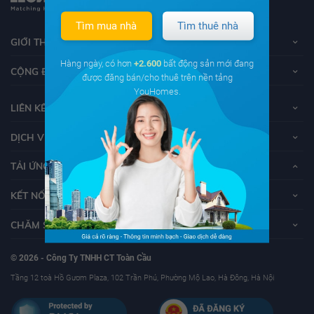
Tìm mua nhà
Tìm thuê nhà
GIỚI THIỆU VỀ YOUHOMES
Hàng ngày, có hơn
+2.600
bất động sản mới đang
CỘNG ĐỒNG YOUHOMERS
được đăng bán/cho thuê trên nền tảng
YouHomes.
LIÊN KẾT
DỊCH VỤ KHÁCH HÀNG
TẢI ỨNG DỤNG YOUHOMES
KẾT NỐI VỚI YOUHOMES
CHĂM SÓC KHÁCH HÀNG
© 2026 - Công Ty TNHH CT Toàn Cầu
Tầng 12 toà Hồ Gươm Plaza, 102 Trần Phú, Phường Mộ Lao, Hà Đông, Hà Nội