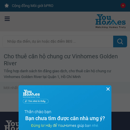
Cộng đồng Môi giới bPRO
Nhập địa điểm, dự án hoặc đặc điểm BĐS ...
Cho thuê căn hộ chung cư Vinhomes Golden
River
Tổng hợp danh sách tin đăng giao dịch, cho thuê căn hộ chung cư
Vinhomes Golden River tại Quận 1, Hồ Chí Minh
✕
Mới nhất
Giá cao
Diện tích lớn
Tin đã xem
Danh sách tin đã xem trống
Thân chào bạn
Bạn chưa tìm được căn nhà ưng ý?
Đừng lo! Hãy để YouHomes giúp bạn nhé.