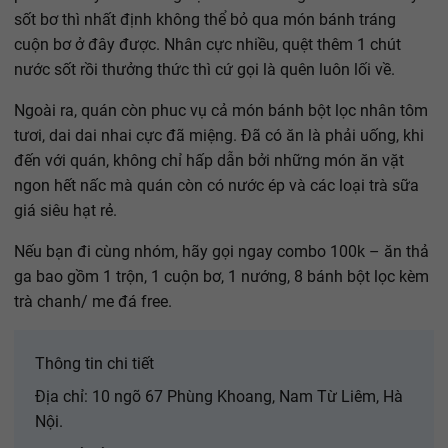
sốt bơ thì nhất định không thể bỏ qua món bánh tráng
cuộn bơ ở đây được. Nhân cực nhiều, quệt thêm 1 chút
nước sốt rồi thưởng thức thì cứ gọi là quên luôn lối về.
Ngoài ra, quán còn phuc vụ cả món bánh bột lọc nhân tôm
tươi, dai dai nhai cực đã miệng. Đã có ăn là phải uống, khi
đến với quán, không chỉ hấp dẫn bởi những món ăn vặt
ngon hết nấc mà quán còn có nước ép và các loại trà sữa
giá siêu hạt rẻ.
Nếu bạn đi cùng nhóm, hãy gọi ngay combo 100k – ăn thả
ga bao gồm 1 trộn, 1 cuộn bơ, 1 nướng, 8 bánh bột lọc kèm
trà chanh/ me đá free.
Thông tin chi tiết
Địa chỉ: 10 ngõ 67 Phùng Khoang, Nam Từ Liêm, Hà
Nội.