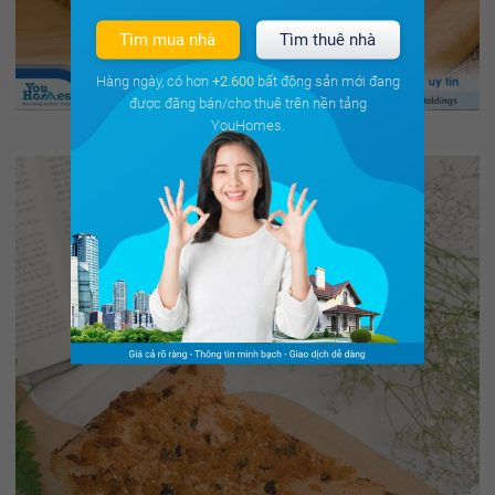
Tìm mua nhà
Tìm thuê nhà
Hàng ngày, có hơn
+2.600
bất động sản mới đang
được đăng bán/cho thuê trên nền tảng
YouHomes.