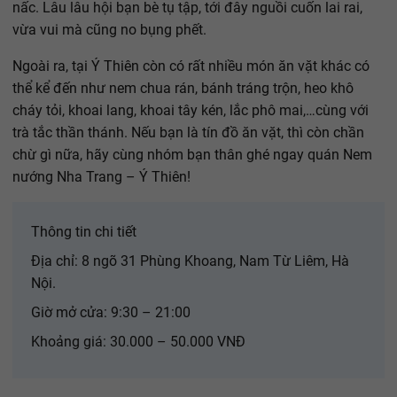
nấc. Lâu lâu hội bạn bè tụ tập, tới đây nguồi cuốn lai rai,
vừa vui mà cũng no bụng phết.
Ngoài ra, tại Ý Thiên còn có rất nhiều món ăn vặt khác có
thể kể đến như nem chua rán, bánh tráng trộn, heo khô
cháy tỏi, khoai lang, khoai tây kén, lắc phô mai,…cùng với
trà tắc thần thánh. Nếu bạn là tín đồ ăn vặt, thì còn chần
chừ gì nữa, hãy cùng nhóm bạn thân ghé ngay quán Nem
nướng Nha Trang – Ý Thiên!
Thông tin chi tiết
Địa chỉ: 8 ngõ 31 Phùng Khoang, Nam Từ Liêm, Hà
Nội.
Giờ mở cửa: 9:30 – 21:00
Khoảng giá: 30.000 – 50.000 VNĐ