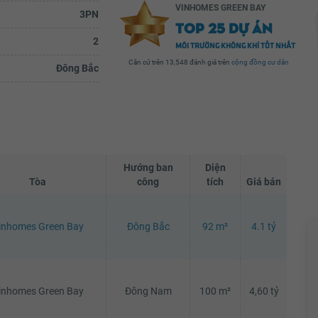
VINHOMES GREEN BAY
3PN
TOP 25 DỰ ÁN
2
MÔI TRƯỜNG KHÔNG KHÍ TỐT NHẤT
Trần Thu Hương
Căn cứ trên 13,548 đánh giá trên
cộng đồng cư dân
Đông Bắc
ua
( Góc khen và cảm ơn)Sáng hôm qua
ở bể bơi
(10/7) mình cho con bé con đi bơi ở bể bơi
ng
trong nhà. Lúc bơi xong, đi cầu thang
..
xuống để vào chỗ thay đồ mình đã...
ầy đủ
Xem đầy đủ
Hướng ban
Diện
Tòa
công
tích
Giá bán
inhomes Green Bay
Đông Bắc
92 m²
4.1 tỷ
inhomes Green Bay
Đông Nam
100 m²
4,60 tỷ