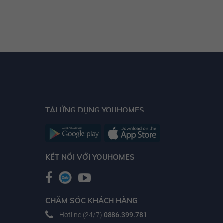
nhất Việt Nam hiện nay.
Tập đoàn VinGroup là một trong những tập đoàn
uy tín, hoạt động lâu năm trong lĩnh vực bất động
sản. VinGroup thành lập năm 1993 với tiền thân là
công ty Technocom được sát nhập bởi hai doanh
nghiệp là Vinpearl và Vincom. Qua hơn 14 năm
hoạt động, đến thời điểm hiện tại công ty đã trở
TẢI ỨNG DỤNG YOUHOMES
thành một trong những tập đoàn đa kinh tế hàng
đầu Việt Nam.
KẾT NỐI VỚI YOUHOMES
CHĂM SÓC KHÁCH HÀNG
Hotline (24/7)
0886.399.781