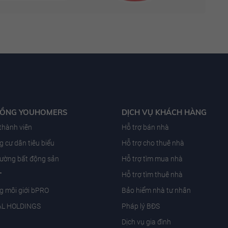
ĐỒNG YOUHOMERS
DỊCH VỤ KHÁCH HÀNG
 thành viên
Hỗ trợ bán nhà
 cư dân tiêu biểu
Hỗ trợ cho thuê nhà
trường bất động sản
Hỗ trợ tìm mua nhà
T
Hỗ trợ tìm thuê nhà
g môi giới bPRO
Bảo hiểm nhà tư nhân
AL HOLDINGS
Pháp lý BĐS
Dịch vụ gia đình