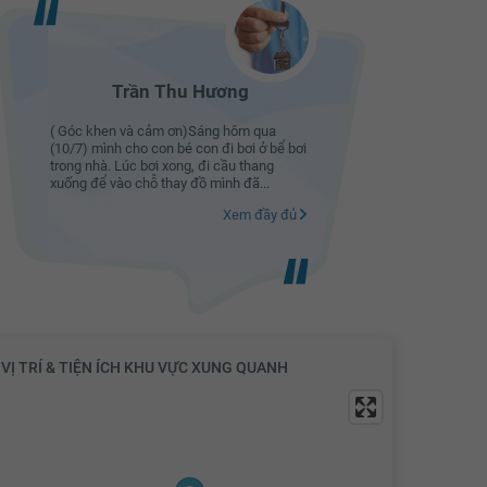
Trần Thu Hương
( Góc khen và cảm ơn)Sáng hôm qua
( Góc khe
(10/7) mình cho con bé con đi bơi ở bể bơi
(10/7) mìn
trong nhà. Lúc bơi xong, đi cầu thang
trong nhà.
xuống để vào chỗ thay đồ mình đã...
xuống để 
Xem đầy đủ
VỊ TRÍ & TIỆN ÍCH KHU VỰC XUNG QUANH