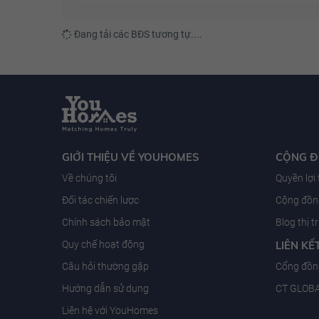
Đang tải các BĐS tương tự....
GIỚI THIỆU VỀ YOUHOMES
CỘNG 
Về chúng tôi
Quyền lợi
Đối tác chiến lược
Cộng đồng
Chính sách bảo mật
Blog thị 
Quy chế hoạt động
LIÊN KẾ
Câu hỏi thường gặp
Cổng đồn
Hướng dẫn sử dụng
CT GLOB
Liên hệ với YouHomes