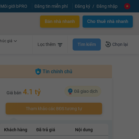
Môi giới bPRO
Đăng tin miễn phí
Đăng ký
Đăng nhập
Bán nhà nhanh
Cho thuê nhà nhanh
húc giá
Tìm kiếm
Lọc thêm
Chọn lại
Tin chính chủ
4.1 tỷ
Đã giao dịch
Giá bán
Tham khảo các BĐS tương tự
Khách hàng
Đã trả giá
Nội dung