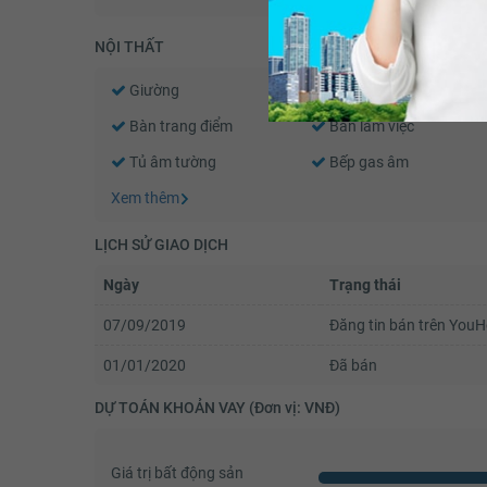
NỘI THẤT
Giường
Tủ đầu giường
Bàn trang điểm
Bàn làm việc
Tủ âm tường
Bếp gas âm
Xem thêm
LỊCH SỬ GIAO DỊCH
Ngày
Trạng thái
07/09/2019
Đăng tin bán trên You
01/01/2020
Đã bán
DỰ TOÁN KHOẢN VAY (Đơn vị: VNĐ)
Giá trị bất động sản