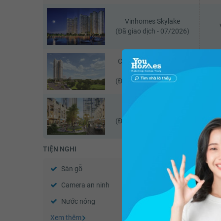
Vinhomes Skylake
(Đã giao dịch - 07/2026)
Chung cư Golden Park
Ch
Tower
(Đã giao dịch - 06/2026)
Vinhomes Gardenia
V
(Đã giao dịch - 05/2026)
TIỆN NGHI
Sàn gỗ
Sàn đá
Camera an ninh
Nhà thông minh
Nước nóng
Trần thạch cao
Xem thêm