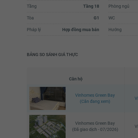
Tầng
Tầng 18
Phòng ngủ
Tòa
G1
WC
Trần Thu Hương
Pháp lý
Hợp đồng mua bán
Hướng
( Góc khen và cảm ơn)Sáng hôm q
(10/7) mình cho con bé con đi bơi 
trong nhà. Lúc bơi xong, đi cầu tha
xuống để vào chỗ thay đồ mình đã.
BẢNG SO SÁNH GIÁ THỰC
Xem đ
Căn hộ
Vinhomes Green Bay
V
(Căn đang xem)
Vinhomes Green Bay
V
(Đã giao dịch - 07/2026)