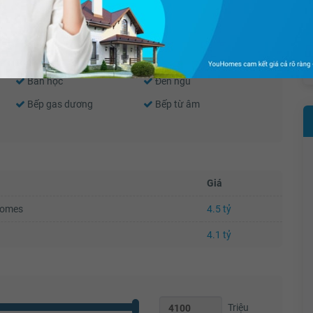
Cửa sổ
Tủ quần áo
Bàn học
Đèn ngủ
Bếp gas dương
Bếp từ âm
Giá
Homes
4.5 tỷ
4.1 tỷ
Triệu