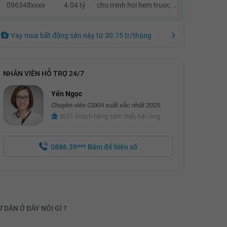
096348xxxx
4.04 tỷ
cho minh hoi hem truoc nha bao nhieu met, neu duoc hen gap den xem nha vao T7 & CN
Vay mua bất động sản này
từ
30.75 tr
/tháng
NHÂN VIÊN HỖ TRỢ 24/7
Yến Ngọc
Chuyên viên CSKH xuất sắc nhất 2025
3051 khách hàng cảm thấy hài lòng
0886.39***
Bấm để hiện số
 DÂN Ở ĐÂY NÓI GÌ ?