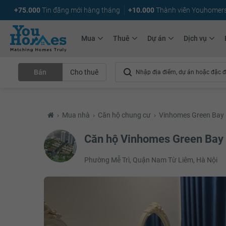
+75.000
Tin đăng mới hàng tháng
+10.000
Thành viên Youhomer
Mua
Thuê
Dự án
Dịch vụ
Bán
Cho thuê
›
Mua nhà
›
Căn hộ chung cư
›
Vinhomes Green Bay
Căn hộ Vinhomes Green Bay
Phường Mễ Trì, Quận Nam Từ Liêm, Hà Nội