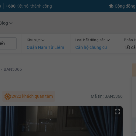
s
+600
Kết nối thành công
Cộng đồng 
Blog
Khu vực
Loại bất động sản
Phân k
Quận Nam Từ Liêm
Căn hộ chung cư
Tất cả
›
BAN5366
2922 khách quan tâm
Mã tin: BAN5366