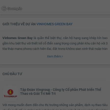
GIỚI THIỆU VỀ DỰ ÁN
VINHOMES GREEN BAY
Vinhomes Green Bay
là quần thể biệt thự, căn hộ hạng sang khép kín bao
gồm khu biệt thự với thiết kế cổ điển sang trọng cùng phân khu căn hộ với 3
tòa tháp mang phong cách hiện đại, đặt trong không gian sinh thái ngập tràn
và được phát triển cùng hệ thống tiện ích đẳng cấp, dịch vụ tiêu chuẩn 5
Xem thêm
sao.
CHỦ ĐẦU TƯ
Vinhomes Green Bay ở đâu?
Tập Đoàn Vingroup - Công ty Cổ phần Phát triển Thể
Với vị trí đẹp nằm ngay mặt tiền cao tốc Láng Hoà Lạc, dự án giúp cư dân
Thao và Giải Trí Mễ Trì
giúp cư dân di chuyển một cách dễ dàng nhất tới trung tâm Thành phố cũng
như kết nối thuận tiện tới các tuyến đường trọng điểm và các tỉnh lân cận.
Với mong muốn đem đến cho thị trường những sản phẩm, dịch vụ theo tiêu