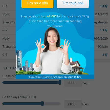
Tìm mua nhà
Tìm thuê nhà
Giá
3.4 tỷ
Ngày
11/11/2019
Hàng ngày, có hơn
+2.600
bất động sản mới đang
được đăng bán/cho thuê trên nền tảng
Trạng thái
Thay đổi giá
YouHomes.
Giá
3.1 tỷ
Ngày
06/07/2020
Trạng thái
Đã bán
Giá
3 tỷ
DỰ TOÁN KHOẢN VAY (ĐƠN VỊ: VNĐ)
Giá trị bất động sản
Triệu
Số tiền vay (
70
%/GTNĐ)
Triệu