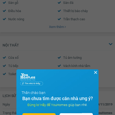
Sàn gỗ
Sàn đá
Điều hòa
Thiết bị báo cháy
Nước nóng
Trần thạch cao
Xem thêm
Tường sơn bả
Cửa sổ an toàn
Cửa khung nhôm kính
Chuông điện
Cửa gỗ công nghiệp
Rèm gỗ
NỘI THẤT
Cửa sổ
Tủ âm tường
Tủ bếp
Vách kính nhà tắm
✕
Toilet
Quạt thông gió
Xem thêm
Bồn rửa mặt
Chắn ban công
Thân chào bạn
LỊCH SỬ GIAO DỊCH
Bạn chưa tìm được căn nhà ưng ý?
Ngày
09/11/2019
Đừng lo! Hãy để YouHomes giúp bạn nhé.
Trạng thái
Đăng tin bán trên YouHomes