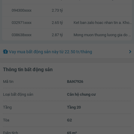
094300xxxx
2.73 tỷ
032971xxxx
2.65 tỷ
Ket ban zalo hoac nhan tin a. Khong goi nhaa vi toi kha ban
038638xxxx
2.87 tỷ
Mong muon thuong luong gia do gia dinh cung da co san do dac
Vay mua bất động sản này
từ
22.50 tr
/tháng
Thông tin bất động sản
Mã tin
BAN7926
Loại bất động sản
Căn hộ chung cư
Tầng
Tầng 20
Tòa
G2
Diện tích
65 m²