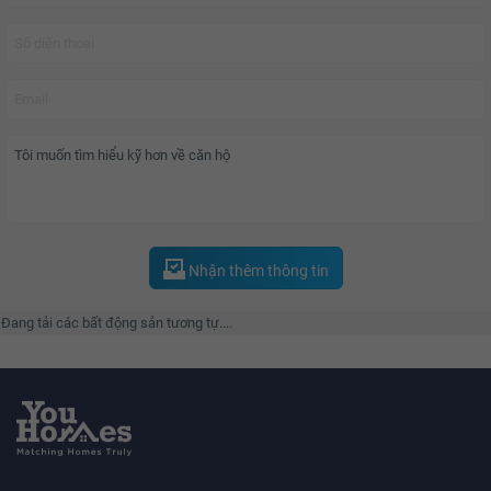
Chủ đầu tư?
Chủ đầu tư dự án
Vinhomes Green Bay
là Tập đoàn Vingroup, đây là tập
đoàn kinh tế tư nhấn lớn nhất Việt Nam hiện nay.
Tập đoàn VinGroup là một trong những tập đoàn uy tín, hoạt động lâu năm
trong lĩnh vực bất động sản. VinGroup thành lập năm 1993 với tiền thân là
công ty Technocom được sát nhập bởi hai doanh nghiệp là Vinpearl và
Vincom. Qua hơn 14 năm hoạt động, đến thời điểm hiện tại công ty đã trở
Nhận thêm thông tin
thành một trong những tập đoàn đa kinh tế hàng đầu Việt Nam.
Đang tải các bất động sản tương tự....