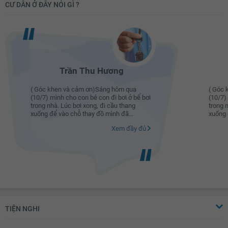
CƯ DÂN Ở ĐÂY NÓI GÌ ?
Trần Thu Hương
( Góc khen và cảm ơn)Sáng hôm qua
( Góc 
(10/7) mình cho con bé con đi bơi ở bể bơi
(10/7)
trong nhà. Lúc bơi xong, đi cầu thang
trong 
xuống để vào chỗ thay đồ mình đã...
xuống 
Xem đầy đủ
TIỆN NGHI