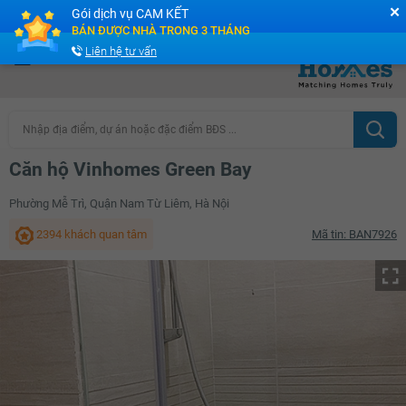
✕
Gói dịch vụ CAM KẾT
Cộng đồng Môi giới bPRO
BÁN ĐƯỢC NHÀ TRONG 3 THÁNG
Liên hệ tư vấn
Nhập địa điểm, dự án hoặc đặc điểm BĐS ...
Căn hộ Vinhomes Green Bay
Phường Mễ Trì, Quận Nam Từ Liêm, Hà Nội
2394 khách quan tâm
Mã tin: BAN7926