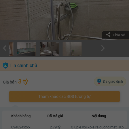
Chia sẻ
Tin chính chủ
3 tỷ
Đã giao dịch
Giá bán
Tham khảo các BĐS tương tự
Khách hàng
Đã trả giá
Nội dung
094824xxxx
2.79 tỷ
Giup e voi ko e ra duong mat . Kb zalo e voi a