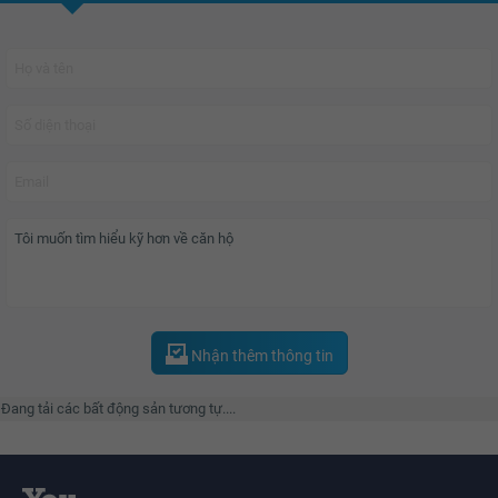
Ngân hàng bảo lãnh?
Dự kiến sẽ có 5 ngân hàng đối tác hỗ trợ cho cư dân vay vốn mua căn hộ tại
dự án Vinhomes Smart City là:
Techcombank - Ngân hàng Thương mại cổ phần Kỹ Thương Việt Nam.
VietinBank - Ngân hàng Thương mại cổ phần Công Thương Việt Nam.
Nhận thêm thông tin
Vietcombank - Ngân hàng thương mại cổ phần Ngoại thương Việt Nam.
Đang tải các bất động sản tương tự....
MB Bank - Ngân hàng thương mại cổ phần Quân đội.
VP Bank - Ngân hàng TMCP Việt Nam Thịnh Vượng.