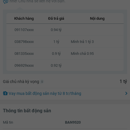
nhé! Chủ nhà sẽ liên hệ với bạn.
0.96 tỷ
0.98 tỷ
Khách hàng
Đã trả giá
Nội dung
1 tỷ
091107xxxx
0.94 tỷ
1 tỷ
038798xxxx
1 tỷ
Mình trả 1 tỷ 3
081335xxxx
0.9 tỷ
Mình chả 0.95
096929xxxx
0.92 tỷ
1 tỷ
Giá chủ nhà kỳ vọng
Vay mua bất động sản này
từ
8 tr
/tháng
Thông tin bất động sản
Mã tin
BAN9520