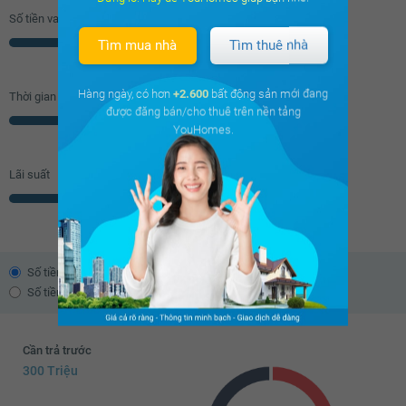
Số tiền vay (
70
%/GTNĐ)
Tìm mua nhà
Tìm thuê nhà
Triệu
Hàng ngày, có hơn
+2.600
bất động sản mới đang
Thời gian vay
được đăng bán/cho thuê trên nền tảng
Năm
YouHomes.
Lãi suất
% năm
Số tiền trả theo dư nợ giảm dần
Số tiền trả đều hàng tháng
Cần trả trước
300 Triệu