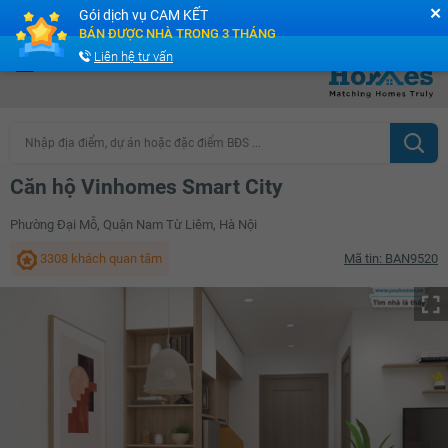
✕
Gói dịch vụ CAM KẾT
Cộng đồng Môi giới bPRO
BÁN ĐƯỢC NHÀ TRONG 3 THÁNG
Liên hệ tư vấn
Nhập địa điểm, dự án hoặc đặc điểm BĐS ...
Căn hộ Vinhomes Smart City
Phường Đại Mỗ, Quận Nam Từ Liêm, Hà Nội
3308 khách quan tâm
Mã tin: BAN9520