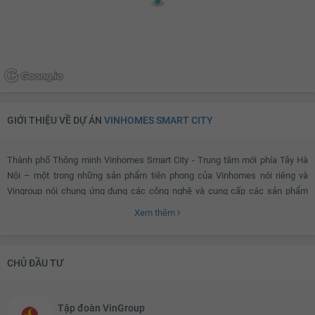
GIỚI THIỆU VỀ DỰ ÁN
VINHOMES SMART CITY
Thành phố Thông minh Vinhomes Smart City - Trung tâm mới phía Tây Hà
Nội – một trong những sản phẩm tiên phong của Vinhomes nói riêng và
Vingroup nói chung ứng dụng các công nghệ và cung cấp các sản phẩm
công nghệ cao cấp tân tiến nhất thị trường - nổi bật với Hệ sinh thái thông
Xem thêm
minh toàn diện trên 4 trục cốt lõi: An ninh thông minh, Vận hành thông minh,
Cộng đồng thông minh, Sản phẩm căn hộ thông minh, hứa hẹn mang lại
cuộc sống năng động, hiện đại và thời thượng.
CHỦ ĐẦU TƯ
Vinhomes Smart City ở đâu?
Tập đoàn VinGroup