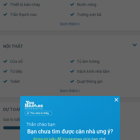
Thiết bị báo cháy
Nước nóng
Trần thạch cao
Tường sơn bả
Xem thêm
Cửa sổ an toàn
Cửa khung nhôm kính
Chuông điện
Cửa gỗ công nghiệp
NỘI THẤT
Cửa sổ
Tủ âm tường
Tủ bếp
Vách kính nhà tắm
Toilet
Quạt thông gió
Xem thêm
Bồn rửa mặt
Chắn ban công
✕
DỰ TOÁN KHOẢN VAY (ĐƠN VỊ: VNĐ)
Giá trị bất động sản
Thân chào bạn
Triệu
Bạn chưa tìm được căn nhà ưng ý?
Đừng lo! Hãy để YouHomes giúp bạn nhé.