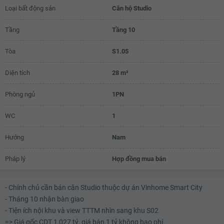
Loại bất động sản
Căn hộ Studio
Tầng
Tầng 10
Tòa
S1.05
Diện tích
28 m²
Phòng ngủ
1PN
WC
1
Hướng
Nam
Pháp lý
Hợp đồng mua bán
- Chính chủ cần bán căn Studio thuộc dự án Vinhome Smart City
- Tháng 10 nhận bàn giao
- Tiện ích nội khu và view TTTM nhìn sang khu S02
=> Giá gốc CDT 1,027 tỷ, giá bán 1 tỷ không bao phí