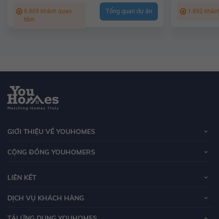
Tổng quan dự án
8.809 khách quan
1.892 khác
tâm
GIỚI THIỆU VỀ YOUHOMES
CỘNG ĐỒNG YOUHOMERS
LIÊN KẾT
DỊCH VỤ KHÁCH HÀNG
TẢI ỨNG DỤNG YOUHOMES