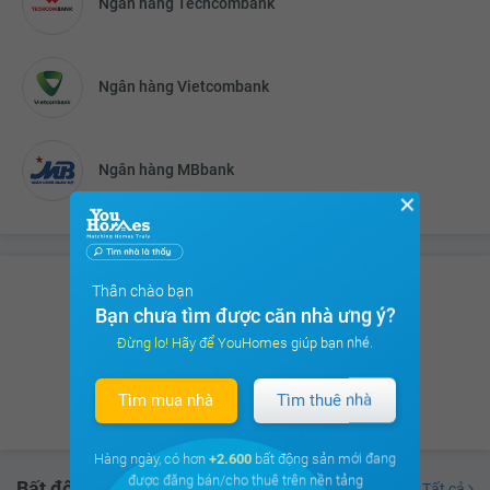
Ngân hàng Techcombank
Ngân hàng Vietcombank
Ngân hàng MBbank
✕
Thân chào bạn
Bạn chưa tìm được căn nhà ưng ý?
Có hơn
544 thảo luận
của Cư dân
Đừng lo! Hãy để YouHomes giúp bạn nhé.
trên
cộng đồng cư dân Vinhomes Smart City
Tìm mua nhà
Tìm thuê nhà
Xem ngay
Hàng ngày, có hơn
+2.600
bất động sản mới đang
được đăng bán/cho thuê trên nền tảng
Bất động sản đang bán
Tất cả