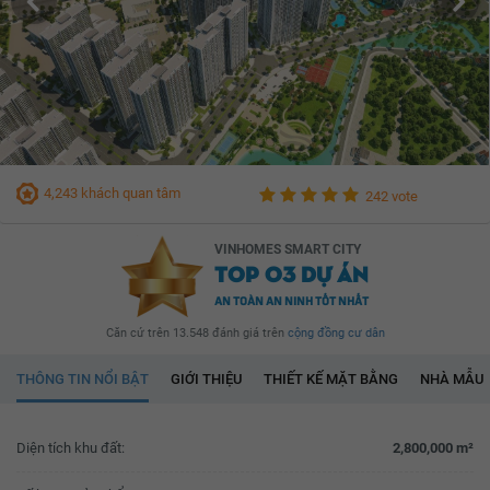
4,243 khách quan tâm
242 vote
VINHOMES SMART CITY
TOP 03 DỰ ÁN
AN TOÀN AN NINH TỐT NHẤT
Căn cứ trên 13.548 đánh giá trên
cộng đồng cư dân
THÔNG TIN NỔI BẬT
GIỚI THIỆU
THIẾT KẾ MẶT BẰNG
NHÀ MẪU
Diện tích khu đất:
2,800,000 m²