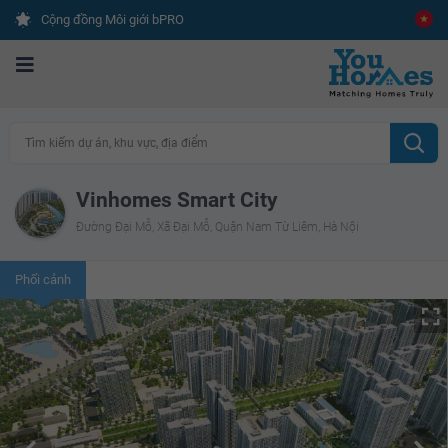
Cộng đồng Môi giới bPRO
Tìm kiếm dự án, khu vực, địa điểm
Vinhomes Smart City
Đường Đại Mỗ, Xã Đại Mỗ, Quận Nam Từ Liêm, Hà Nội
Phối cảnh