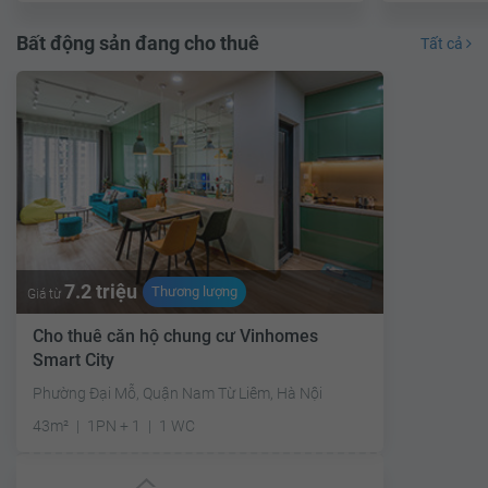
Bất động sản đang cho thuê
Tất cả
7.2 triệu
Thương lượng
Giá từ
Cho thuê căn hộ chung cư Vinhomes
Smart City
Phường Đại Mỗ, Quận Nam Từ Liêm, Hà Nội
43m²
1PN + 1
1 WC