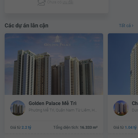
Chưa có
ưu đãi
Các dự án lân cận
Tất cả
Golden Palace Mễ Trì
Phường Mễ Trì, Quận Nam Từ Liêm, Hà Nội
Dươ
Giá từ
2.2 tỷ
Tổng diện tích:
16.333 m²
Giá từ
1.04 tỷ