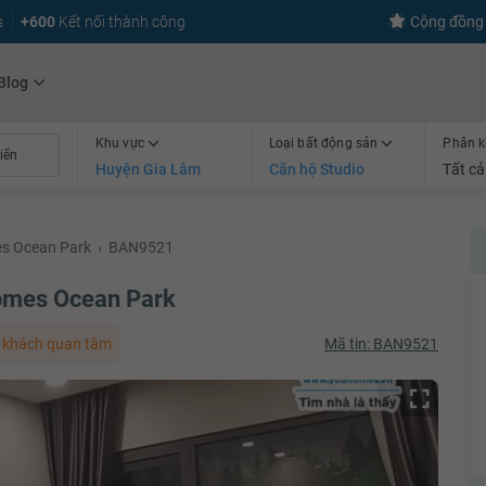
s
+600
Kết nối thành công
Cộng đồng 
Blog
Khu vực
Loại bất động sản
Phân k
Huyện Gia Lâm
Căn hộ Studio
Tất cả
es Ocean Park
›
BAN9521
omes Ocean Park
 khách quan tâm
Mã tin: BAN9521