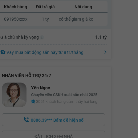
Khách hàng
Đã trả giá
Nội dung
1.07 tỷ
091950xxxx
1 tỷ
có thể giam giá ko
1.09 tỷ
1.11 tỷ
1.1 tỷ
Giá chủ nhà kỳ vọng
1.13 tỷ
Vay mua bất động sản này
từ
8 tr
/tháng
NHÂN VIÊN HỖ TRỢ 24/7
Yến Ngọc
Chuyên viên CSKH xuất sắc nhất 2025
3051 khách hàng cảm thấy hài lòng
0886.39***
Bấm để hiện số
ĐẶT LỊCH XEM NHÀ