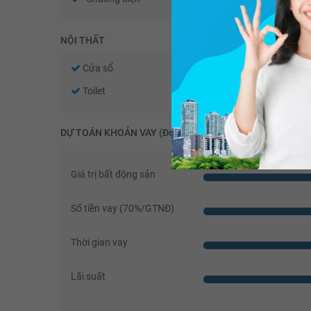
NỘI THẤT
Cửa sổ
Tủ âm tường
Toilet
Quạt thông gió
DỰ TOÁN KHOẢN VAY (Đơn vị: VNĐ)
Giá trị bất động sản
Số tiền vay (
70
%/GTNĐ)
Thời gian vay
Lãi suất