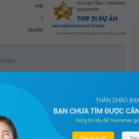
KHU CAO TẦNG - VINHOMES
1PN
OCEAN PARK
TOP 21 DỰ ÁN
1
MÔI TRƯỜNG KHÔNG KHÍ TỐT NHẤT
Tây Bắc
Căn cứ trên 13,548 đánh giá trên
cộng đồng cư dân
rl Land,
có bể bơi kính tầng 5.
n hộ studio)
THÂN CHÀO BẠ
BẠN CHƯA TÌM ĐƯỢC CĂN
Thiết bị báo cháy
Nước nóng
Đừng lo! Hãy để YouHomes giú
Cửa sổ an toàn
Cửa khung nhôm kính
Tìm mua nhà
Tìm 