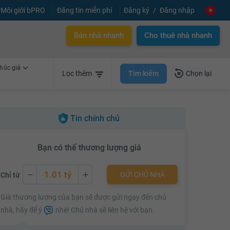
Môi giới bPRO
Đăng tin miễn phí
Đăng ký
Đăng nhập
Bán nhà nhanh
Cho thuê nhà nhanh
húc giá
Tìm kiếm
Lọc thêm
Chọn lại
Tin chính chủ
Bạn có thể thương lượng giá
1.01 tỷ
GỬI CHỦ NHÀ
Chỉ từ
1.01 tỷ
Giá thương lượng của bạn sẽ được gửi ngay đến chủ
1.03 tỷ
nhà, hãy để ý
nhé! Chủ nhà sẽ liên hệ với bạn.
1.05 tỷ