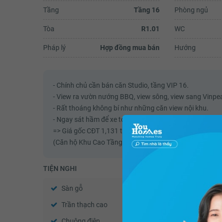
Tầng
Tầng 16
Phòng ngủ
Tòa
R1.01
WC
Pháp lý
Hợp đồng mua bán
Hướng
- Chính chủ cần bán căn Studio, tầng VIP 16.
- View ra vườn nướng BBQ, view sông, view sang Vinpea
- Rất thoáng không bí như những căn view nội khu.
- Ngay sát hầm để xe toà nhà. Phía sau là bãi đỗ xe nổi 
=> Giá gốc CĐT 1,131 tỷ. Giá bán + 60 triệu chênh
(Căn hộ Khu Cao Tầng - Vinhomes Ocean Park - Mua că
TIỆN NGHI
Sàn gỗ
Sàn đá
Trần thạch cao
Tường sơn bả
Chuông điện
Cửa gỗ công nghiệp