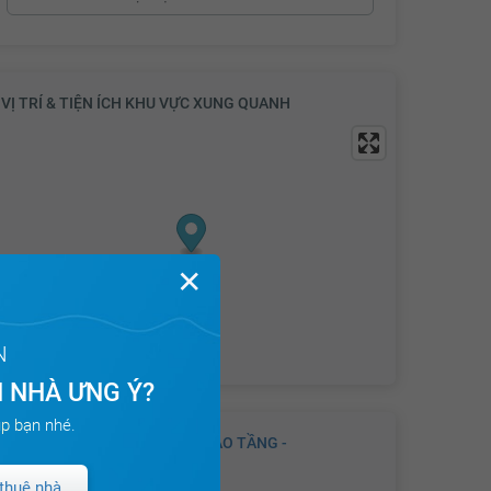
VỊ TRÍ & TIỆN ÍCH KHU VỰC XUNG QUANH
✕
N
 NHÀ ƯNG Ý?
p bạn nhé.
GIỚI THIỆU VỀ DỰ ÁN
KHU CAO TẦNG -
VINHOMES OCEAN PARK
thuê nhà