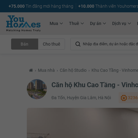
+75.000
Tin đăng mới hàng tháng
+10.000
Thành viên Youhomer
Mua
Thuê
Dự án
Dịch vụ
Bán
Cho thuê
›
Mua nhà
›
Căn hộ Studio
›
Khu Cao Tầng - Vinhom
Căn hộ Khu Cao Tầng - Vinh
Đa Tốn, Huyện Gia Lâm, Hà Nội
3236