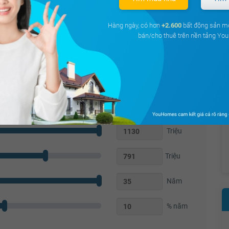
Hàng ngày, có hơn
+2.600
bất động sản m
bán/cho thuê trên nền tảng Y
Tủ bếp
Vách kính nhà tắm
Bồn rửa mặt
Chắn ban công
Triệu
Triệu
Năm
% năm