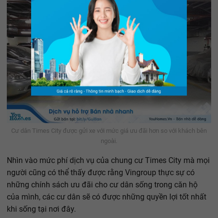
Cư dân Times City được gửi xe với mức giá ưu đãi hơn so với khách bên
ngoài.
Nhìn vào mức phí dịch vụ của chung cư Times City mà mọi
người cũng có thể thấy được rằng Vingroup thực sự có
những chính sách ưu đãi cho cư dân sống trong căn hộ
của mình, các cư dân sẽ có được những quyền lợi tốt nhất
khi sống tại nơi đây.