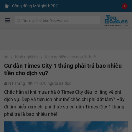
✕
Gói dịch vụ CAM KẾT
Cộng đồng Môi giới bPRO
CHO THUÊ ĐƯỢC NHÀ TRONG 2 THÁNG
Liên hệ tư vấn
›
Kinh nghiệm
›
Kinh nghiệm cho người thuê nhà
Cư dân Times City 1 tháng phải trả bao nhiêu
tiền cho dịch vụ?
NT Trang
11.070 người đã đọc
Chắc hẳn ai khi mua nhà ở Times City đều lo lắng về phí
dịch vụ. Đẹp và tiện ích như thế chắc chi phí đắt lắm? Hãy
đi tìm hiểu xem chi phí thực sự cư dân Times City 1 tháng
phải trả là bao nhiêu nhé!