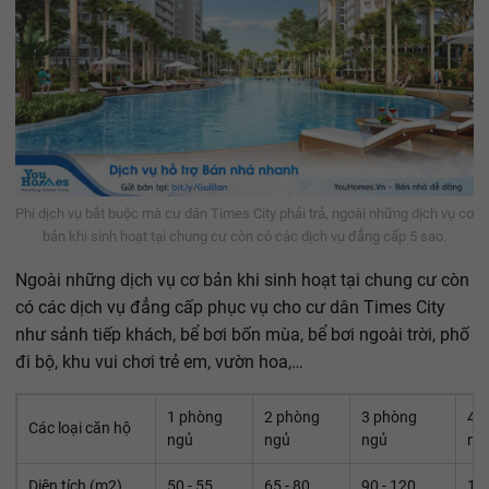
Phí dịch vụ bắt buộc mà cư dân Times City phải trả, ngoài những dịch vụ cơ
bản khi sinh hoạt tại chung cư còn có các dịch vụ đẳng cấp 5 sao.
Ngoài những dịch vụ cơ bản khi sinh hoạt tại chung cư còn
có các dịch vụ đẳng cấp phục vụ cho cư dân Times City
như sảnh tiếp khách, bể bơi bốn mùa, bể bơi ngoài trời, phố
đi bộ, khu vui chơi trẻ em, vườn hoa,…
1 phòng
2 phòng
3 phòng
4 
Các loại căn hộ
ngủ
ngủ
ngủ
ng
Diện tích (m2)
50 - 55
65 - 80
90 - 120
140