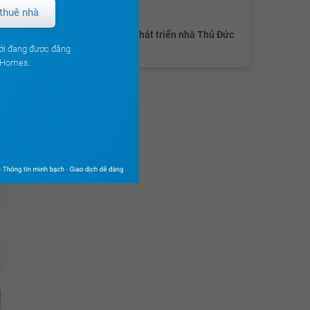
Chủ đầu tư
thuê nhà
Công ty CP phát triển nhà Thủ Đức
ới đang được đăng
ouHomes.