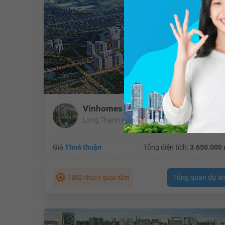
Vinhomes Grand Park
Long Thạnh Mỹ, Quận 9, Hồ Chí Minh
Giá
Thoả thuận
Tổng diện tích:
3.650.000 
Tổng quan dự á
1802 khách quan tâm