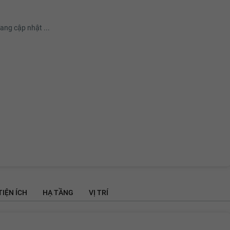
ang cập nhật ...
TIỆN ÍCH
HẠ TẦNG
VỊ TRÍ