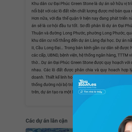
Khu dân cư Đại Phúc Green Stone là dự án sở hữu vị 
nổi bật với các lô đất nền chất lượng được mở bán qu
Hơn nữa, với địa thế quận 9 hiện nay đang phát triển 
án sẽ là cơ hội đầu tư tốt. Sơ đồ phân lô dự án Đại P
Thuận và đường Long Phước, phường Long Phước, quận
khu dân cư nối thẳng đến dự án Làng đại học. Dự án 
II, Cầu Long Đại… Trong bán kính gần cư dân sẽ được 
các cấp, UBND, bệnh viện, hệ thống ngân hàng, TTTM vi
thờ… Dự án Đại Phúc Green Stone được quy hoạch với q
nhau. Các lô đất được phân chia và quy hoach hợp lý,
doanh. Thiết kế linh hoạt với diện tích vừa phải giúp k
thống đường nội bộ trải nhựa rộng, điện nước âm, vỉa 
trên, dự án tạo ra một kênh đầu tư hiệu quả và khả nă
Các dự án lân cận