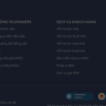
ĐỒNG YOUHOMERS
DỊCH VỤ KHÁCH HÀNG
 thành viên
Hỗ trợ bán nhà
 cư dân tiêu biểu
Hỗ trợ cho thuê nhà
trường bất động sản
Hỗ trợ tìm mua nhà
T
Hỗ trợ tìm thuê nhà
g môi giới bPRO
Bảo hiểm nhà tư nhân
AL HOLDINGS
Pháp lý BĐS
Dịch vụ gia đình
Đông, Hà Nội
Sở Kế Hoạch & Ðầu Tư TP Hà Nội Cấp giấy 