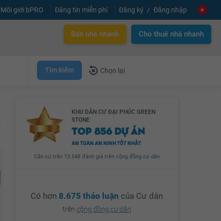
Môi giới bPRO
Đăng tin miễn phí
Đăng ký
Đăng nhập
Bán nhà nhanh
Cho thuê nhà nhanh
Tìm kiếm
Chọn lại
KHU DÂN CƯ ĐẠI PHÚC GREEN
STONE
TOP 856 DỰ ÁN
AN TOÀN AN NINH TỐT NHẤT
Căn cứ trên 13.548 đánh giá trên
cộng đồng cư dân
Có hơn
8.675 thảo luận
của Cư dân
trên
cộng đồng cư dân