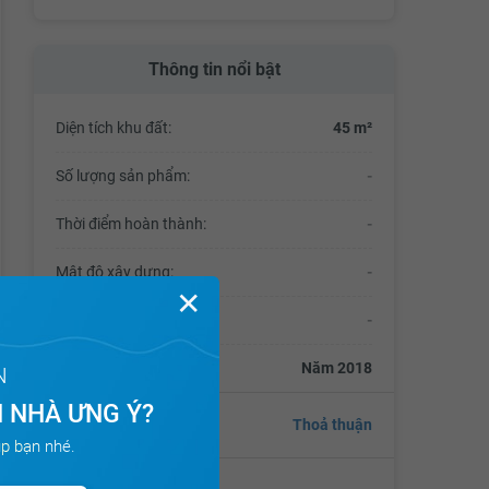
Thông tin nổi bật
Diện tích khu đất:
45 m²
Số lượng sản phẩm:
-
Thời điểm hoàn thành:
-
Mật độ xây dựng:
-
✕
Tổng số vốn đầu tư:
-
Thời điểm bàn giao:
Năm 2018
N
 NHÀ ƯNG Ý?
Giá
Thoả thuận
p bạn nhé.