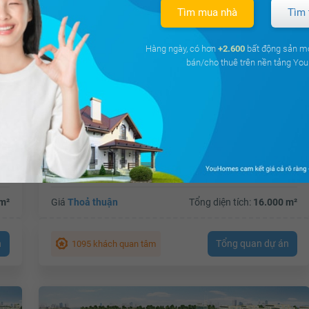
Tìm mua nhà
Tìm 
Hàng ngày, có hơn
+2.600
bất động sản m
bán/cho thuê trên nền tảng Y
Tecco Vina Garden
Trường Thạnh, Quận 9, Hồ Chí Minh
m²
Giá
Thoả thuận
Tổng diện tích:
16.000 m²
n
Tổng quan dự án
1095 khách quan tâm