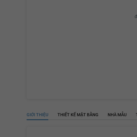
đ
GIỚI THIỆU
THIẾT KẾ MẶT BẰNG
NHÀ MẪU