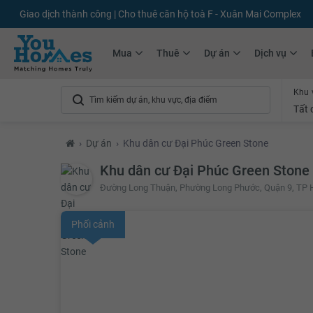
Giao dịch thành công | Cho thuê căn hộ toà F - Xuân Mai Complex
Mua
Thuê
Dự án
Dịch vụ
Khu 
Tất 
›
Dự án
›
Khu dân cư Đại Phúc Green Stone
Khu dân cư Đại Phúc Green Stone
Đường Long Thuận, Phường Long Phước, Quận 9, TP 
Phối cảnh