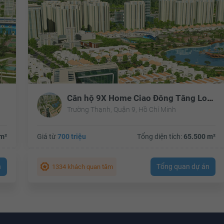
Căn hộ 9X Home Ciao Đông Tăng Long - Khu đô thị Đông Tăng Long
Trường Thạnh, Quận 9, Hồ Chí Minh
m²
Giá từ
700 triệu
Tổng diện tích:
65.500 m²
n
Tổng quan dự án
1334 khách quan tâm