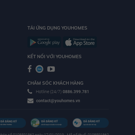
TẢI ỨNG DỤNG YOUHOMES
KẾT NỐI VỚI YOUHOMES
CHĂM SÓC KHÁCH HÀNG
Hotline (24/7)
0886.399.781
contact@youhomes.vn
phép số 0108591862 ngày 17/01/2019 - Mã số thuế: 0108591862