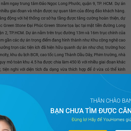
trí nằm ngay trung tâm Đảo Ngọc Long Phước, quận 9, TP. HCM. Dự án
a nhiều giai đoạn và nhận được sự quan tâm của đông đảo khách hàng.
năng động với hệ thống cơ sở hạ tầng được tăng cường hoàn thiện, dự
húc Green Stone Đại Phúc Green Stone tọa lạc tại mặt tiền đường Long
 2, TP.HCM. Dự án nằm trên trục đường 13m và 16m trục chính của
nằm gần các dự án trọng điểm đang hình thành như Khu cộng nghệ cao
hưởng trọn các tiện ích đã hiện hữu quanh dự án như chợ, trường học
ncity, khu du lịch BCR, cao tốc Long Thành Dầu Dây, Phim trường, nhà
uy mô toàn khu 4.5 ha được chia làm 450 lô với nhiều giai đoạn khác
 tiện nghi với diện tích đa dạng vừa thích hợp để ở vừa có thể kinh
hách hàng có nhiều lựa chọn. Nội khu dự án được đầu tư kỹ lưỡng với hệ
hè cây xanh thông thoáng đảm bảo tính thẩm mỹ… Với ưu thế vượt trội
ng thanh khoản cao.
THÂN CHÀO BẠ
BẠN CHƯA TÌM ĐƯỢC CĂN
Đừng lo! Hãy để YouHomes giú
Tất cả