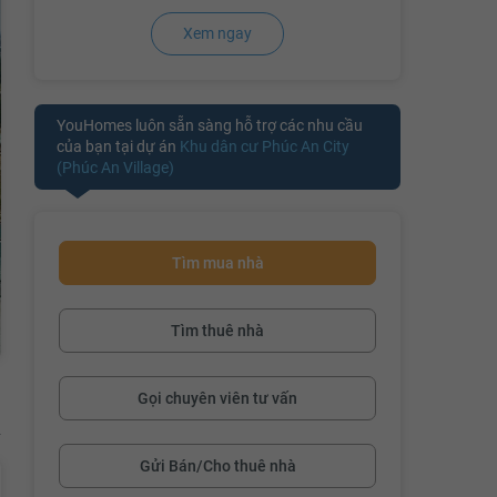
Xem ngay
YouHomes luôn sẵn sàng hỗ trợ các nhu cầu
của bạn tại dự án
Khu dân cư Phúc An City
(Phúc An Village)
Tìm mua nhà
Tìm thuê nhà
Gọi chuyên viên tư vấn
Gửi Bán/Cho thuê nhà