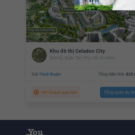
Khu đô thị Celadon City
Sơn Kỳ, Quận Tân Phú, Hồ Chí Minh
Giá
Thoả thuận
Tổng diện tích:
825 
Tổng quan dự á
1491 khách quan tâm