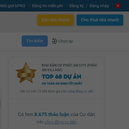
Môi giới bPRO
Đăng tin miễn phí
Đăng ký
Đăng nhập
Bán nhà nhanh
Cho thuê nhà nhanh
Tìm kiếm
Chọn lại
KHU DÂN CƯ PHÚC AN CITY (PHÚC
AN VILLAGE)
TOP 68 DỰ ÁN
AN TOÀN AN NINH TỐT NHẤT
Căn cứ trên 13.548 đánh giá trên
cộng đồng cư dân
Có hơn
8.675 thảo luận
của Cư dân
trên
cộng đồng cư dân