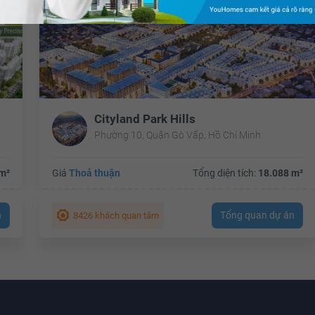
Cityland Park Hills
Phường 10, Quận Gò Vấp, Hồ Chí Minh
m²
Giá
Thoả thuận
Tổng diện tích:
18.088 m²
n
Tổng quan dự án
8426 khách quan tâm