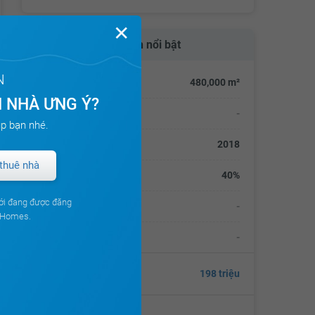
✕
Thông tin nổi bật
N
Diện tích khu đất:
480,000 m²
 NHÀ ƯNG Ý?
Số lượng sản phẩm:
-
p bạn nhé.
Thời điểm hoàn thành:
2018
thuê nhà
Mật độ xây dựng:
40%
ới đang được đăng
Tổng số vốn đầu tư:
-
ouHomes.
Thời điểm bàn giao:
-
Giá từ
198 triệu