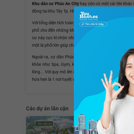
Khu dân cư Phúc An City
hay còn có một cái tên khác 
động tại khu Tây Tp. Hồ Chí Minh.
Với tổng diện tích toàn khu lên đến 48 ha, Phúc An Ci
phố cho đến những khu biệt thự liền kề. Bên cạnh đó
cư này cực kì nhộn nhịp. Điểm thu hút nhất tại Phúc A
một lá phổi lớn giúp cho dân cư tại đây có một không gi
Ngoài ra, cư dân Phúc An Village còn được bao bọc 
khỏe như Spa, Gym, khu bể bơi.. đến những khu vui ch
lông... Với quy mô lên đến gần 50ha, mật độ xây dựng 
hứa hẹn là 1 nơi tuyệt vời để an cư, lạc nghiệp.
Các dự án lân cận