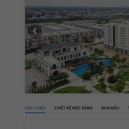
GIỚI THIỆU
THIẾT KẾ MẶT BẰNG
NHÀ MẪU