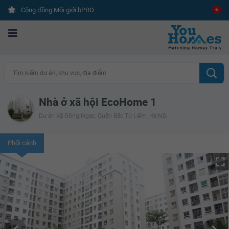
Cộng đồng Môi giới bPRO
Tìm kiếm dự án, khu vực, địa điểm
Nhà ở xã hội EcoHome 1
Dự án Xã Đông Ngạc, Quận Bắc Từ Liêm, Hà Nội
Phối cảnh