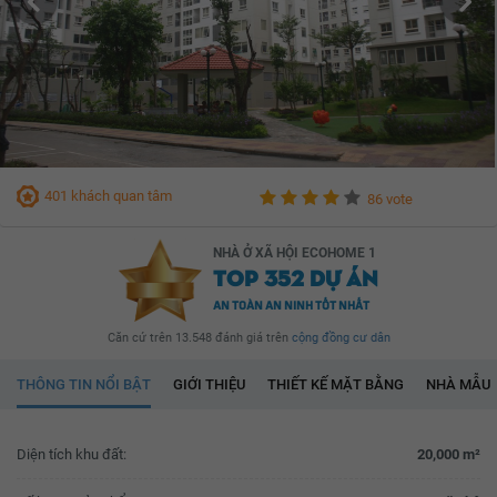
401 khách quan tâm
86 vote
NHÀ Ở XÃ HỘI ECOHOME 1
TOP 352 DỰ ÁN
AN TOÀN AN NINH TỐT NHẤT
Căn cứ trên 13.548 đánh giá trên
cộng đồng cư dân
THÔNG TIN NỔI BẬT
GIỚI THIỆU
THIẾT KẾ MẶT BẰNG
NHÀ MẪU
Diện tích khu đất:
20,000 m²