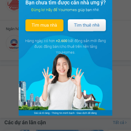
Công ty Cổ phần CONINCO 3C
Bạn chưa tìm được căn nhà ưng ý?
Đối tác thực hiện
Đừng lo! Hãy để YouHomes giúp bạn nhé.
Tìm mua nhà
Tìm thuê nhà
Ngân hàng liên kết cho vay
Hàng ngày, có hơn
+2.600
bất động sản mới đang
Ngân hàng TMCP Công Thương Việt Nam
được đăng bán/cho thuê trên nền tảng
YouHomes.
Có hơn
8.675 thảo luận
của Cư dân
trên
cộng đồng cư dân
Xem ngay
Các dự án lân cận
Tất cả