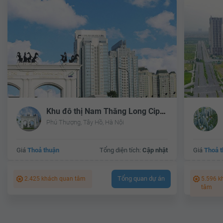
Khu đô thị Nam Thăng Long Ciputra Hanoi
Phú Thượng, Tây Hồ, Hà Nội
Giá
Thoả thuận
Tổng diện tích:
Cập nhật
Giá
Thoả 
Tổng quan dự án
2.425 khách quan tâm
5.596 k
tâm