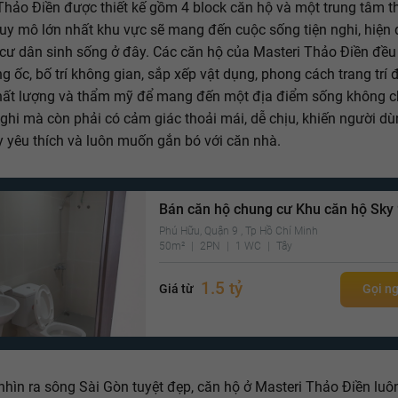
Thảo Điền được thiết kế gồm 4 block căn hộ và một trung tâm 
uy mô lớn nhất khu vực sẽ mang đến cuộc sống tiện nghi, hiện 
cư dân sinh sống ở đây. Các căn hộ của Masteri Thảo Điền đều
g ốc, bố trí không gian, sắp xếp vật dụng, phong cách trang trí 
hất lượng và thẩm mỹ để mang đến một địa điểm sống không c
nghi mà còn phải có cảm giác thoải mái, dễ chịu, khiến người dù
 yêu thích và luôn muốn gắn bó với căn nhà.
Bán căn hộ chung cư Khu căn hộ Sky
Phú Hữu, Quận 9 , Tp Hồ Chí Minh
50m²
2PN
1 WC
Tây
1.5 tỷ
Giá từ
Gọi n
nhìn ra sông Sài Gòn tuyệt đẹp, căn hộ ở Masteri Thảo Điền lu