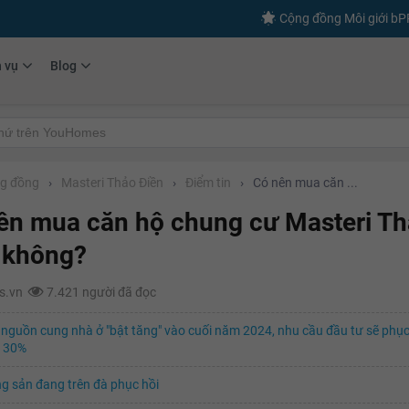
Cộng đồng Môi giới b
h vụ
Blog
g đồng
›
Masteri Thảo Điền
›
Điểm tin
›
Có nên mua căn ...
ên mua căn hộ chung cư Masteri T
 không?
s.vn
7.421 người đã đọc
nguồn cung nhà ở "bật tăng" vào cuối năm 2024, nhu cầu đầu tư sẽ phục
 30%
g sản đang trên đà phục hồi