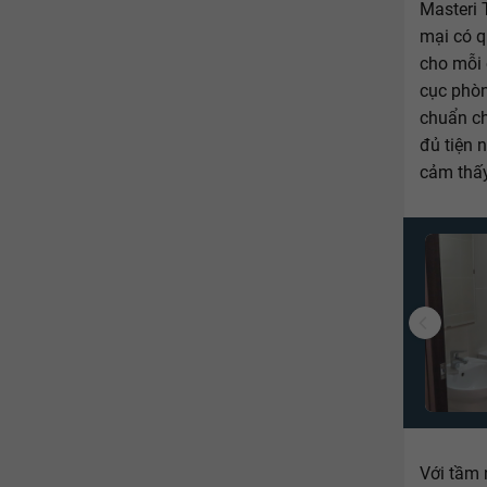
Masteri 
mại có q
cho mỗi 
cục phòn
chuẩn c
đủ tiện 
cảm thấy
Với tầm 