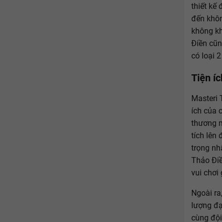
thiết kế
đến khôn
không kh
Điền cũn
có loại 
Tiện í
Masteri 
ích của 
thương m
tích lên
trọng nh
Thảo Điề
vui chơi
Ngoài ra
lượng đạ
cùng đội 