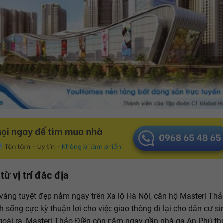
từ vị trí đắc địa
rí vàng tuyệt đẹp nằm ngay trên Xa lộ Hà Nội, căn hộ Masteri Thả
h sống cực kỳ thuận lợi cho việc giao thông đi lại cho dân cư s
goài ra, Masteri Thảo Điền còn nằm ngay gần nhà ga An Phú th