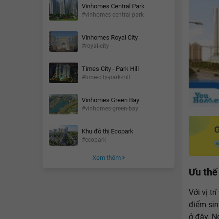
Vinhomes Central Park
#vinhomes-central-park
Vinhomes Royal City
#royal-city
Times City - Park Hill
#time-city-park-hill
Vinhomes Green Bay
#vinhomes-green-bay
Khu đô thị Ecopark
#ecopark
Xem thêm
Ưu thế 
Với vị t
điểm sin
ở đây. N