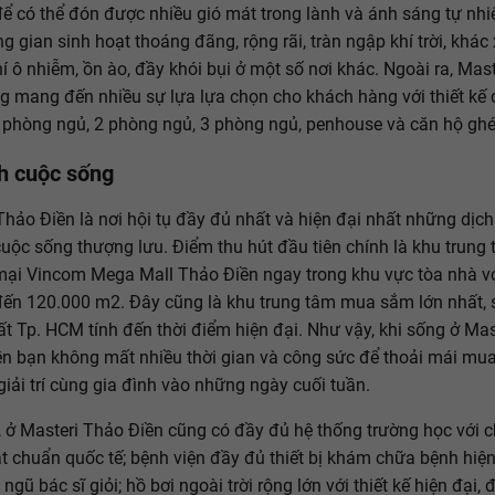
 để có thể đón được nhiều gió mát trong lành và ánh sáng tự nh
g gian sinh hoạt thoáng đãng, rộng rãi, tràn ngập khí trời, khác 
í ô nhiễm, ồn ào, đầy khói bụi ở một số nơi khác. Ngoài ra, Mas
g mang đến nhiều sự lựa lựa chọn cho khách hàng với thiết kế 
2 phòng ngủ, 2 phòng ngủ, 3 phòng ngủ, penhouse và căn hộ ghé
ch cuộc sống
Thảo Điền là nơi hội tụ đầy đủ nhất và hiện đại nhất những dịch
cuộc sống thượng lưu. Điểm thu hút đầu tiên chính là khu trung
ại Vincom Mega Mall Thảo Điền ngay trong khu vực tòa nhà vớ
 đến 120.000 m2. Đây cũng là khu trung tâm mua sắm lớn nhất,
ất Tp. HCM tính đến thời điểm hiện đại. Như vậy, khi sống ở Mas
n bạn không mất nhiều thời gian và công sức để thoải mái mu
 giải trí cùng gia đình vào những ngày cuối tuần.
, ở Masteri Thảo Điền cũng có đầy đủ hệ thống trường học với c
t chuẩn quốc tế; bệnh viện đầy đủ thiết bị khám chữa bệnh hiện
ngũ bác sĩ giỏi; hồ bơi ngoài trời rộng lớn với thiết kế hiện đại, 