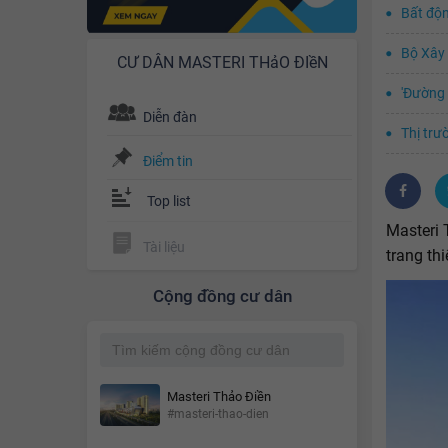
Bất độn
Bộ Xây 
CƯ DÂN MASTERI THảO ĐIềN
'Đường 
Diễn đàn
Thị trư
Điểm tin
ꜜ
Top list
Masteri 
Tài liệu
trang thi
Cộng đồng cư dân
Masteri Thảo Điền
#masteri-thao-dien