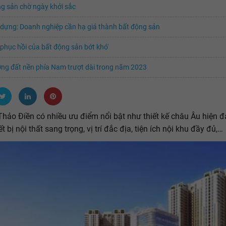
g sản chờ ngày khởi sắc
dựng: Doanh nghiệp cần hạ giá thành bất động sản
phục hồi của bất động sản bớt khó'
ờng đất nền phía Nam trượt dài trong năm 2023
Thảo Điền có nhiều ưu điểm nổi bật như thiết kế châu Âu hiện đ
ết bị nội thất sang trọng, vị trí đắc địa, tiện ích nội khu đầy đủ,…