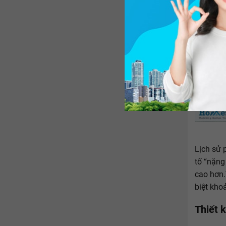
Lịch sử 
tố “nặng
cao hơn.
biệt khoả
Thiết 