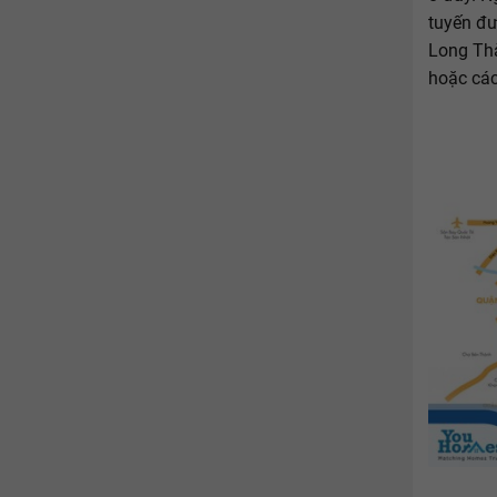
tuyến đư
Long Thà
hoặc các