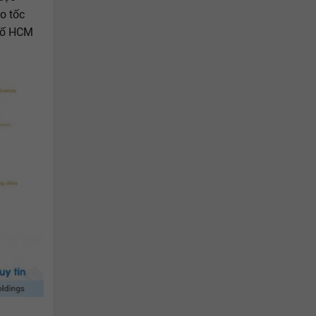
o tốc
phố HCM