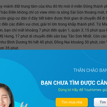
 mảnh đất trung tâm của khu đô thị mới ở miền Đông thành p
Thảo Điền không chỉ có view nhìn ra sông Sài Gòn thoáng mát, 
còn giúp cư dân ở đây tiết kiệm được thời gian di chuyển để đi 
 đến các điểm vui chơi, giải trí lớn trong khắp thành phố. Từ Ma
n, bạn chỉ mất khoảng 7 phút đến quận 1, quận 3; 15 phút qua
Mỹ Hưng, 17 phút di chuyển đến sân bay Tân Sơn Nhất. Còn các
như Bình Dương thì hết 40 phút, Đồng Nai khoảng 30 phút, còn
hơn 35 phút.
 những dự án cùng khu vực, Masteri Thảo Điền có một vị trí vô 
hể nói là tốt nhất hiện nay. Tọa lạc trên mặt tiền Xa lộ Hà Nội tại
THÂN CHÀO BẠ
 2, là dự án hiếm hoi được kết nối trực tiếp với tuyến metro, ti
 của Masteri Thảo Điền đang tạo sức hút mạnh mẽ cho dự án.
BẠN CHƯA TÌM ĐƯỢC CĂN
Đừng lo! Hãy để YouHomes giú
Tìm mua nhà
Tìm 