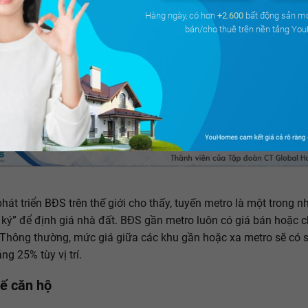
Hàng ngày, có hơn
+2.600
bất động sản m
bán/cho thuê trên nền tảng Yo
phát triển BĐS trên thế giới cho thấy, tuyến metro là một trong 
 ký” để định giá nhà đất. BĐS gần metro luôn có giá bán hoặc c
Thông thường, mức giá giữa các khu gần hoặc xa metro sẽ có 
ng 25% tùy vị trí.
kế căn hộ