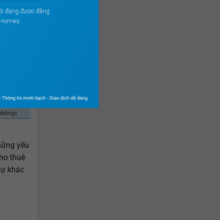
ới đang được đăng
uHomes.
những yếu
ho thuê
sự khác