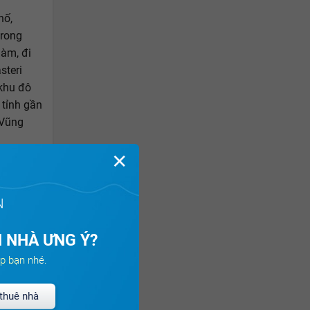
hố,
trong
làm, đi
steri
 khu đô
 tỉnh gần
 Vũng
✕
cùng đắt
 trung
N
ềm năng
 NHÀ ƯNG Ý?
p bạn nhé.
thuê nhà