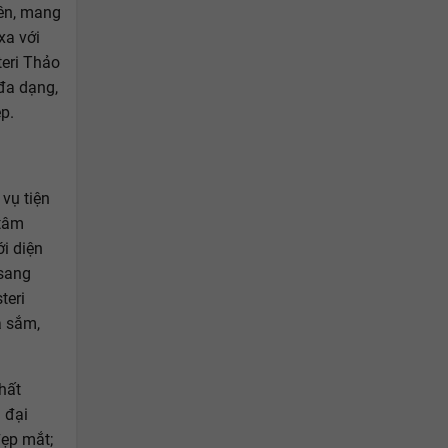
iên, mang
xa với
teri Thảo
đa dạng,
p.
 vụ tiện
 tâm
i diện
 sang
teri
a sắm,
hất
 đại
đẹp mắt;