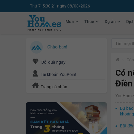
Thứ 7, 5:30:22 ngày 08/08/2026
Mua
Thuê
Dự án
Dịc
Chào bạn!
›
Cộn
Đổi quà ngay
Có n
Tài khoản YouPoint
Điền
Trang cá nhân
YouHome
Dự báo 
khoảng
Bất độn