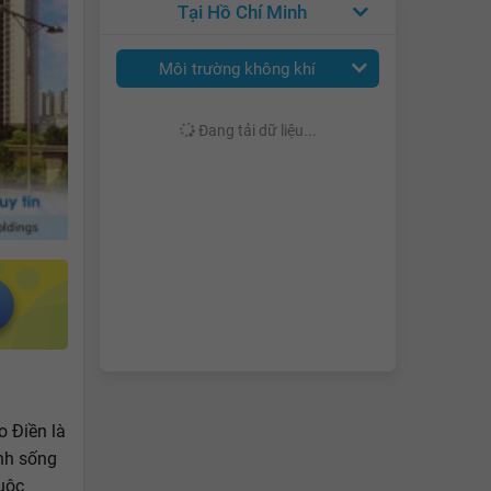
Hồ Chí Minh
Môi trường không khí
Đang tải dữ liệu...
o Điền là
inh sống
uộc