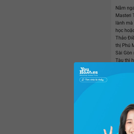
Nằm ngay
Masteri 
lành mà 
học hoặc
Thảo Điề
thị Phú 
Sài Gòn 
Tàu thì 
Trong số
giá, có t
tâm quận
sinh lời