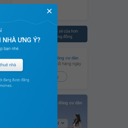
✕
N
Tham khảo ý kiến chia sẻ của hơn
10.000 cư dân trên cộng đồng
 NHÀ ƯNG Ý?
p bạn nhé.
Có hơn
130 cộng đồng cư dân
đang hoạt động sôi nổi hàng ngày
thuê nhà
Xem ngay
ới đang được đăng
ouHomes.
Bảng xếp hạng Cộng đồng cư dân
Tại Hà Nội