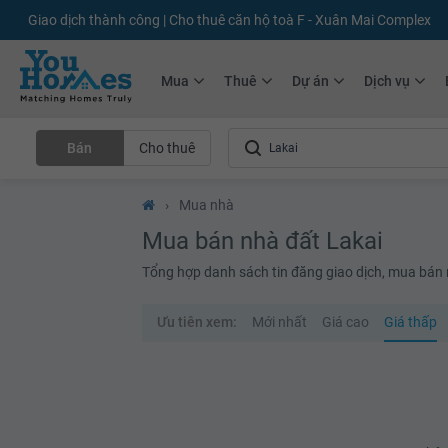
Giao dịch thành công | Cho thuê căn hộ toà F - Xuân Mai Complex
Mua
Thuê
Dự án
Dịch vụ
Bán
Cho thuê
›
Mua nhà
Mua bán nhà đất Lakai
Tổng hợp danh sách tin đăng giao dịch, mua bán 
Ưu tiên xem:
Mới nhất
Giá cao
Giá thấp