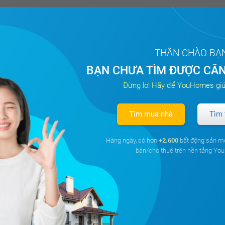
THÂN CHÀO BẠ
BẠN CHƯA TÌM ĐƯỢC CĂN
Đừng lo! Hãy để YouHomes giú
Tìm mua nhà
Tìm 
Hàng ngày, có hơn
+2.600
bất động sản m
bán/cho thuê trên nền tảng Y