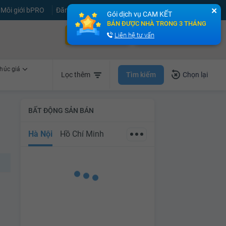
Môi giới bPRO
Đăng tin miễn phí
Đăng ký
Đăng nhập
✕
Gói dịch vụ CAM KẾT
BÁN ĐƯỢC NHÀ TRONG 3 THÁNG
Bán nhà nhanh
Cho thuê nhà nhanh
Liên hệ tư vấn
húc giá
Tìm kiếm
Lọc thêm
Chọn lại
BẤT ĐỘNG SẢN BÁN
Hà Nội
Hồ Chí Minh