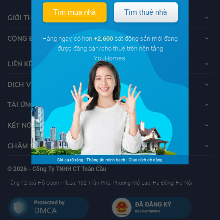
Tìm mua nhà
Tìm thuê nhà
GIỚI THIỆU VỀ YOUHOMES
CỘNG ĐỒNG YOUHOMERS
Hàng ngày, có hơn
+2.600
bất động sản mới đang
được đăng bán/cho thuê trên nền tảng
YouHomes.
LIÊN KẾT
DỊCH VỤ KHÁCH HÀNG
TẢI ỨNG DỤNG YOUHOMES
KẾT NỐI VỚI YOUHOMES
CHĂM SÓC KHÁCH HÀNG
© 2026 - Công Ty TNHH CT Toàn Cầu
Tầng 12 toà Hồ Gươm Plaza, 102 Trần Phú, Phường Mộ Lao, Hà Đông, Hà Nội