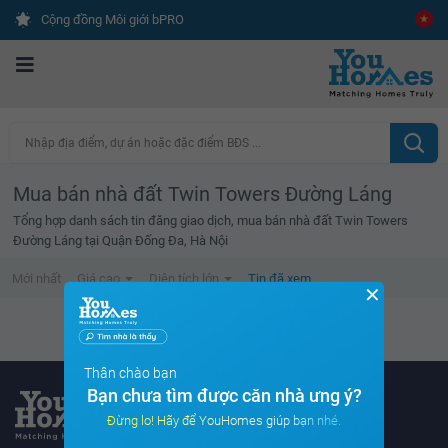
Cộng đồng Môi giới bPRO
Nhập địa điểm, dự án hoặc đặc điểm BĐS ...
Mua bán nhà đất Twin Towers Đường Láng
Tổng hợp danh sách tin đăng giao dịch, mua bán nhà đất Twin Towers
Đường Láng tại Quận Đống Đa, Hà Nội
Mới nhất
Giá cao
Diện tích lớn
Tin đã xem
✕
Danh sách tin đã xem trống
Thân chào bạn
Bạn chưa tìm được căn nhà ưng ý?
Đừng lo! Hãy để YouHomes giúp bạn nhé.