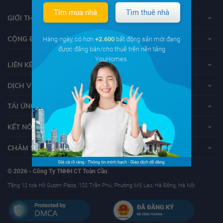
Tìm mua nhà
Tìm thuê nhà
GIỚI THIỆU VỀ YOUHOMES
CỘNG ĐỒNG YOUHOMERS
Hàng ngày, có hơn
+2.600
bất động sản mới đang
được đăng bán/cho thuê trên nền tảng
YouHomes.
LIÊN KẾT
DỊCH VỤ KHÁCH HÀNG
TẢI ỨNG DỤNG YOUHOMES
KẾT NỐI VỚI YOUHOMES
CHĂM SÓC KHÁCH HÀNG
© 2026 - Công Ty TNHH CT Toàn Cầu
Tầng 12 toà Hồ Gươm Plaza, 102 Trần Phú, Phường Mộ Lao, Hà Đông, Hà Nội