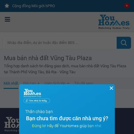
Cộng đồng Môi giới bPRO
Nhập địa điểm, dự án hoặc đặc điểm BĐS ...
Mua bán nhà đất Vũng Tàu Plaza
Tổng hợp danh sách tin đăng giao dịch, mua bán nhà đất Vũng Tàu Plaza
tại Thành Phố Vũng Tàu, Bà Rịa - Vũng Tàu
Mới nhất
Giá cao
Diện tích lớn
Tin đã xem
✕
Không tìm thấy tin bất động sản nào
Thân chào bạn
Bạn chưa tìm được căn nhà ưng ý?
Đừng lo! Hãy để YouHomes giúp bạn nhé.