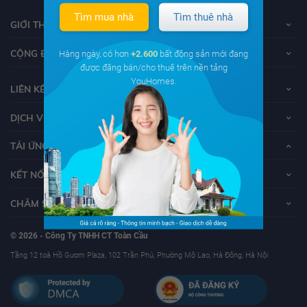
Tìm mua nhà
Tìm thuê nhà
GIỚI THIỆU VỀ YOUHOMES
CỘNG ĐỒNG YOUHOMERS
Hàng ngày, có hơn
+2.600
bất động sản mới đang
được đăng bán/cho thuê trên nền tảng
YouHomes.
LIÊN KẾT
DỊCH VỤ KHÁCH HÀNG
TẢI ỨNG DỤNG YOUHOMES
KẾT NỐI VỚI YOUHOMES
CHĂM SÓC KHÁCH HÀNG
© 2026 - Công Ty TNHH CT Toàn Cầu
Tầng 12 toà Hồ Gươm Plaza, 102 Trần Phú, Phường Mộ Lao, Hà Đông, Hà Nội