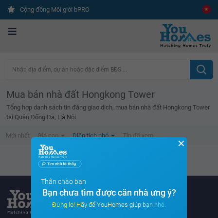
Cộng đồng Môi giới bPRO
Nhập địa điểm, dự án hoặc đặc điểm BĐS ...
Mua bán nhà đất Hongkong Tower
Tổng hợp danh sách tin đăng giao dịch, mua bán nhà đất Hongkong Tower
tại Quận Đống Đa, Hà Nội
Mới nhất
Giá cao
Diện tích nhỏ
Tin đã xem
✕
Không tìm thấy tin bất động sản nào
Thân chào bạn
Bạn chưa tìm được căn nhà ưng ý?
Đừng lo! Hãy để YouHomes giúp bạn nhé.