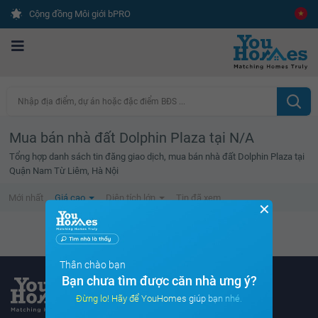
Cộng đồng Môi giới bPRO
Nhập địa điểm, dự án hoặc đặc điểm BĐS ...
Mua bán nhà đất Dolphin Plaza tại N/A
Tổng hợp danh sách tin đăng giao dịch, mua bán nhà đất Dolphin Plaza tại
Quận Nam Từ Liêm, Hà Nội
Mới nhất
Giá cao
Diện tích lớn
Tin đã xem
✕
Không tìm thấy tin bất động sản nào
Thân chào bạn
Bạn chưa tìm được căn nhà ưng ý?
Đừng lo! Hãy để YouHomes giúp bạn nhé.