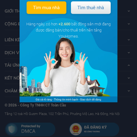
Tìm mua nhà
Tìm thuê nhà
GIỚI THIỆU VỀ YOUHOMES
CỘNG ĐỒNG YOUHOMERS
Hàng ngày, có hơn
+2.600
bất động sản mới đang
được đăng bán/cho thuê trên nền tảng
YouHomes.
LIÊN KẾT
DỊCH VỤ KHÁCH HÀNG
TẢI ỨNG DỤNG YOUHOMES
KẾT NỐI VỚI YOUHOMES
CHĂM SÓC KHÁCH HÀNG
© 2026 - Công Ty TNHH CT Toàn Cầu
Tầng 12 toà Hồ Gươm Plaza, 102 Trần Phú, Phường Mộ Lao, Hà Đông, Hà Nội