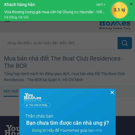
✕
Khách hàng hân
xem
Cộng đồng Môi giới bPRO
3.1 tỷ
Vừa thương lượng giá mua căn hộ Chung cư Hyundai - Hillstate
Hà Đông, Hà Nội
Nhập địa điểm, dự án hoặc đặc điểm BĐS ...
Mua bán nhà đất The Boat Club Residences -
The BCR
Tổng hợp danh sách tin đăng giao dịch, mua bán nhà đất The Boat Club
Residences - The BCR tại Quận 9 , Hồ Chí Minh
✕
Mới nhất
Giá cao
Diện tích lớn
Tin đã xem
Không tìm thấy tin bất động sản nào
Thân chào bạn
Bạn chưa tìm được căn nhà ưng ý?
Đừng lo! Hãy để YouHomes giúp bạn nhé.