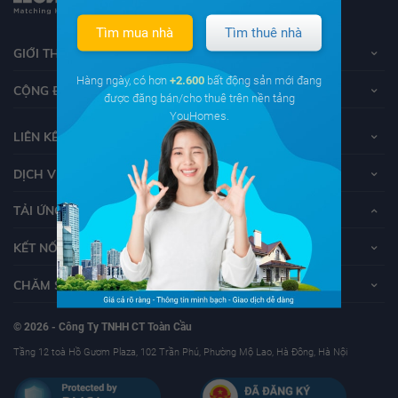
Tìm mua nhà
Tìm thuê nhà
GIỚI THIỆU VỀ YOUHOMES
Hàng ngày, có hơn
+2.600
bất động sản mới đang
CỘNG ĐỒNG YOUHOMERS
được đăng bán/cho thuê trên nền tảng
YouHomes.
LIÊN KẾT
DỊCH VỤ KHÁCH HÀNG
TẢI ỨNG DỤNG YOUHOMES
KẾT NỐI VỚI YOUHOMES
CHĂM SÓC KHÁCH HÀNG
© 2026 - Công Ty TNHH CT Toàn Cầu
Tầng 12 toà Hồ Gươm Plaza, 102 Trần Phú, Phường Mộ Lao, Hà Đông, Hà Nội