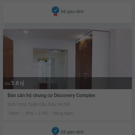
Đã giao dịch
5.8 tỷ
Giá
Bán căn hộ chung cư Discovery Complex
Dịch Vọng, Quận Cầu Giấy, Hà Nội
148m²
3PN
2 WC
Đông Nam
Đã giao dịch