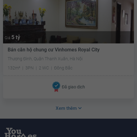
5 tỷ
Giá
Bán căn hộ chung cư Vinhomes Royal City
Thượng Đình, Quận Thanh Xuân, Hà Nội
132m²
3PN
2 WC
Đông Bắc
Đã giao dịch
Xem thêm