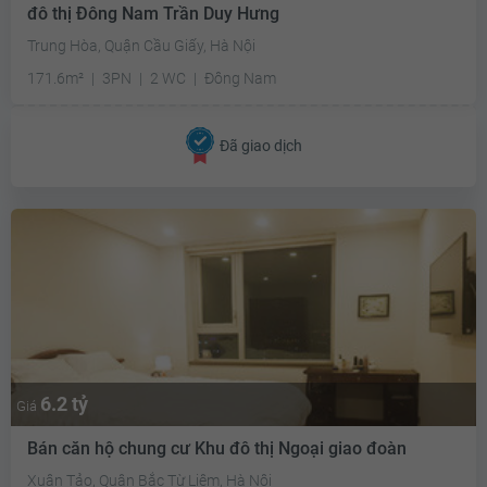
đô thị Đông Nam Trần Duy Hưng
Trung Hòa, Quận Cầu Giấy, Hà Nội
171.6m²
3PN
2 WC
Đông Nam
Đã giao dịch
6.2 tỷ
Giá
Bán căn hộ chung cư Khu đô thị Ngoại giao đoàn
Xuân Tảo, Quận Bắc Từ Liêm, Hà Nội