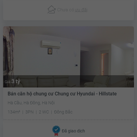
Chưa có
ưu đãi
3 tỷ
Giá
Bán căn hộ chung cư Chung cư Hyundai - Hillstate
Hà Cầu, Hà Đông, Hà Nội
134m²
3PN
2 WC
Đông Bắc
Đã giao dịch