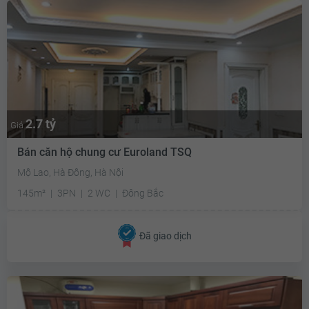
2.7 tỷ
Giá
Bán căn hộ chung cư Euroland TSQ
Mộ Lao, Hà Đông, Hà Nội
145m²
3PN
2 WC
Đông Bắc
Đã giao dịch