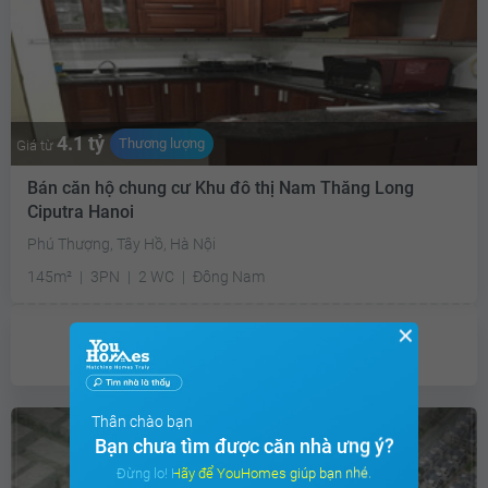
4.1 tỷ
Thương lượng
Giá từ
Bán căn hộ chung cư Khu đô thị Nam Thăng Long
Ciputra Hanoi
Phú Thượng, Tây Hồ, Hà Nội
145m²
3PN
2 WC
Đông Nam
✕
Chưa có
ưu đãi
Thân chào bạn
Bạn chưa tìm được căn nhà ưng ý?
Đừng lo! Hãy để YouHomes giúp bạn nhé.