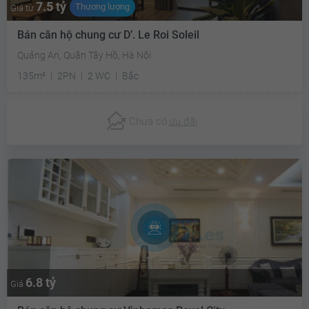
7.5 tỷ
Thương lượng
Giá từ
Bán căn hộ chung cư D’. Le Roi Soleil
Quảng An, Quận Tây Hồ, Hà Nội
135m²
2PN
2 WC
Bắc
Chưa có
ưu đãi
6.8 tỷ
Giá