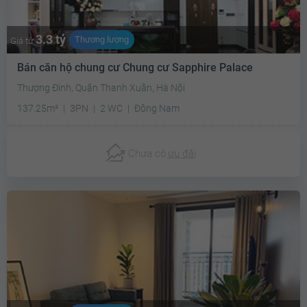
3.3 tỷ
Thương lượng
Giá từ
Bán căn hộ chung cư Chung cư Sapphire Palace
Thượng Đình, Quận Thanh Xuân, Hà Nội
137.25m²
3PN
2 WC
Đông Nam
Chưa có
ưu đãi