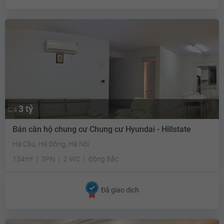
3 tỷ
Giá
Bán căn hộ chung cư Chung cư Hyundai - Hillstate
Hà Cầu, Hà Đông, Hà Nội
134m²
3PN
2 WC
Đông Bắc
Đã giao dịch