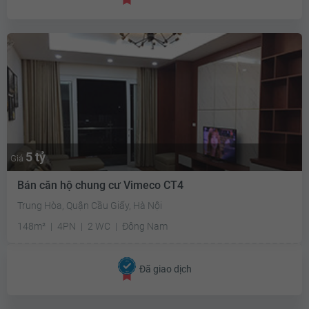
5 tỷ
Giá
Bán căn hộ chung cư Vimeco CT4
Trung Hòa, Quận Cầu Giấy, Hà Nội
148m²
4PN
2 WC
Đông Nam
Đã giao dịch