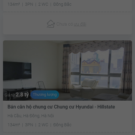
134m²
3PN
2 WC
Đông Bắc
Chưa có
ưu đãi
2.8 tỷ
Thương lượng
Giá từ
Bán căn hộ chung cư Chung cư Hyundai - Hillstate
Hà Cầu, Hà Đông, Hà Nội
134m²
3PN
2 WC
Đông Bắc