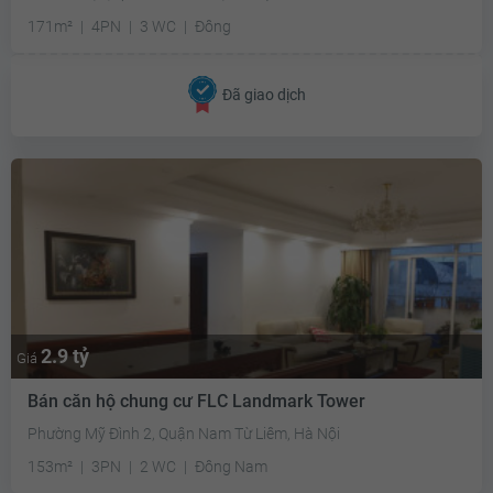
171m²
4PN
3 WC
Đông
Đã giao dịch
2.9 tỷ
Giá
Bán căn hộ chung cư FLC Landmark Tower
Phường Mỹ Đình 2, Quận Nam Từ Liêm, Hà Nội
153m²
3PN
2 WC
Đông Nam