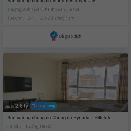
Bán căn hộ chung cư Vinhomes Royal City
Thượng Đình, Quận Thanh Xuân, Hà Nội
134.6m²
3PN
2 WC
Đông Nam
Đã giao dịch
2.6 tỷ
Thương lượng
Giá từ
Bán căn hộ chung cư Chung cư Hyundai - Hillstate
Hà Cầu, Hà Đông, Hà Nội