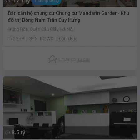
7.1 tỷ
Thương lượng
Giá từ
Bán căn hộ chung cư Chung cư Mandarin Garden- Khu
đô thị Đông Nam Trần Duy Hưng
Trung Hòa, Quận Cầu Giấy, Hà Nội
172.2m²
3PN
2 WC
Đông Bắc
Chưa có
ưu đãi
8.5 tỷ
Giá