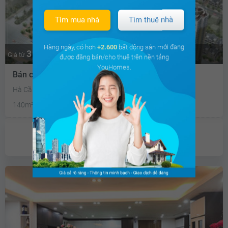
Tìm mua nhà
Tìm thuê nhà
Hàng ngày, có hơn
+2.600
bất động sản mới đang
3 tỷ
Thương lượng
Giá từ
được đăng bán/cho thuê trên nền tảng
YouHomes.
Bán căn hộ chung cư Chung cư Hyundai - hillstate
Hà Cầu, Hà Đông, Hà Nội
140m²
3PN
3 WC
Đông
Chưa có
ưu đãi