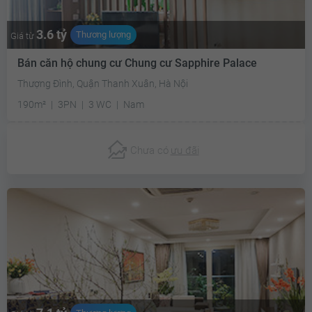
3.6 tỷ
Thương lượng
Giá từ
Bán căn hộ chung cư Chung cư Sapphire Palace
Thượng Đình, Quận Thanh Xuân, Hà Nội
190m²
3PN
3 WC
Nam
Chưa có
ưu đãi