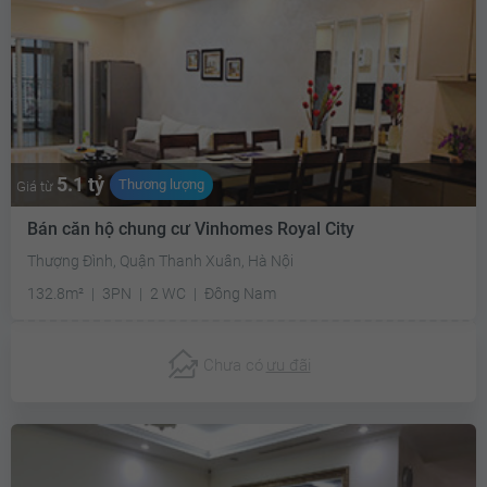
5.1 tỷ
Thương lượng
Giá từ
Bán căn hộ chung cư Vinhomes Royal City
Thượng Đình, Quận Thanh Xuân, Hà Nội
132.8m²
3PN
2 WC
Đông Nam
Chưa có
ưu đãi