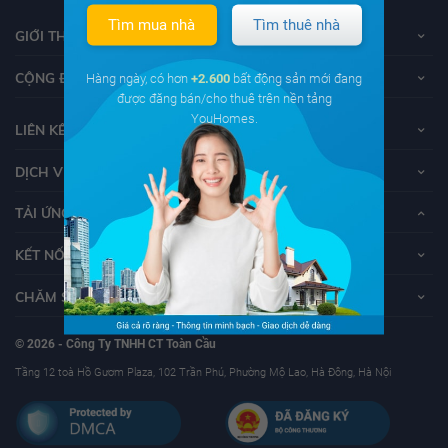
Tìm mua nhà
Tìm thuê nhà
GIỚI THIỆU VỀ YOUHOMES
CỘNG ĐỒNG YOUHOMERS
Hàng ngày, có hơn
+2.600
bất động sản mới đang
được đăng bán/cho thuê trên nền tảng
YouHomes.
LIÊN KẾT
DỊCH VỤ KHÁCH HÀNG
TẢI ỨNG DỤNG YOUHOMES
KẾT NỐI VỚI YOUHOMES
CHĂM SÓC KHÁCH HÀNG
© 2026 - Công Ty TNHH CT Toàn Cầu
Tầng 12 toà Hồ Gươm Plaza, 102 Trần Phú, Phường Mộ Lao, Hà Đông, Hà Nội