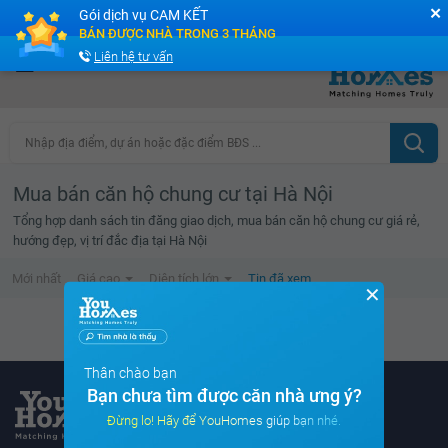
✕
Gói dịch vụ CAM KẾT
Cộng đồng Môi giới bPRO
BÁN ĐƯỢC NHÀ TRONG 3 THÁNG
Liên hệ tư vấn
Nhập địa điểm, dự án hoặc đặc điểm BĐS ...
Mua bán căn hộ chung cư tại Hà Nội
Tổng hợp danh sách tin đăng giao dịch, mua bán căn hộ chung cư giá rẻ,
hướng đẹp, vị trí đắc địa tại Hà Nội
Mới nhất
Giá cao
Diện tích lớn
Tin đã xem
✕
Danh sách tin đã xem trống
Thân chào bạn
Bạn chưa tìm được căn nhà ưng ý?
Đừng lo! Hãy để YouHomes giúp bạn nhé.