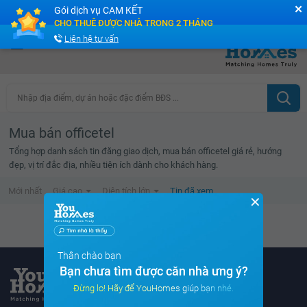
✕
Gói dịch vụ CAM KẾT
Cộng đồng Môi giới bPRO
CHO THUÊ ĐƯỢC NHÀ TRONG 2 THÁNG
Liên hệ tư vấn
Nhập địa điểm, dự án hoặc đặc điểm BĐS ...
Mua bán officetel
Tổng hợp danh sách tin đăng giao dịch, mua bán officetel giá rẻ, hướng
đẹp, vị trí đắc địa, nhiều tiện ích dành cho khách hàng.
Mới nhất
Giá cao
Diện tích lớn
Tin đã xem
✕
Danh sách tin đã xem trống
Thân chào bạn
Bạn chưa tìm được căn nhà ưng ý?
Đừng lo! Hãy để YouHomes giúp bạn nhé.