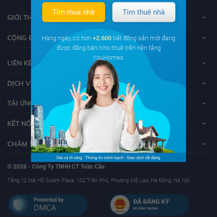
Tìm mua nhà
Tìm thuê nhà
GIỚI THIỆU VỀ YOUHOMES
CỘNG ĐỒNG YOUHOMERS
Hàng ngày, có hơn
+2.600
bất động sản mới đang
được đăng bán/cho thuê trên nền tảng
YouHomes.
LIÊN KẾT
DỊCH VỤ KHÁCH HÀNG
TẢI ỨNG DỤNG YOUHOMES
KẾT NỐI VỚI YOUHOMES
CHĂM SÓC KHÁCH HÀNG
© 2026 - Công Ty TNHH CT Toàn Cầu
Tầng 12 toà Hồ Gươm Plaza, 102 Trần Phú, Phường Mộ Lao, Hà Đông, Hà Nội