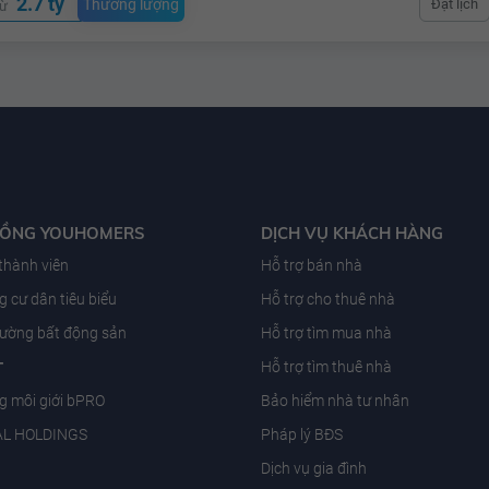
2.7 tỷ
Thương lượng
Đặt lịch
từ
ĐỒNG YOUHOMERS
DỊCH VỤ KHÁCH HÀNG
 thành viên
Hỗ trợ bán nhà
 cư dân tiêu biểu
Hỗ trợ cho thuê nhà
trường bất động sản
Hỗ trợ tìm mua nhà
T
Hỗ trợ tìm thuê nhà
g môi giới bPRO
Bảo hiểm nhà tư nhân
AL HOLDINGS
Pháp lý BĐS
Dịch vụ gia đình