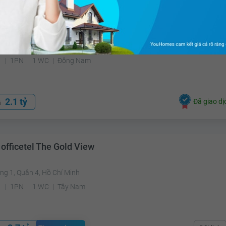
 officetel Khu căn hộ The Sun Avenue
ú, Quận 2, Hồ Chí Minh
²
1PN
1 WC
Đông Nam
2.1 tỷ
Đã giao dị
á
officetel The Gold View
ng 1, Quận 4, Hồ Chí Minh
²
1PN
1 WC
Tây Nam