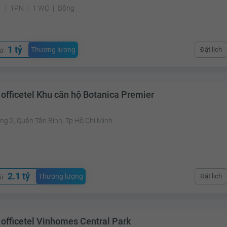
²
1PN
1 WC
Đông
1 tỷ
Thương lượng
Đặt lịch
từ
 officetel Khu căn hộ Botanica Premier
ng 2, Quận Tân Bình, Tp Hồ Chí Minh
²
2.1 tỷ
Thương lượng
Đặt lịch
từ
 officetel Vinhomes Central Park