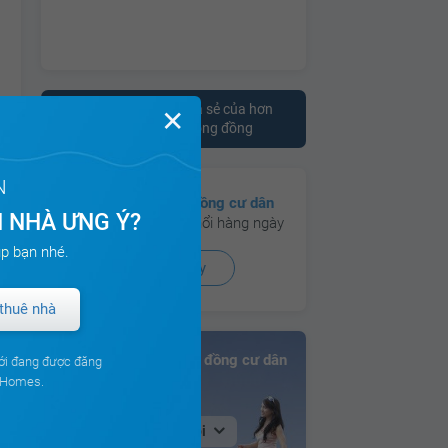
Tham khảo ý kiến chia sẻ của hơn
✕
10.000 cư dân trên cộng đồng
N
Có hơn
130 cộng đồng cư dân
 NHÀ ƯNG Ý?
đang hoạt động sôi nổi hàng ngày
p bạn nhé.
Xem ngay
thuê nhà
Bảng xếp hạng Cộng đồng cư dân
ới đang được đăng
ouHomes.
Tại Hà Nội