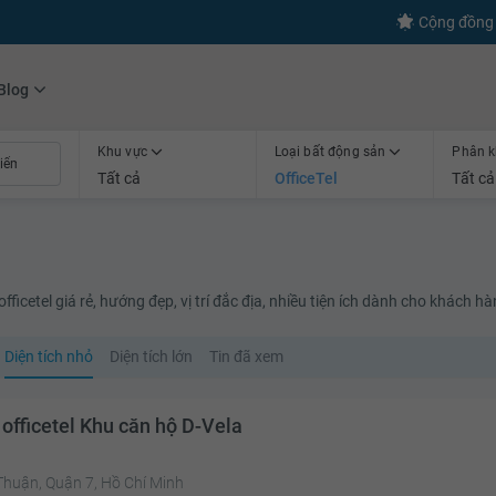
s
+600
Kết nối thành công
Cộng đồng 
Blog
Khu vực
Loại bất động sản
Phân k
Tất cả
OfficeTel
Tất cả
icetel giá rẻ, hướng đẹp, vị trí đắc địa, nhiều tiện ích dành cho khách hà
Diện tích nhỏ
Diện tích lớn
Tin đã xem
officetel Khu căn hộ D-Vela
Thuận, Quận 7, Hồ Chí Minh