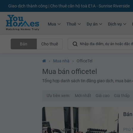
+75.000
Tin đăng mới hàng tháng
+10.000
Thành viên Youhomer
Mua
Thuê
Dự án
Dịch vụ
Bán
Cho thuê
›
Mua nhà
›
OfficeTel
Mua bán officetel
Tổng hợp danh sách tin đăng giao dịch, mua bán off
Ưu tiên xem:
Mới nhất
Giá cao
Giá thấp
Bán 
Phú 