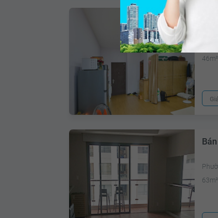
Bán
An Ph
46m
Gi
Bán 
Phườ
63m