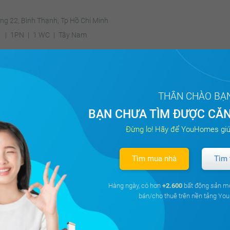
ng 22, Bình Thạnh, Tp Hồ Chí Minh
²
1PN
1 WC
Tây Nam
2.9 tỷ
Thương lượng
Đặt lịch
từ
THÂN CHÀO BẠ
BẠN CHƯA TÌM ĐƯỢC CĂN
 officetel Vinhomes Golden River
Đừng lo! Hãy để YouHomes giú
ghé, Quận 1, Tp Hồ Chí Minh
Tìm mua nhà
Tìm 
²
1PN
1 WC
Tây Nam
Hàng ngày, có hơn
+2.600
bất động sản m
bán/cho thuê trên nền tảng Y
3.2 tỷ
Thương lượng
Đặt lịch
từ