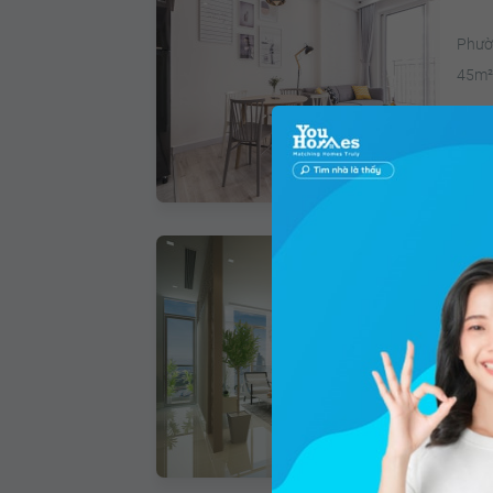
Phườ
45m
Giá 
Bán
Bến N
45m
Giá 