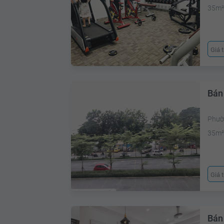
35m
Giá 
Bán
Phườ
35m
Giá 
Bán