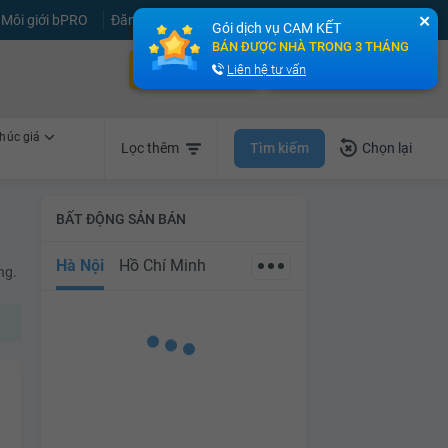
Môi giới bPRO
Đăng tin miễn phí
Đăng ký
Đăng nhập
✕
Gói dịch vụ CAM KẾT
BÁN ĐƯỢC NHÀ TRONG 3 THÁNG
Bán nhà nhanh
Cho thuê nhà nhanh
Liên hệ tư vấn
húc giá
Tìm kiếm
Lọc thêm
Chọn lại
BẤT ĐỘNG SẢN BÁN
Hà Nội
Hồ Chí Minh
ng.