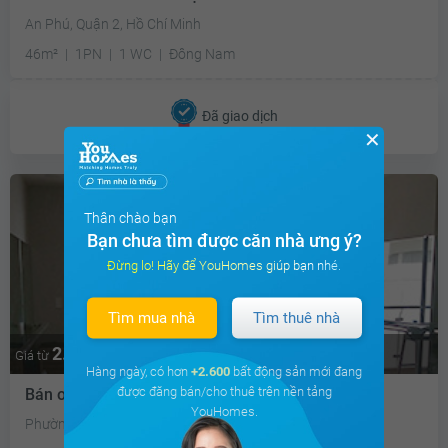
An Phú, Quận 2, Hồ Chí Minh
46m²
1PN
1 WC
Đông Nam
Đã giao dịch
✕
Thân chào bạn
Bạn chưa tìm được căn nhà ưng ý?
Đừng lo! Hãy để YouHomes giúp bạn nhé.
Tìm mua nhà
Tìm thuê nhà
2.7 tỷ
Thương lượng
Giá từ
Hàng ngày, có hơn
+2.600
bất động sản mới đang
được đăng bán/cho thuê trên nền tảng
Bán officetel The Gold View
YouHomes.
Phường 1, Quận 4, Hồ Chí Minh