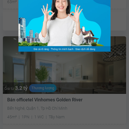
63m²
1PN
1 WC
Tây Nam
Chưa có
ưu đãi
3.2 tỷ
Thương lượng
Giá từ
Bán officetel Vinhomes Golden River
Bến Nghé, Quận 1, Tp Hồ Chí Minh
45m²
1PN
1 WC
Tây Nam