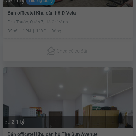
1 tỷ
Thương lượng
Giá từ
Bán officetel Khu căn hộ D-Vela
Phú Thuận, Quận 7, Hồ Chí Minh
35m²
1PN
1 WC
Đông
Chưa có
ưu đãi
2.1 tỷ
Giá
Bán officetel Khu căn hộ The Sun Avenue