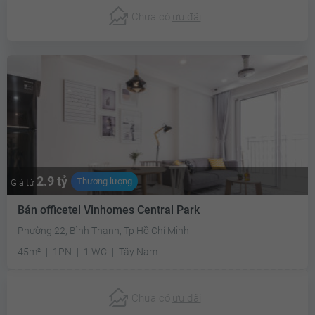
Chưa có
ưu đãi
2.9 tỷ
Thương lượng
Giá từ
Bán officetel Vinhomes Central Park
Phường 22, Bình Thạnh, Tp Hồ Chí Minh
45m²
1PN
1 WC
Tây Nam
Chưa có
ưu đãi