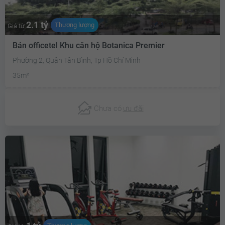
2.1 tỷ
Thương lượng
Giá từ
Bán officetel Khu căn hộ Botanica Premier
Phường 2, Quận Tân Bình, Tp Hồ Chí Minh
35m²
Chưa có
ưu đãi