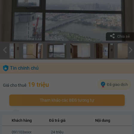
Chia sẻ
Tin chính chủ
19 triệu
Đã giao dịch
Giá cho thuê
Tham khảo các BĐS tương tự
Khách hàng
Đã trả giá
Nội dung
091103xxxx
24 triệu