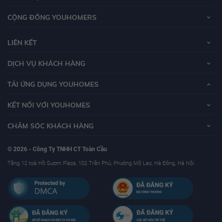
Chủ đầu tư dự án
Vinhomes Central Park
là Tập đoàn Vingroup, đây là tập
CỘNG ĐỒNG YOUHOMERS
đoàn kinh tế tư nhấn lớn nhất Việt Nam hiện nay.
LIÊN KẾT
Tập đoàn VinGroup là một trong những tập đoàn uy tín, hoạt động lâu năm
DỊCH VỤ KHÁCH HÀNG
trong lĩnh vực bất động sản. VinGroup thành lập năm 1993 với tiền thân là
công ty Technocom được sát nhập bởi hai doanh nghiệp là Vinpearl và
TẢI ỨNG DỤNG YOUHOMES
Vincom. Qua hơn 14 năm hoạt động, đến thời điểm hiện tại công ty đã trở
thành một trong những tập đoàn đa kinh tế hàng đầu Việt Nam.
KẾT NỐI VỚI YOUHOMES
CHĂM SÓC KHÁCH HÀNG
© 2026 - Công Ty TNHH CT Toàn Cầu
Tầng 12 toà Hồ Gươm Plaza, 102 Trần Phú, Phường Mộ Lao, Hà Đông, Hà Nội