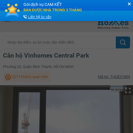
✕
Gói dịch vụ CAM KẾT
Cộng đồng Môi giới bPRO
BÁN ĐƯỢC NHÀ TRONG 3 THÁNG
Liên hệ tư vấn
Nhập địa điểm, dự án hoặc đặc điểm BĐS ...
Căn hộ Vinhomes Central Park
Phường 22, Quận Bình Thạnh, Hồ Chí Minh
2277 khách quan tâm
Mã tin: THUE31899