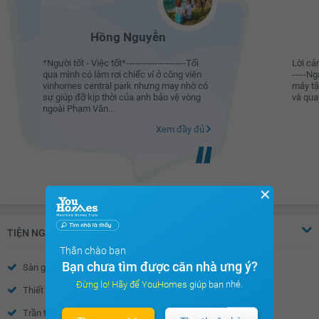
Hồng Nguyễn
*Người tốt - Việc tốt*---------------------Tối
Lời cảm
qua mình có làm rơi chiếc ví ở công viên
-----N
vinhomes central park nhưng may nhờ có
máy tậ
sự giúp đỡ kịp thời của anh bảo vệ vòng
và quay
ngoài Phạm Văn...
Xem đầy đủ
✕
TIỆN NGHI
Thân chào bạn
Bạn chưa tìm được căn nhà ưng ý?
Sàn gỗ
Sàn đá
Đừng lo! Hãy để YouHomes giúp bạn nhé.
Thiết bị báo cháy
Nước nóng
Trần thạch cao
Tường sơn bả