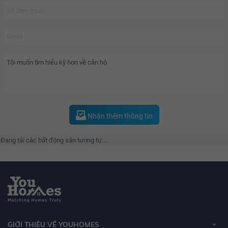
Quy mô và tiện ích?
Vinhomes Central Park
bao gồm khu căn hộ, khu biệt thự và Lanmark
Tower 81 tầng. Khu căn hộ gồm 7 tòa tháp, mỗi căn hộ đều được thiết kế
sang trọng với tầm nhìn tuyệt đẹp hướng công viên và sông xanh đem lại
cho bạn cuộc sống trọn vẹn như đang ở resort 5 sao, hệ thống kính Low-e
cản nhiệt và truyền sáng ưu việt, cùng hệ thống nhà thông minh Smart
home.
Nhận thêm thông tin
Sở hữu các tiện ích nội khu, cư dân được đắm mình trong hồ bơi vô cực và
Đang tải các bất động sản tương tự....
hồ bơi có mái che cùng bể Jacuzzi, yên tâm với hệ thống y tế của bệnh viện
đa khoa quốc tế Vinmec, đảm bảo cho thế hệ tương lại tại trường liên cấp
Vinschool, thư giãn với công viên cây xanh ven sông rộng 14 ha,...
Chủ đầu tư?
GIỚI THIỆU VỀ YOUHOMES