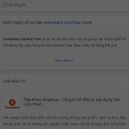
GIỚI THIỆU VỀ DỰ ÁN
VINHOMES CENTRAL PARK
Vinhomes Central Park
là dự án lớn đầu tiên của Vingroup tại Thành phố Hồ
Chí Minh, lấy cảm hứng từ khu Central Park New York nổi tiếng thế giới.
Xem thêm
Vinhomes Central Park ở đâu?
CHỦ ĐẦU TƯ
Sở hữu mặt tiền trải dài hơn 1km bên bờ sông Sài Gòn,
dự án Vinhomes
Central Park
mang đến cho cư dân một không gian sống hoàn hảo, hòa hợp
với thiên nhiên cùng tiêu chuẩn quốc tế, xứng tầm khu đô thị hiện đại và
Tập Đoàn Vingroup - Công ty CP đầu tư xây dựng Tân
đẳng cấp bậc nhất Việt Nam.
Liên Phát
Với mong muốn đem đến cho thị trường những sản phẩm, dịch vụ theo tiêu
Tọa lạc tại vị trí vàng Tân Cảng - trung tâm thành phố, cư đân chỉ mất 10
chuẩn quốc tế và những trải nghiệm hoàn toàn mới về phong cách sống hiện