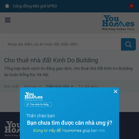
Cộng đồng Môi giới bPRO
Nhập địa điểm, dự án hoặc đặc điểm BĐS ...
Cho thuê nhà đất Kinh Do Building
Tổng hợp danh sách tin đăng giao dịch, cho thuê nhà đất Kinh Do Building
tại Quận Đống Đa, Hà Nội
Mới nhất
Giá cao
Diện tích nhỏ
Tin đã xem
✕
Không tìm thấy tin bất động sản nào
Thân chào bạn
Bạn chưa tìm được căn nhà ưng ý?
Đừng lo! Hãy để YouHomes giúp bạn nhé.