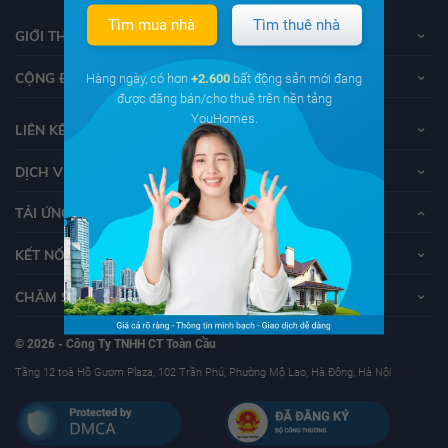
Tìm mua nhà
Tìm thuê nhà
GIỚI THIỆU VỀ YOUHOMES
CỘNG ĐỒNG YOUHOMERS
Hàng ngày, có hơn
+2.600
bất động sản mới đang
được đăng bán/cho thuê trên nền tảng
YouHomes.
LIÊN KẾT
DỊCH VỤ KHÁCH HÀNG
TẢI ỨNG DỤNG YOUHOMES
KẾT NỐI VỚI YOUHOMES
CHĂM SÓC KHÁCH HÀNG
© 2026 - Công Ty TNHH CT Toàn Cầu
Tầng 12 toà Hồ Gươm Plaza, 102 Trần Phú, Phường Mộ Lao, Hà Đông, Hà Nội