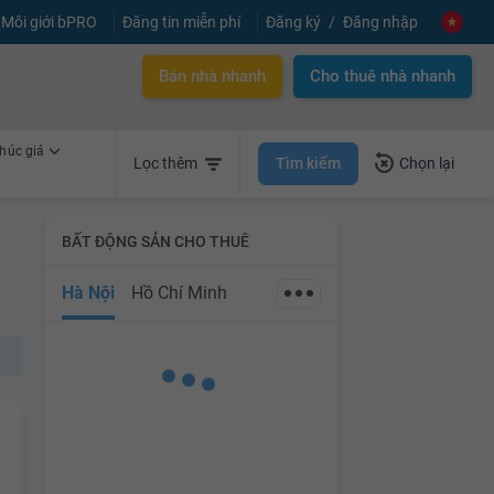
Môi giới bPRO
Đăng tin miễn phí
Đăng ký
Đăng nhập
Bán nhà nhanh
Cho thuê nhà nhanh
húc giá
Tìm kiếm
Lọc thêm
Chọn lại
BẤT ĐỘNG SẢN CHO THUÊ
Hà Nội
Hồ Chí Minh