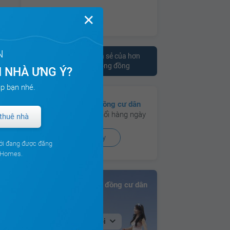
✕
N
Tham khảo ý kiến chia sẻ của hơn
10.000 cư dân trên cộng đồng
 NHÀ ƯNG Ý?
p bạn nhé.
Có hơn
130 cộng đồng cư dân
đang hoạt động sôi nổi hàng ngày
thuê nhà
Xem ngay
ới đang được đăng
ouHomes.
Bảng xếp hạng Cộng đồng cư dân
Tại Hà Nội