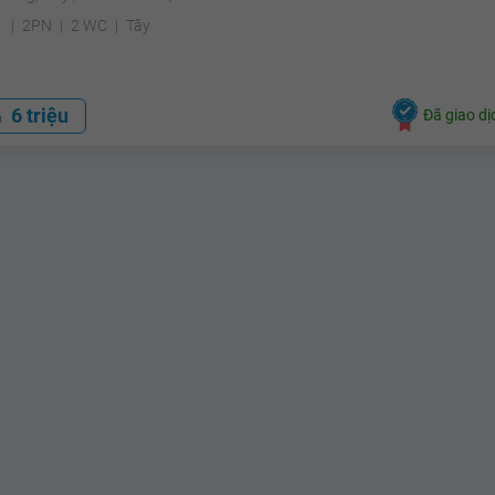
²
2PN
2 WC
Tây
6 triệu
Đã giao dị
á