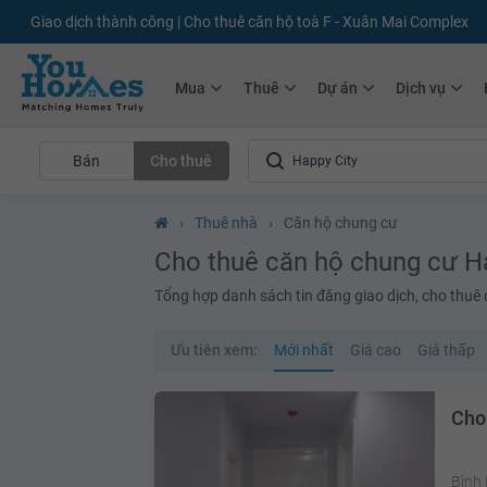
Giao dịch thành công | Cho thuê căn hộ toà F - Xuân Mai Complex
Mua
Thuê
Dự án
Dịch vụ
Bán
Cho thuê
›
Thuê nhà
›
Căn hộ chung cư
Cho thuê căn hộ chung cư H
Tổng hợp danh sách tin đăng giao dịch, cho thuê
Ưu tiên xem:
Mới nhất
Giá cao
Giá thấp
Cho
Bình