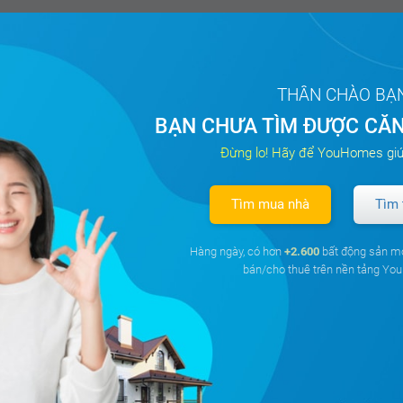
THÂN CHÀO BẠ
BẠN CHƯA TÌM ĐƯỢC CĂN
Đừng lo! Hãy để YouHomes giú
Tìm mua nhà
Tìm 
Hàng ngày, có hơn
+2.600
bất động sản m
bán/cho thuê trên nền tảng Y