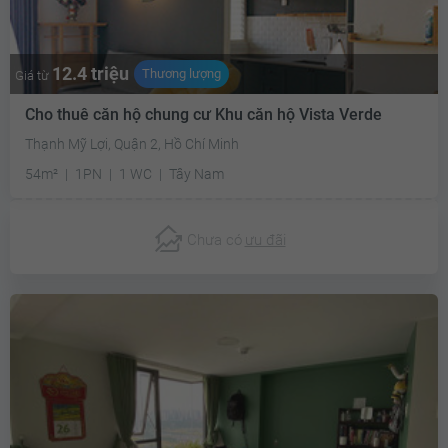
12.4 triệu
Thương lượng
Giá từ
Cho thuê căn hộ chung cư Khu căn hộ Vista Verde
Thạnh Mỹ Lợi, Quận 2, Hồ Chí Minh
54m²
1PN
1 WC
Tây Nam
Chưa có
ưu đãi