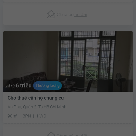
Chưa có
ưu đãi
6 triệu
Thương lượng
Giá từ
Cho thuê căn hộ chung cư
An Phú, Quận 2, Tp Hồ Chí Minh
90m²
3PN
1 WC
Chưa có
ưu đãi