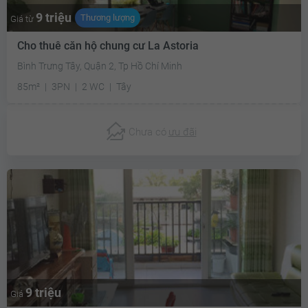
9 triệu
Thương lượng
Giá từ
Cho thuê căn hộ chung cư La Astoria
Bình Trưng Tây, Quận 2, Tp Hồ Chí Minh
85m²
3PN
2 WC
Tây
Chưa có
ưu đãi
9 triệu
Giá