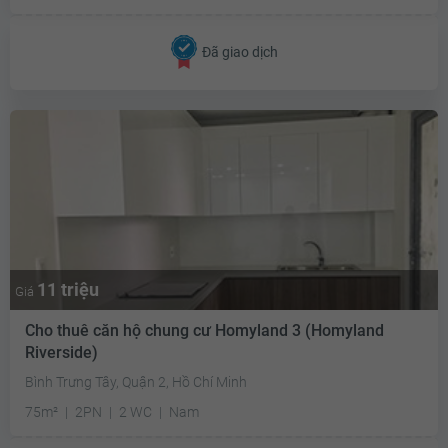
Đã giao dịch
11 triệu
Giá
Cho thuê căn hộ chung cư Homyland 3 (Homyland
Riverside)
Bình Trưng Tây, Quận 2, Hồ Chí Minh
75m²
2PN
2 WC
Nam