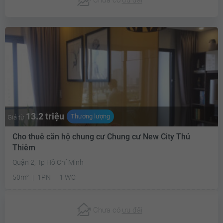
13.2 triệu
Thương lượng
Giá từ
Cho thuê căn hộ chung cư Chung cư New City Thủ
Thiêm
Quận 2, Tp Hồ Chí Minh
50m²
1PN
1 WC
Chưa có
ưu đãi