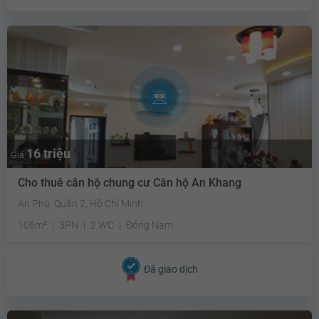
16 triệu
Giá
Cho thuê căn hộ chung cư Căn hộ An Khang
An Phú, Quận 2, Hồ Chí Minh
106m²
3PN
2 WC
Đông Nam
Đã giao dịch