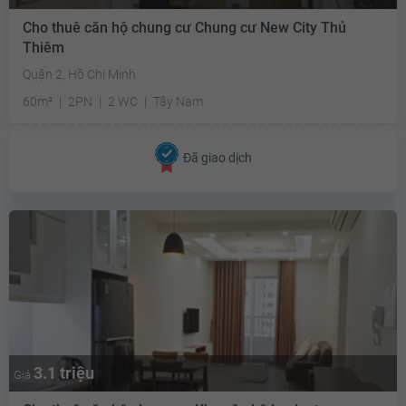
Cho thuê căn hộ chung cư Chung cư New City Thủ
Thiêm
Quận 2, Hồ Chí Minh
60m²
2PN
2 WC
Tây Nam
Đã giao dịch
3.1 triệu
Giá