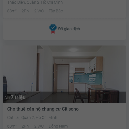
Thảo Điền, Quận 2, Hồ Chí Minh
88m²
2PN
2 WC
Tây Bắc
Đã giao dịch
7 triệu
Giá
Cho thuê căn hộ chung cư Citisoho
Cát Lái, Quận 2, Hồ Chí Minh
60m²
2PN
2 WC
Đông Nam