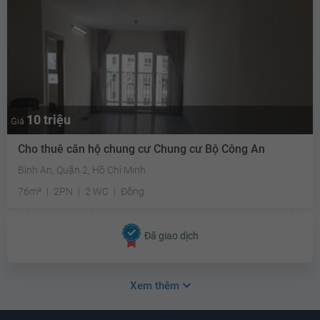
10 triệu
Giá
Cho thuê căn hộ chung cư Chung cư Bộ Công An
Bình An, Quận 2, Hồ Chí Minh
76m²
2PN
2 WC
Đông
Đã giao dịch
Xem thêm