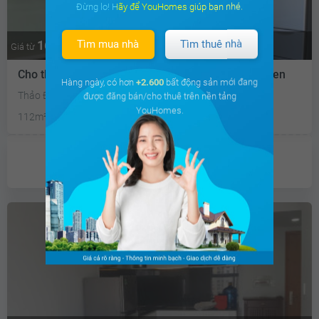
Đừng lo! Hãy để YouHomes giúp bạn nhé.
Tìm mua nhà
Tìm thuê nhà
16.7 triệu
Thương lượng
Giá từ
Cho thuê căn hộ chung cư Khu căn hộ Tropic Garden
Hàng ngày, có hơn
+2.600
bất động sản mới đang
Thảo Điền, Quận 2, Tp Hồ Chí Minh
được đăng bán/cho thuê trên nền tảng
YouHomes.
112m²
3PN
2 WC
Chưa có
ưu đãi