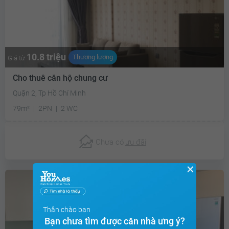
10.8 triệu
Thương lượng
Giá từ
Cho thuê căn hộ chung cư
Quận 2, Tp Hồ Chí Minh
79m²
2PN
2 WC
Chưa có
ưu đãi
✕
Thân chào bạn
Bạn chưa tìm được căn nhà ưng ý?