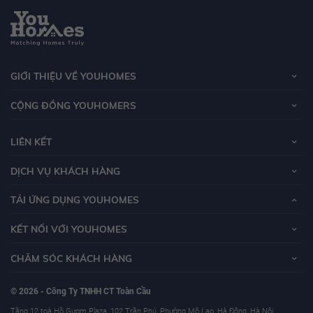
GIỚI THIỆU VỀ YOUHOMES
CỘNG ĐỒNG YOUHOMERS
LIÊN KẾT
DỊCH VỤ KHÁCH HÀNG
TẢI ỨNG DỤNG YOUHOMES
KẾT NỐI VỚI YOUHOMES
CHĂM SÓC KHÁCH HÀNG
© 2026 - Công Ty TNHH CT Toàn Cầu
Tầng 12 toà Hồ Gươm Plaza, 102 Trần Phú, Phường Mộ Lao, Hà Đông, Hà Nội