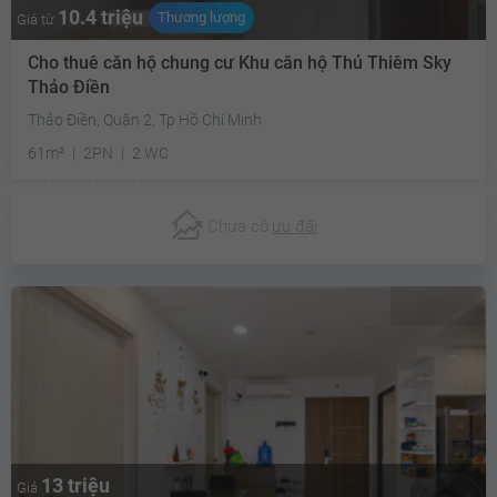
10.4 triệu
Thương lượng
Giá từ
Cho thuê căn hộ chung cư Khu căn hộ Thủ Thiêm Sky
Thảo Điền
Thảo Điền, Quận 2, Tp Hồ Chí Minh
61m²
2PN
2 WC
Chưa có
ưu đãi
13 triệu
Giá