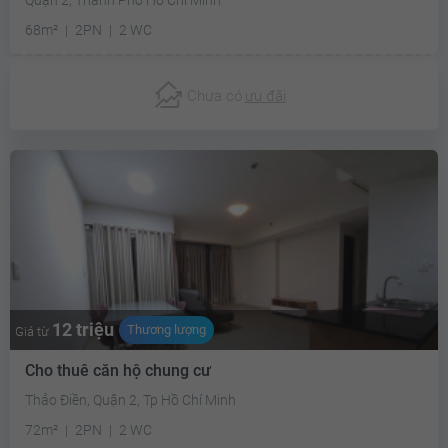
68m²
2PN
2 WC
Chưa có
ưu đãi
12 triệu
Thương lượng
Giá từ
Cho thuê căn hộ chung cư
Thảo Điền, Quận 2, Tp Hồ Chí Minh
72m²
2PN
2 WC