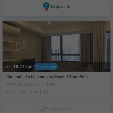
Đã giao dịch
18.2 triệu
Thương lượng
Giá từ
Cho thuê căn hộ chung cư Masteri Thảo Điền
Thảo Điền, Quận 2, Hồ Chí Minh
65m²
2PN
2 WC
Tây
Chưa có
ưu đãi