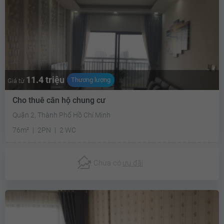
11.4 triệu
Thương lượng
Giá từ
Cho thuê căn hộ chung cư
Quận 2, Thành Phố Hồ Chí Minh
76m²
2PN
2 WC
Chưa có
ưu đãi