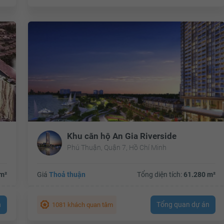
Khu căn hộ An Gia Riverside
Phú Thuận, Quận 7, Hồ Chí Minh
m²
Giá
Thoả thuận
Tổng diện tích:
61.280 m²
n
Tổng quan dự án
1081 khách quan tâm