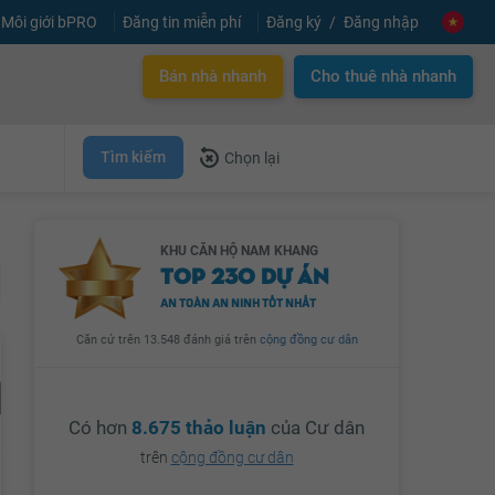
Môi giới bPRO
Đăng tin miễn phí
Đăng ký
Đăng nhập
Bán nhà nhanh
Cho thuê nhà nhanh
Tìm kiếm
Chọn lại
KHU CĂN HỘ NAM KHANG
TOP 230 DỰ ÁN
AN TOÀN AN NINH TỐT NHẤT
Căn cứ trên 13.548 đánh giá trên
cộng đồng cư dân
Có hơn
8.675 thảo luận
của Cư dân
trên
cộng đồng cư dân