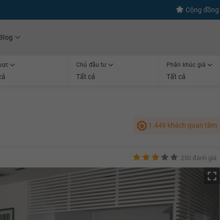
s
+600
Kết nối thành công
Cộng đồng 
Blog
vực
Chủ đầu tư
Phân khúc giá
cả
Tất cả
Tất cả
1.449 khách quan tâm
250 đánh giá