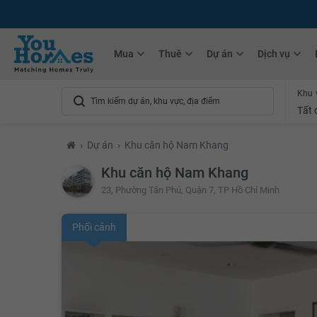
+75.000
Tin đăng mới hàng tháng
+10.000
Thành viên Youhomer
Mua
Thuê
Dự án
Dịch vụ
Khu 
Tất 
›
Dự án
›
Khu căn hộ Nam Khang
Khu căn hộ Nam Khang
23, Phường Tân Phú, Quận 7, TP Hồ Chí Minh
Phối cảnh