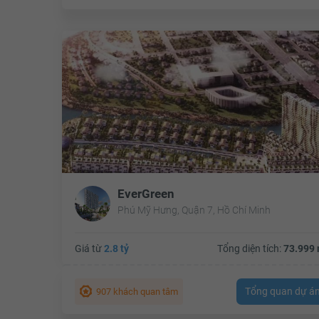
EverGreen
Phú Mỹ Hưng, Quận 7, Hồ Chí Minh
Giá từ
2.8 tỷ
Tổng diện tích:
73.999 
Tổng quan dự á
907 khách quan tâm