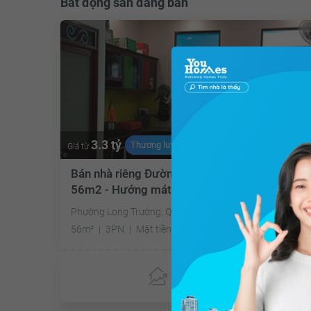
Bất động sản đang bán
3.3 tỷ
Thương lượng
Giá từ
Bán nhà riêng Đường Nguyễn Duy Trinh Quận 7
56m2 - Hướng mát
Phường Long Trường, Quận 7, Hồ Chí Minh
56m²
3PN
Mặt tiền 4m
Bắc
Chưa có
ưu đãi