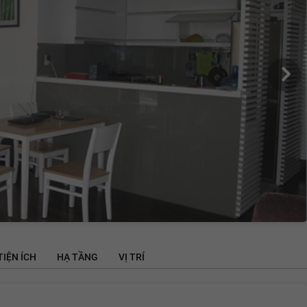
TIỆN ÍCH
HẠ TẦNG
VỊ TRÍ