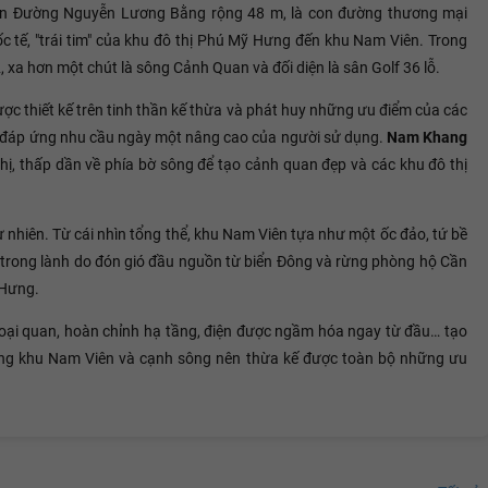
iền Đường Nguyễn Lương Bằng rộng 48 m, là con đường thương mại
c tế, "trái tim" của khu đô thị Phú Mỹ Hưng đến khu Nam Viên. Trong
, xa hơn một chút là sông Cảnh Quan và đối diện là sân Golf 36 lỗ.
ợc thiết kế trên tinh thần kế thừa và phát huy những ưu điểm của các
để đáp ứng nhu cầu ngày một nâng cao của người sử dụng.
Nam Khang
hị, thấp dần về phía bờ sông để tạo cảnh quan đẹp và các khu đô thị
 nhiên. Từ cái nhìn tổng thể, khu Nam Viên tựa như một ốc đảo, tứ bề
 trong lành do đón gió đầu nguồn từ biển Đông và rừng phòng hộ Cần
 Hưng.
goại quan, hoàn chỉnh hạ tầng, điện được ngầm hóa ngay từ đầu… tạo
ng khu Nam Viên và cạnh sông nên thừa kế được toàn bộ những ưu