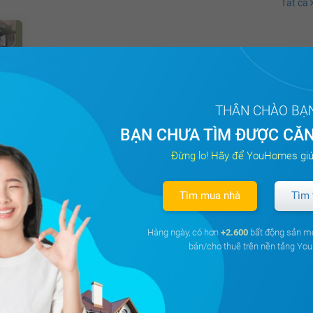
Tất cả
THÂN CHÀO BẠ
BẠN CHƯA TÌM ĐƯỢC CĂN
Đừng lo! Hãy để YouHomes giú
 -
Tìm mua nhà
Tìm 
Hàng ngày, có hơn
+2.600
bất động sản m
bán/cho thuê trên nền tảng Y