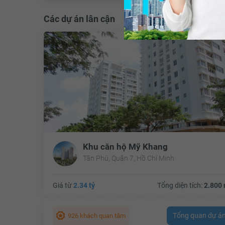
Các dự án lân cận
Khu căn hộ Mỹ Khang
Tân Phú, Quận 7, Hồ Chí Minh
Giá từ
2.34 tỷ
Tổng diện tích:
2.800 
Tổng quan dự á
926 khách quan tâm