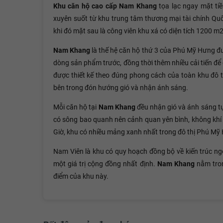
Khu căn hộ cao cấp Nam Khang
tọa lạc ngay mặt t
xuyên suốt từ khu trung tâm thương mại tài chính Quố
khi đó mặt sau là công viên khu xá có diện tích 1200 m2
Nam Khang
là thế hệ căn hộ thứ 3 của Phú Mỹ Hưng đư
dòng sản phẩm trước, đồng thời thêm nhiều cải tiến 
được thiết kế theo đúng phong cách của toàn khu đô t
bên trong đón hướng gió và nhận ánh sáng.
Mỗi căn hộ tại
Nam Khang
đều nhận gió và ánh sáng tự
có sông bao quanh nên cảnh quan yên bình, không khí
Giờ, khu có nhiều mảng xanh nhất trong đô thị Phú Mỹ
Nam Viên là khu có quy hoạch đồng bộ về kiến trúc n
một giá trị cộng đồng nhất định.
Nam Khang
nằm tro
điểm của khu này.