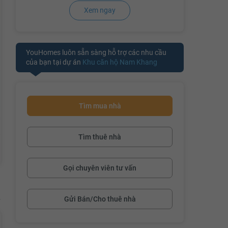
Xem ngay
YouHomes luôn sẵn sàng hỗ trợ các nhu cầu
của bạn tại dự án
Khu căn hộ Nam Khang
Tìm mua nhà
Tìm thuê nhà
Gọi chuyên viên tư vấn
Gửi Bán/Cho thuê nhà