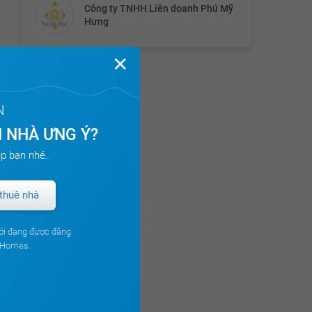
Công ty TNHH Liên doanh Phú Mỹ
Hưng
✕
N
 NHÀ ƯNG Ý?
p bạn nhé.
thuê nhà
ới đang được đăng
ouHomes.