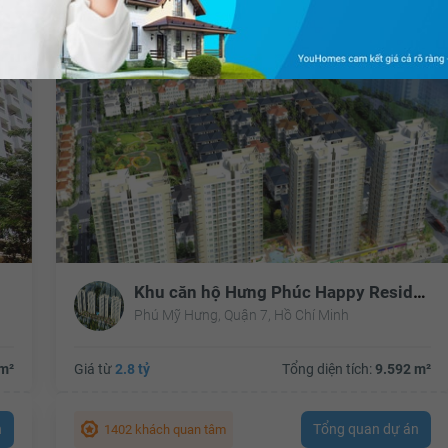
Tất cả
Khu căn hộ Hưng Phúc Happy Residence
Phú Mỹ Hưng, Quận 7, Hồ Chí Minh
m²
Giá từ
2.8 tỷ
Tổng diện tích:
9.592 m²
n
Tổng quan dự án
1402 khách quan tâm