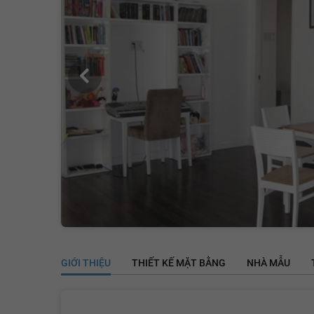
GIỚI THIỆU
THIẾT KẾ MẶT BẰNG
NHÀ MẪU