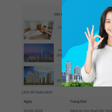
Căn hộ
Vinhomes Central Park
Vinhom
(Căn đang xem)
Vinhomes Central Park
Vinhom
(Đã giao dịch - 07/2026)
Khu căn hộ Tropic
Khu 
Garden
(Đã giao dịch - 05/2026)
LỊCH SỬ GIAO DỊCH
Ngày
Trạng thái
30/06/2020
Đăng tin cho thuê trên Yo