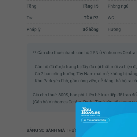
Tầng
Tầng 15
Phòng ngủ
Tòa
TÒA P2
WC
ng Hải Yến
Nguyễn Trang
Pháp lý
Sổ hồng
Hướng
i ngũ An Ninh VCP.----------
*Lời cảm ơn đến tổ bảo vệ Vinhom
a tôi có để quên balo trên
C1*-------------------------Ngày thứ 2 
 ngoài công viên lúc 22h30
mưa gió, nhận được cuộc gọi từ tổ
ì không thấy, tôi có...
là đã xác nhận được thông tin đề n
đồ...
** Cần cho thuê nhanh căn hộ 2PN ở Vinhomes Central 
Xem đầy đủ
Xem đ
- Căn hộ đã được trang bị đầy đủ nội thất mới và hiện đại
- Có 2 ban công hướng Tây Nam mát mẻ, không bị nắng 
- Khu Park yên tĩnh, gần công viên, dễ dàng thả bộ ra c
Giá cho thuê: 800$, bao phí. Liên hệ trực tiếp để trao đ
(Căn hộ Vinhomes Central Park - Thuê căn hộ chung cư
BẢNG SO SÁNH GIÁ THỰC