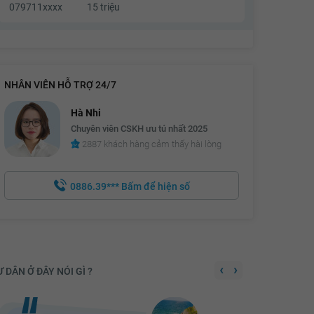
079711xxxx
15 triệu
NHÂN VIÊN HỖ TRỢ 24/7
Hà Nhi
Chuyên viên CSKH ưu tú nhất 2025
2887 khách hàng cảm thấy hài lòng
0886.39***
Bấm để hiện số
‹
›
 DÂN Ở ĐÂY NÓI GÌ ?