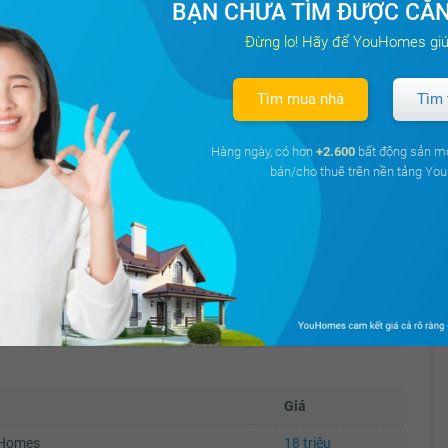
BẠN CHƯA TÌM ĐƯỢC CĂN
Hướng ban
Diện
Đừng lo! Hãy để YouHomes giú
Tòa
công
tích
Giá cho thuê
Tìm mua nhà
Tìm 
es Central Park
Tây Nam
90 m²
16 triệu
Hàng ngày, có hơn
+2.600
bất động sản m
bán/cho thuê trên nền tảng Y
es Central Park
Đông Nam
70 m²
36 triệu
căn hộ Tropic
Tây Bắc
88 m²
18 triệu
Garden
Giá
uHomes
18 triệu