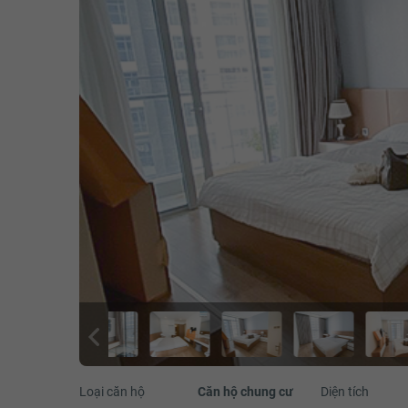
Loại căn hộ
Căn hộ chung cư
Diện tích