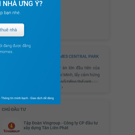
 NHÀ ƯNG Ý?
p bạn nhé.
thuê nhà
ới đang được đăng
ouHomes.
GIỚI THIỆU VỀ DỰ ÁN
VINHOMES CENTRAL PARK
Vinhomes Central Park
là dự án lớn đầu tiên của
Vingroup tại Thành phố Hồ Chí Minh, lấy cảm hứng
từ khu Central Park New York nổi tiếng thế giới.
Xem thêm
Vinhomes Central Park ở
CHỦ ĐẦU TƯ
đâu?
Tập Đoàn Vingroup - Công ty CP đầu tư
xây dựng Tân Liên Phát
Sở hữu mặt tiền trải dài hơn 1km bên bờ sông Sài