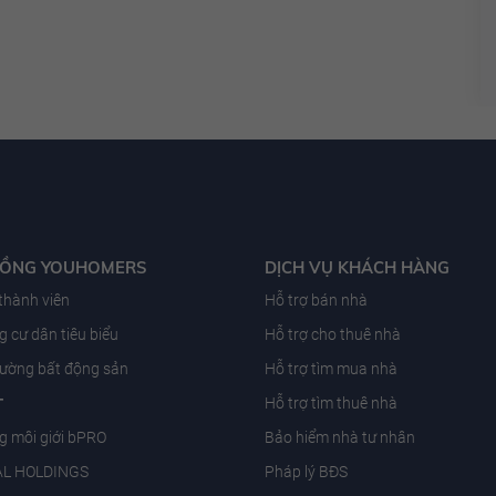
ĐỒNG YOUHOMERS
DỊCH VỤ KHÁCH HÀNG
 thành viên
Hỗ trợ bán nhà
 cư dân tiêu biểu
Hỗ trợ cho thuê nhà
trường bất động sản
Hỗ trợ tìm mua nhà
T
Hỗ trợ tìm thuê nhà
g môi giới bPRO
Bảo hiểm nhà tư nhân
AL HOLDINGS
Pháp lý BĐS