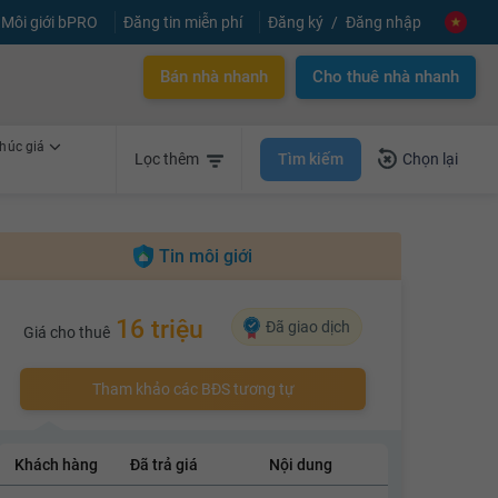
Môi giới bPRO
Đăng tin miễn phí
Đăng ký
Đăng nhập
Bán nhà nhanh
Cho thuê nhà nhanh
húc giá
Tìm kiếm
Lọc thêm
Chọn lại
Tin môi giới
16 triệu
Đã giao dịch
Giá cho thuê
Tham khảo các BĐS tương tự
Khách hàng
Đã trả giá
Nội dung