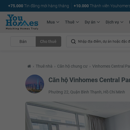
+75.000
Tin đăng mới hàng tháng
+10.000
Thành viên Youhomer
Mua
Thuê
Dự án
Dịch vụ
Bán
Cho thuê
›
Thuê nhà
›
Căn hộ chung cư
›
Vinhomes Central Pa
Căn hộ Vinhomes Central Pa
Phường 22, Quận Bình Thạnh, Hồ Chí Minh