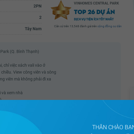
VINHOMES CENTRAL PARK
2PN
TOP 26 DỰ ÁN
2
Hồng Nguyễn
DỊCH VỤ TIỆN ÍCH TỐT NHẤT
Căn cứ trên 13,548 đánh giá trên
cộng đồng cư dân
Tây Nam
e tòa
*Người tốt - Việc tốt*---------------------Tối
đầu tuần
qua mình có làm rơi chiếc ví ở công viên
 bảo vệ
vinhomes central park nhưng may nhờ có
ghị tìm
sự giúp đỡ kịp thời của anh bảo vệ vòng
ngoài Phạm Văn...
Park (Q. Bình Thạnh)
ầy đủ
Xem đầy đủ
, chỉ việc xách vali vào ở
chiều. View công viên và sông
ông viên mà không phải đi xa
ổi và xem nhà
)
THÂN CHÀO BẠ