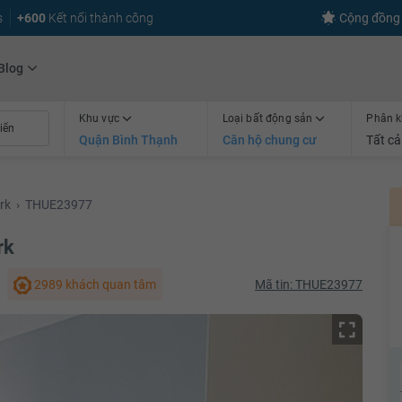
s
+600
Kết nối thành công
Cộng đồng 
Blog
Khu vực
Loại bất động sản
Phân k
Quận Bình Thạnh
Căn hộ chung cư
Tất cả
rk
›
THUE23977
rk
2989 khách quan tâm
Mã tin: THUE23977