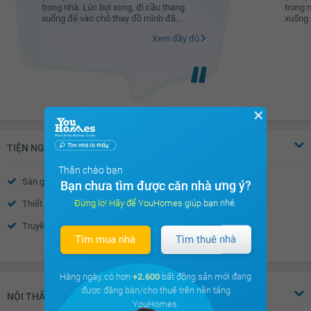
trong nhà. Lúc bơi xong, đi cầu thang
trong 
xuống để vào chỗ thay đồ mình đã...
xuống 
Xem đầy đủ
✕
TIỆN NGHI
Thân chào bạn
Sàn gỗ
Điều hòa
Bạn chưa tìm được căn nhà ưng ý?
Đừng lo! Hãy để YouHomes giúp bạn nhé.
Thiết bị báo cháy
Wifi
Truyền hình Cáp
Nước nóng
Tìm mua nhà
Tìm thuê nhà
Xem thêm
Trần thạch cao
Tường sơn bả
Khóa cửa vân tay- mã số
Chuông hình
Hàng ngày, có hơn
+2.600
bất động sản mới đang
được đăng bán/cho thuê trên nền tảng
Điều hòa trung tâm
Cửa sổ an toàn
NỘI THẤT
YouHomes.