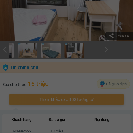
Chia sẻ
Tin chính chủ
15 triệu
Đã giao dịch
Giá cho thuê
Tham khảo các BĐS tương tự
Khách hàng
Đã trả giá
Nội dung
094986xxxx
13 triệu