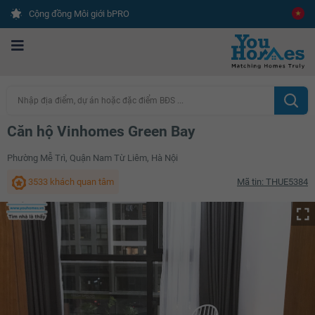
Cộng đồng Môi giới bPRO
Nhập địa điểm, dự án hoặc đặc điểm BĐS ...
Căn hộ Vinhomes Green Bay
Phường Mễ Trì, Quận Nam Từ Liêm, Hà Nội
3533 khách quan tâm
Mã tin: THUE5384