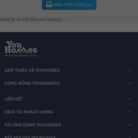
Vincom. Qua hơn 14 năm hoạt động, đến thời điểm hiện tại công ty đã trở
Nhận thêm thông tin
thành một trong những tập đoàn đa kinh tế hàng đầu Việt Nam.
Đang tải các bất động sản tương tự....
GIỚI THIỆU VỀ YOUHOMES
CỘNG ĐỒNG YOUHOMERS
LIÊN KẾT
DỊCH VỤ KHÁCH HÀNG
TẢI ỨNG DỤNG YOUHOMES
KẾT NỐI VỚI YOUHOMES