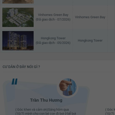
Vinhomes Green Bay
Vinhomes Green Bay
(Đã giao dịch - 07/2026)
Hongkong Tower
Hongkong Tower
(Đã giao dịch - 05/2026)
CƯ DÂN Ở ĐÂY NÓI GÌ ?
Trần Thu Hương
( Góc khen và cảm ơn)Sáng hôm qua
( Góc 
(10/7) mình cho con bé con đi bơi ở bể bơi
(10/7)