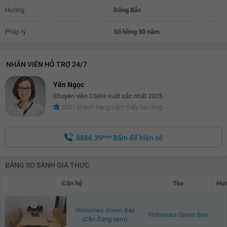
Hướng
Đông Bắc
Pháp lý
Sổ hồng 50 năm
NHÂN VIÊN HỖ TRỢ 24/7
Yến Ngọc
Chuyên viên CSKH xuất sắc nhất 2025
3051 khách hàng cảm thấy hài lòng
0886.39***
Bấm để hiện số
BẢNG SO SÁNH GIÁ THỰC
Căn hộ
Tòa
Hướ
Vinhomes Green Bay
Vinhomes Green Bay
(Căn đang xem)