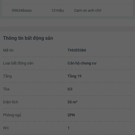
096348xxxx
13 triệu
Cam on anh chi!
Thông tin bất động sản
Mã tin
THUE5384
Loại bất động sản
Căn hộ chung cư
Tầng
Tầng 19
Tòa
G3
Diện tích
55 m²
Phòng ngủ
2PN
WC
1