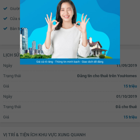
Cửa khung nhôm kính
Cửa tự động
Giường
Tủ đầu giường
Chuông điện
Bồn hoa cây cảnh
Cửa sổ
Tủ quần áo
Gỗ ốp trần
Gỗ ốp chân tường
Bàn trang điểm
Bàn làm việc
Cửa gỗ tự nhiên
Cửa gỗ công nghiệp
Xem thêm
Bàn học
Tủ âm tường
Vòi nước thông minh
Rèm thông minh
Bếp từ âm
Bếp từ dương
Rèm gỗ
Rèm inox
LỊCH SỬ GIAO DỊCH
Bếp hồng ngoại âm
Bếp hồng ngoại dương
Ngày
11/09/2019
Tủ lạnh
Lò nướng
Trạng thái
Đăng tin cho thuê trên YouHomes
Tủ bếp
Máy rửa bát
Giá
15 triệu
Bồn rửa bát đơn
Bồn rửa bát đôi
Ngày
01/10/2019
Bàn ăn
Bàn sơ chế thức ăn
Trạng thái
Đã cho thuê
Máy hút mùi
Bồn tắm
Giá
15 triệu
Vách kính nhà tắm
Vòi hoa sen
Toilet
Quạt thông gió
VỊ TRÍ & TIỆN ÍCH KHU VỰC XUNG QUANH
Bồn rửa mặt
Lò sưởi