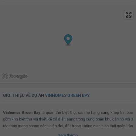
Tủ đựng sách
Kệ trang trí
Rèm
Kệ để đồ
Máy hút bụi
TV
Bộ sofa
Bàn uống nước
Thiết bị âm thanh
Đèn chùm
Bàn thờ/tủ thờ
Tủ giầy
Đèn ốp trần phòng khách
Giàn phơi thông minh
Máy giặt
Kho chứa đồ
Đèn ốp trần nhà tắm
Chắn ban công
GIỚI THIỆU VỀ DỰ ÁN
VINHOMES GREEN BAY
Lưới an toàn
Cửa nhôm kính
Đèn ốp trần ban công
Vinhomes Green Bay
là quần thể biệt thự, căn hộ hạng sang khép kín bao
gồm khu biệt thự với thiết kế cổ điển sang trọng cùng phân khu căn hộ với 3
tòa tháp mang phong cách hiện đại, đặt trong không gian sinh thái ngập tràn
và được phát triển cùng hệ thống tiện ích đẳng cấp, dịch vụ tiêu chuẩn 5
Xem thêm