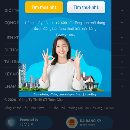
Tìm mua nhà
Tìm thuê nhà
GIỚI THIỆU VỀ YOUHOMES
CỘNG ĐỒNG YOUHOMERS
Hàng ngày, có hơn
+2.600
bất động sản mới đang
được đăng bán/cho thuê trên nền tảng
YouHomes.
LIÊN KẾT
DỊCH VỤ KHÁCH HÀNG
TẢI ỨNG DỤNG YOUHOMES
KẾT NỐI VỚI YOUHOMES
CHĂM SÓC KHÁCH HÀNG
© 2026 - Công Ty TNHH CT Toàn Cầu
Tầng 12 toà Hồ Gươm Plaza, 102 Trần Phú, Phường Mộ Lao, Hà Đông, Hà Nội