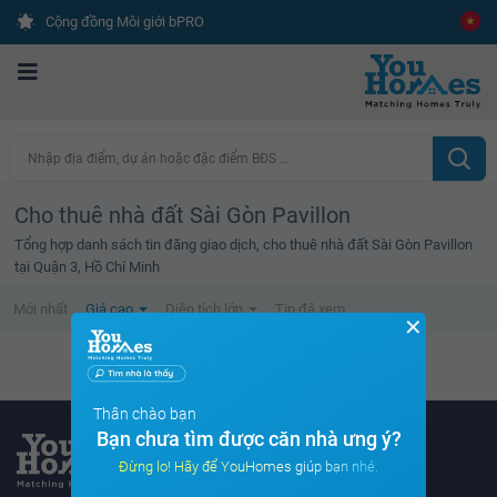
Cộng đồng Môi giới bPRO
Nhập địa điểm, dự án hoặc đặc điểm BĐS ...
Cho thuê nhà đất Sài Gòn Pavillon
Tổng hợp danh sách tin đăng giao dịch, cho thuê nhà đất Sài Gòn Pavillon
tại Quận 3, Hồ Chí Minh
Mới nhất
Giá cao
Diện tích lớn
Tin đã xem
✕
Không tìm thấy tin bất động sản nào
Thân chào bạn
Bạn chưa tìm được căn nhà ưng ý?
Đừng lo! Hãy để YouHomes giúp bạn nhé.