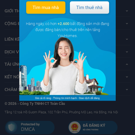
Tìm mua nhà
Tìm thuê nhà
GIỚI THIỆU VỀ YOUHOMES
CỘNG ĐỒNG YOUHOMERS
Hàng ngày, có hơn
+2.600
bất động sản mới đang
được đăng bán/cho thuê trên nền tảng
YouHomes.
LIÊN KẾT
DỊCH VỤ KHÁCH HÀNG
TẢI ỨNG DỤNG YOUHOMES
KẾT NỐI VỚI YOUHOMES
CHĂM SÓC KHÁCH HÀNG
© 2026 - Công Ty TNHH CT Toàn Cầu
Tầng 12 toà Hồ Gươm Plaza, 102 Trần Phú, Phường Mộ Lao, Hà Đông, Hà Nội