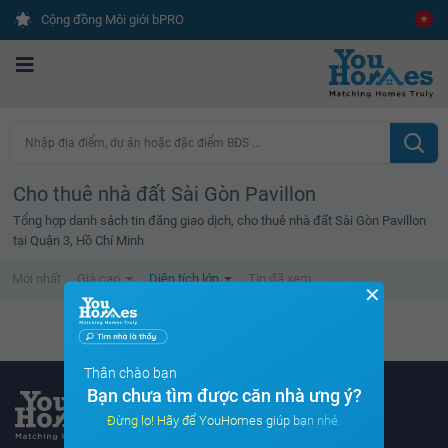
Cộng đồng Môi giới bPRO
Nhập địa điểm, dự án hoặc đặc điểm BĐS ...
Cho thuê nhà đất Sài Gòn Pavillon
Tổng hợp danh sách tin đăng giao dịch, cho thuê nhà đất Sài Gòn Pavillon
tại Quận 3, Hồ Chí Minh
Mới nhất
Giá cao
Diện tích lớn
Tin đã xem
✕
Không tìm thấy tin bất động sản nào
Thân chào bạn
Bạn chưa tìm được căn nhà ưng ý?
Đừng lo! Hãy để YouHomes giúp bạn nhé.