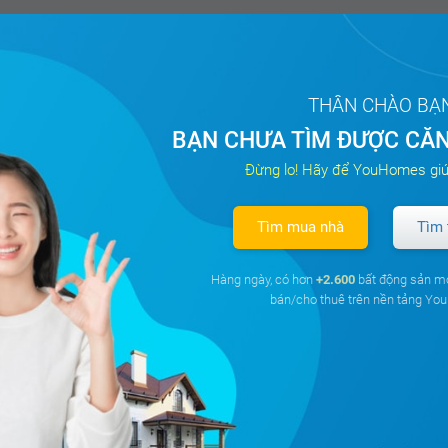
THÂN CHÀO BẠ
BẠN CHƯA TÌM ĐƯỢC CĂN
Đừng lo! Hãy để YouHomes giú
Tìm mua nhà
Tìm 
Hàng ngày, có hơn
+2.600
bất động sản m
bán/cho thuê trên nền tảng Y