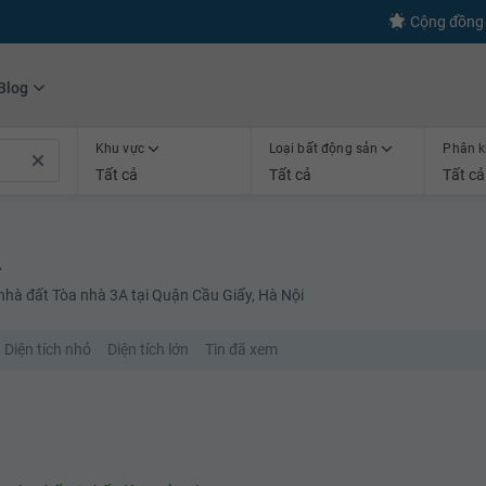
s
+600
Kết nối thành công
Cộng đồng 
Blog
Khu vực
Loại bất động sản
Phân k
Tất cả
Tất cả
Tất cả
A
nhà đất Tòa nhà 3A tại Quận Cầu Giấy, Hà Nội
Diện tích nhỏ
Diện tích lớn
Tin đã xem