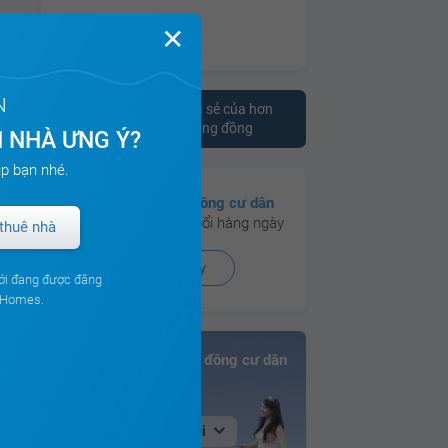
✕
N
Tham khảo ý kiến chia sẻ của hơn
10.000 cư dân trên cộng đồng
 NHÀ ƯNG Ý?
p bạn nhé.
Có hơn
130 cộng đồng cư dân
đang hoạt động sôi nổi hàng ngày
thuê nhà
Xem ngay
ới đang được đăng
ouHomes.
Bảng xếp hạng Cộng đồng cư dân
Tại Hà Nội