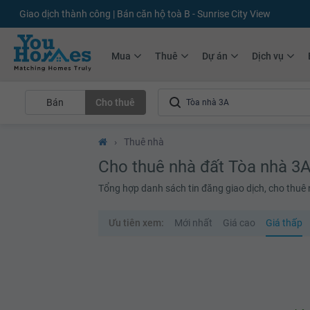
+75.000
Tin đăng mới hàng tháng
+10.000
Thành viên Youhomer
Mua
Thuê
Dự án
Dịch vụ
Bán
Cho thuê
›
Thuê nhà
Cho thuê nhà đất Tòa nhà 3
Tổng hợp danh sách tin đăng giao dịch, cho thuê 
Ưu tiên xem:
Mới nhất
Giá cao
Giá thấp