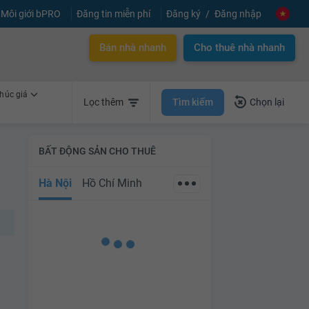
Môi giới bPRO
Đăng tin miễn phí
Đăng ký
Đăng nhập
Bán nhà nhanh
Cho thuê nhà nhanh
húc giá
Tìm kiếm
Lọc thêm
Chọn lại
BẤT ĐỘNG SẢN CHO THUÊ
Hà Nội
Hồ Chí Minh