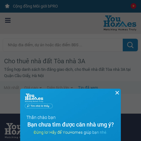
Cộng đồng Môi giới bPRO
Nhập địa điểm, dự án hoặc đặc điểm BĐS ...
Cho thuê nhà đất Tòa nhà 3A
Tổng hợp danh sách tin đăng giao dịch, cho thuê nhà đất Tòa nhà 3A tại
Quận Cầu Giấy, Hà Nội
Mới nhất
Giá cao
Diện tích lớn
Tin đã xem
✕
Danh sách tin đã xem trống
Thân chào bạn
Bạn chưa tìm được căn nhà ưng ý?
Đừng lo! Hãy để YouHomes giúp bạn nhé.