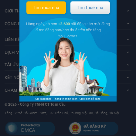
Tìm mua nhà
Tìm thuê nhà
GIỚI THIỆU VỀ YOUHOMES
CỘNG ĐỒNG YOUHOMERS
Hàng ngày, có hơn
+2.600
bất động sản mới đang
được đăng bán/cho thuê trên nền tảng
YouHomes.
LIÊN KẾT
DỊCH VỤ KHÁCH HÀNG
TẢI ỨNG DỤNG YOUHOMES
KẾT NỐI VỚI YOUHOMES
CHĂM SÓC KHÁCH HÀNG
© 2026 - Công Ty TNHH CT Toàn Cầu
Tầng 12 toà Hồ Gươm Plaza, 102 Trần Phú, Phường Mộ Lao, Hà Đông, Hà Nội