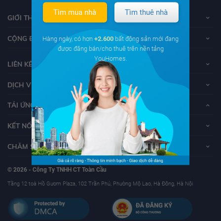
Tìm mua nhà
Tìm thuê nhà
GIỚI THIỆU VỀ YOUHOMES
CỘNG ĐỒNG YOUHOMERS
Hàng ngày, có hơn
+2.600
bất động sản mới đang
được đăng bán/cho thuê trên nền tảng
YouHomes.
LIÊN KẾT
DỊCH VỤ KHÁCH HÀNG
TẢI ỨNG DỤNG YOUHOMES
KẾT NỐI VỚI YOUHOMES
CHĂM SÓC KHÁCH HÀNG
© 2026 - Công Ty TNHH CT Toàn Cầu
Tầng 12 toà Hồ Gươm Plaza, 102 Trần Phú, Phường Mộ Lao, Hà Đông, Hà Nội