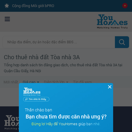
Cộng đồng Môi giới bPRO
Nhập địa điểm, dự án hoặc đặc điểm BĐS ...
Cho thuê nhà đất Tòa nhà 3A
Tổng hợp danh sách tin đăng giao dịch, cho thuê nhà đất Tòa nhà 3A tại
Quận Cầu Giấy, Hà Nội
Mới nhất
Giá cao
Diện tích lớn
Tin đã xem
✕
Không tìm thấy tin bất động sản nào
Thân chào bạn
Bạn chưa tìm được căn nhà ưng ý?
Đừng lo! Hãy để YouHomes giúp bạn nhé.