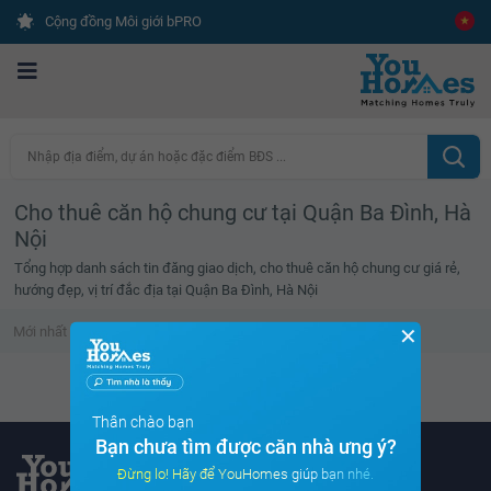
Cộng đồng Môi giới bPRO
Nhập địa điểm, dự án hoặc đặc điểm BĐS ...
Cho thuê căn hộ chung cư tại Quận Ba Đình, Hà
Nội
Tổng hợp danh sách tin đăng giao dịch, cho thuê căn hộ chung cư giá rẻ,
hướng đẹp, vị trí đắc địa tại Quận Ba Đình, Hà Nội
✕
Mới nhất
Giá cao
Diện tích lớn
Tin đã xem
Danh sách tin đã xem trống
Thân chào bạn
Bạn chưa tìm được căn nhà ưng ý?
Đừng lo! Hãy để YouHomes giúp bạn nhé.