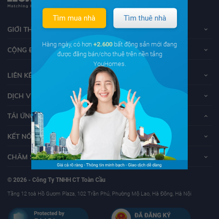
Tìm mua nhà
Tìm thuê nhà
GIỚI THIỆU VỀ YOUHOMES
Hàng ngày, có hơn
+2.600
bất động sản mới đang
CỘNG ĐỒNG YOUHOMERS
được đăng bán/cho thuê trên nền tảng
YouHomes.
LIÊN KẾT
DỊCH VỤ KHÁCH HÀNG
TẢI ỨNG DỤNG YOUHOMES
KẾT NỐI VỚI YOUHOMES
CHĂM SÓC KHÁCH HÀNG
© 2026 - Công Ty TNHH CT Toàn Cầu
Tầng 12 toà Hồ Gươm Plaza, 102 Trần Phú, Phường Mộ Lao, Hà Đông, Hà Nội