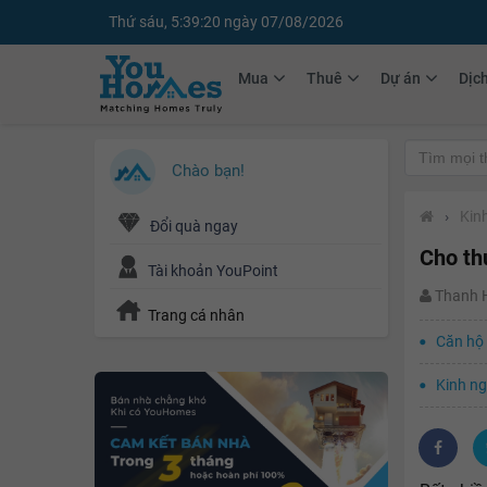
Thứ sáu, 5:39:21 ngày 07/08/2026
Mua
Thuê
Dự án
Dịc
Chào bạn!
›
Kin
Đổi quà ngay
Cho th
Tài khoản YouPoint
Thanh
Trang cá nhân
Căn hộ 
Kinh ng