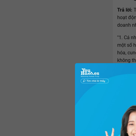
Trả lời:
T
hoạt độn
doanh n
"1. Cá n
một số h
hóa, cun
không th
đăng ký 
Thương m
mại sau 
a) Buôn 
địa điểm
b) Buôn 
cố định 
nhận sác