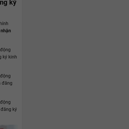
ăng ký
hính
g nhận
t động
 ký kinh
t động
n đăng
t động
 đăng ký