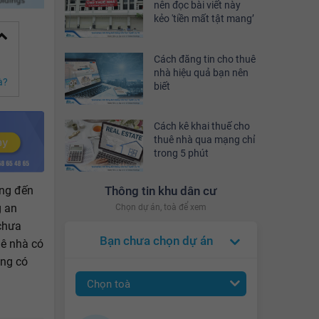
nên đọc bài viết này
kẻo 'tiền mất tật mang’
Cách đăng tin cho thuê
nhà hiệu quả bạn nên
à?
biết
Cách kê khai thuế cho
thuê nhà qua mạng chỉ
trong 5 phút
ụng đến
Thông tin khu dân cư
g an
Chọn dự án, toà để xem
 chưa
Bạn chưa chọn dự án
uê nhà có
ồng có
Chọn toà