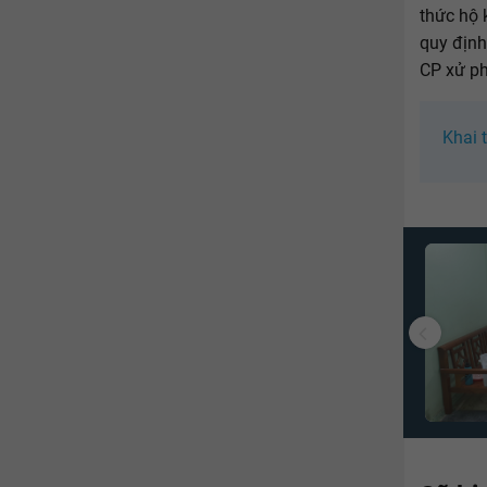
thức hộ 
quy định
CP xử ph
Khai 