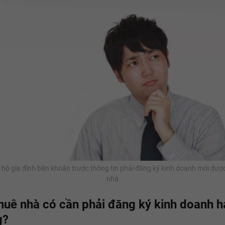
 hộ gia đình băn khoăn trước thông tin phải đăng ký kinh doanh mới đượ
nhà
huê nhà có cần phải đăng ký kinh doanh h
g?