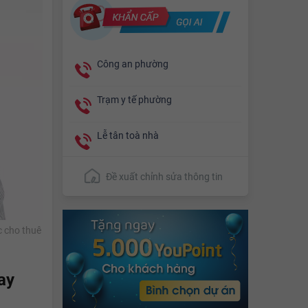
Công an phường
Trạm y tế phường
Lễ tân toà nhà
Đề xuất chỉnh sửa thông tin
c cho thuê
ay