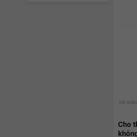
Rất nhiều
Cho t
khôn