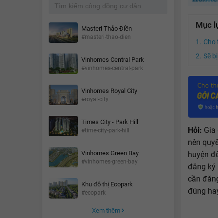
Mục l
Masteri Thảo Điền
#masteri-thao-dien
Cho 
Sẽ b
Vinhomes Central Park
#vinhomes-central-park
Vinhomes Royal City
#royal-city
Times City - Park Hill
Hỏi:
Gia
#time-city-park-hill
nên quyế
Vinhomes Green Bay
huyện đế
#vinhomes-green-bay
đăng ký 
cần đăng
Khu đô thị Ecopark
đúng hay
#ecopark
Xem thêm