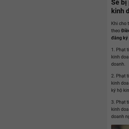
Sẽ bị
kinh 
Khi cho 
theo
Điề
đăng ký
1. Phạt 
kinh doa
doanh.
2. Phạt 
kinh doa
ký hộ ki
3. Phạt 
kinh doa
doanh ng