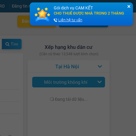
PRO
Đăng tin miễn phí
Đăng ký
Đăng nhập
✕
Gói dịch vụ CAM KẾT
CHO THUÊ ĐƯỢC NHÀ TRONG 2 THÁNG
Liên hệ tư vấn
Bán nhà nhanh
Cho thuê nhà nhanh
Tìm
Xếp hạng khu dân cư
(Căn cứ theo 13,548 lượt bình chọn)
Hà Nội
Môi trường không khí
Đang tải dữ liệu...