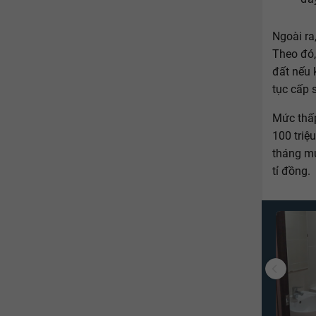
Ngoài ra
Theo đó,
đất nếu 
tục cấp 
Mức thấp
100 triệ
tháng mứ
tỉ đồng.