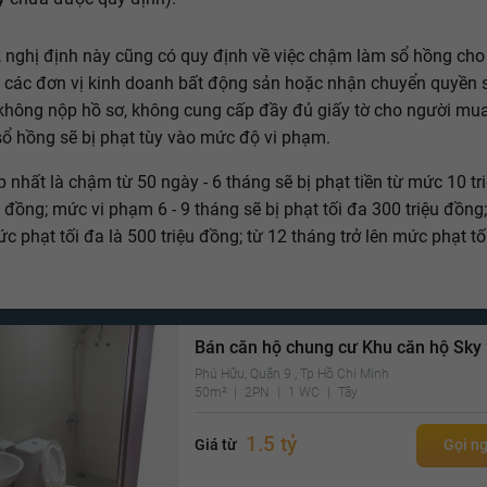
, nghị định này cũng có quy định về việc chậm làm sổ hồng cho
 các đơn vị kinh doanh bất động sản hoặc nhận chuyển quyền 
không nộp hồ sơ, không cung cấp đầy đủ giấy tờ cho người mu
sổ hồng sẽ bị phạt tùy vào mức độ vi phạm.
 nhất là chậm từ 50 ngày - 6 tháng sẽ bị phạt tiền từ mức 10 tr
u đồng; mức vi phạm 6 - 9 tháng sẽ bị phạt tối đa 300 triệu đồng; 
c phạt tối đa là 500 triệu đồng; từ 12 tháng trở lên mức phạt tố
Bán căn hộ chung cư Khu căn hộ Sky
Phú Hữu, Quận 9 , Tp Hồ Chí Minh
50m²
2PN
1 WC
Tây
1.5 tỷ
Giá từ
Gọi n