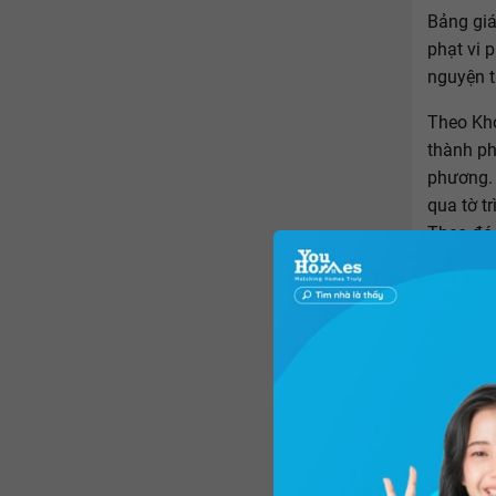
Bảng giá
phạt vi 
nguyện t
Theo Kho
thành ph
phương. 
qua tờ t
Theo đó,
Đầu thán
TP.HCM h
2020 - 2
với hiện
giá đất.
có bổ su
đồng/m
Vi phạ