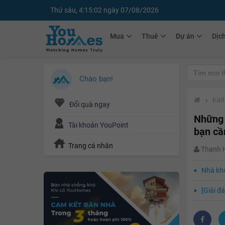
Thứ sáu, 4:15:03 ngày 07/08/2026
Mua
Thuê
Dự án
Dịc
Chào bạn!
›
Kin
Đổi quà ngay
Những 
Tài khoản YouPoint
bạn cầ
Trang cá nhân
Thanh
Nhà khó
[Giải đ