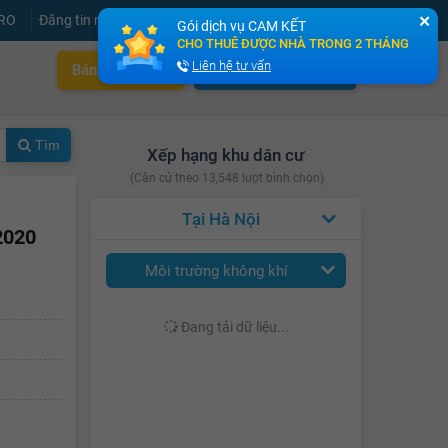
PRO
Đăng tin miễn phí
Đăng ký
Đăng nhập
✕
Gói dịch vụ CAM KẾT
CHO THUÊ ĐƯỢC NHÀ TRONG 2 THÁNG
Liên hệ tư vấn
Bán nhà nhanh
Cho thuê nhà nhanh
Tìm
Xếp hạng khu dân cư
(Căn cứ theo 13,548 lượt bình chọn)
Hà Nội
2020
Môi trường không khí
Đang tải dữ liệu...