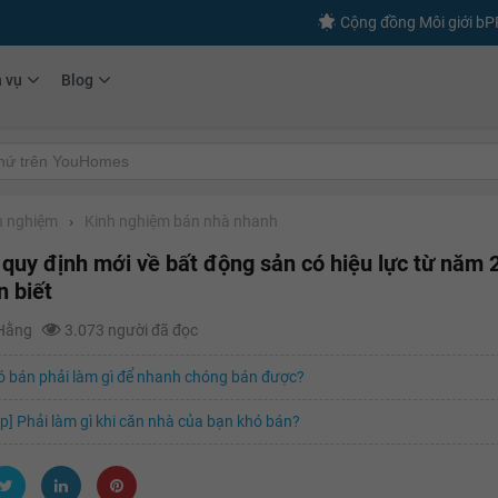
Cộng đồng Môi giới b
h vụ
Blog
h nghiệm
›
Kinh nghiệm bán nhà nhanh
quy định mới về bất động sản có hiệu lực từ năm 
n biết
 Hằng
3.073 người đã đọc
 bán phải làm gì để nhanh chóng bán được?
áp] Phải làm gì khi căn nhà của bạn khó bán?