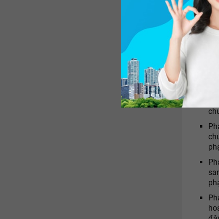
Nghị địn
lĩnh vực
đối với 
Phạ
ch
lần
Phạ
chu
Phạ
ch
phạ
Phạ
sa
phạ
Phạ
ho
đâ