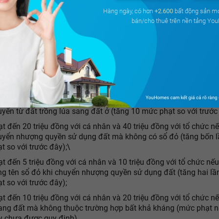
Hàng ngày, có hơn
+2.600
bất động sản m
h 91/2019/NĐ-CP của Chính phủ về xử phạt vi phạm hành chín
bán/cho thuê trên nền tảng Yo
 đất đai có hiệu lực từ ngày 05/01/2020. Nghị định này tăng m
các hành vi vi phạm trong lĩnh vực này, điển hình như:
t đến 500 triệu đồng với cá nhân và 1 tỉ đồng với tổ chức nếu l
iếm đất chưa sử dụng, đất nông nghiệp, đất phi nông nghiệp (t
 so với mức phạt trước đây);
t đến 500 triệu đồng với cá nhân và 1 tỉ đồng với tổ chức nếu t
yển từ đất trồng lúa sang đất ở (tăng 10 mức phạt so với trước
t đến 20 triệu đồng với cá nhân và 40 triệu đồng với tổ chức n
uyển nhượng quyền sử dụng đất mà không có sổ đỏ (tăng bốn 
t so với trước đây);\
t đến 5 triệu đồng với cá nhân và 10 triệu đồng với tổ chức nế
ng tên sổ đỏ khi chuyển nhượng quyền sử dụng đất (tăng hai l
t so với trước đây);
t đến 10 triệu đồng với cá nhân và 20 triệu đồng với tổ chức n
ang đất mà không thuộc trường hợp bất khả kháng (mức phạt n
y chưa được quy định).