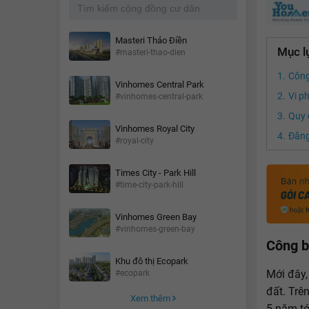
Masteri Thảo Điền
Mục l
#masteri-thao-dien
Công
Vinhomes Central Park
Vi p
#vinhomes-central-park
Quy 
Vinhomes Royal City
Đăng
#royal-city
Times City - Park Hill
#time-city-park-hill
Vinhomes Green Bay
#vinhomes-green-bay
Công b
Khu đô thị Ecopark
Mới đây,
#ecopark
đất. Trê
Xem thêm
5 năm tớ