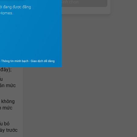
Bình chọn
ới đang được đăng
h trong
uHomes.
ức phạt
ấn,
ăng 100
ự ý
 đây);
ếu
lần mức
u không
ần mức
ếu bỏ
ày trước