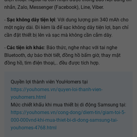
nhắn, Zalo, Messenger (Facebook), Line, Viber.
-
Sạc không dây tiện lợi
: Với dung lượng pin 340 mAh cho
một ngày dài. Đi kèm là đế sạc không dây tiện lợi, bạn chỉ
cần đặt thiết bị lên và sạc mà không cần cắm dây.
-
Các tiện ích khác
: Báo thức, nghe nhạc với tai nghe
Bluetooth, dự báo thời tiết, đồng hồ bấm giờ, thay mặt
đồng hồ, tìm điện thoại,.. đều được tích hợp.
Quyền lợi thành viên YouHomers tại
https://youhomes.vn/quyen-loi-thanh-vien-
youhomers.html
Mức chiết khấu khi mua thiết bị di động Samsung tại:
https://youhomes.vn/cong-dong/diem-tin/giam-toi-5-
000-000vnd-khi-mua-thiet-bi-di-dong-samsung-tai-
youhomes-4768.html