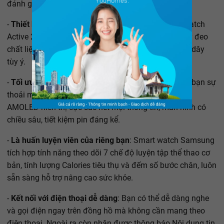
YouHomes.
đánh giá bởi các lý do sau đây:
-
Thiết kế gọn gàng, sang trọng:
Mặt kính Galaxy Watch
Active 2 tròn viền cong sang trọng, tôn dáng tay. Dây đeo
chất liệu Sillicon mềm mại, tiện lợi để bạn thay màu dây
tùy ý.
-
Tối ưu hóa hiển thị
: Màn hình 1.4 inch rộng rãi cho bạn sự
thoải mái khi xem giờ. Công nghệ màn hình SUPER
AMOLED hiển thị cực sắc nét mọi thông tin, màn hình có
chiều sâu, tiết kiệm pin đáng kể.
-
Là huấn luyện viên của riêng bạn
: Smart watch Samsung
tích hợp tính năng theo dõi 7 chế độ luyện tập thể thao cơ
bản, tính lượng Calories tiêu thụ và đếm số bước chân, luôn
sẵn sàng hỗ trợ nâng cao sức khỏe.
-
Kết nối với điện thoại dễ dàng
: Bạn có thể dễ dàng nghe
và gọi điện ngay trên đồng hồ mà không cần mang theo
điện thoại. Ngoài ra còn nhận được thông báo Nội dung tin