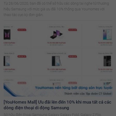
Từ 28/06/2020, bạn đã có thể sở hữu các dòng tai nghe từ thương
hiệu Samsung với mức giá ưu đãi 10% thông qua YouHomes với
thao tác cực kỳ đơn giản.
[YouHomes Mall] Ưu đãi lên đến 10% khi mua tất cả các
dòng điện thoại di động Samsung
Sở hữu điện thoại Samsung Galaxy Galaxy Fold, Galaxy Z Flip,