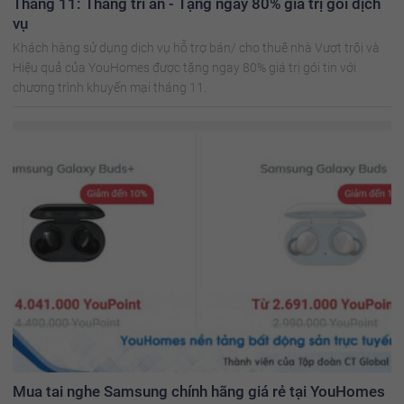
Tháng 11: Tháng tri ân - Tặng ngay 80% giá trị gói dịch
vụ
Khách hàng sử dụng dịch vụ hỗ trợ bán/ cho thuê nhà Vượt trội và
Hiệu quả của YouHomes được tặng ngay 80% giá trị gói tin với
chương trình khuyến mại tháng 11.
Mua tai nghe Samsung chính hãng giá rẻ tại YouHomes