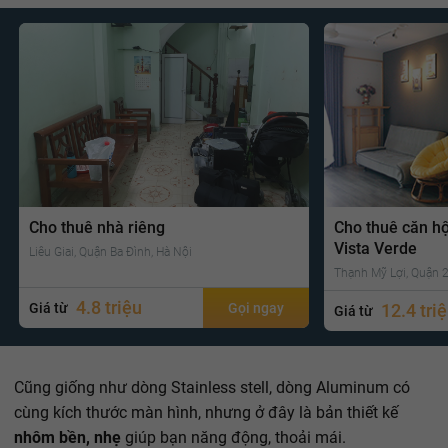
Cho thuê nhà riêng
Cho thuê căn h
Vista Verde
Liễu Giai, Quận Ba Đình, Hà Nội
Thạnh Mỹ Lợi, Quận 2
4.8 triệu
Giá từ
Gọi ngay
12.4 tri
Giá từ
Cũng giống như dòng Stainless stell, dòng Aluminum có
cùng kích thước màn hình, nhưng ở đây là bản thiết kế
nhôm bền, nhẹ
giúp bạn năng động, thoải mái.