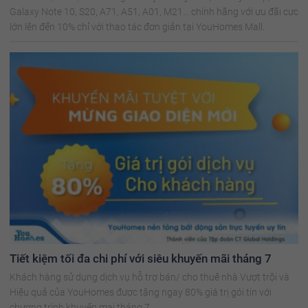
Galaxy Note 10, S20, A71, A51, A01, M21… chính hãng với ưu đãi cực
lớn lên đến 10% chỉ với thao tác đơn giản tại YouHomes Mall.
Tiết kiệm tối đa chi phí với siêu khuyến mãi tháng 7
Khách hàng sử dụng dịch vụ hỗ trợ bán/ cho thuê nhà Vượt trội và
Hiệu quả của YouHomes được tặng ngay 80% giá trị gói tin với
chương trình khuyến mại tháng 7.