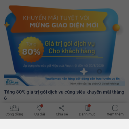
Tặng 80% giá trị gói dịch vụ cùng siêu khuyến mãi tháng
6
Đăng tin bán, cho thuê, tìm mua, tìm thuê bất động sản hiệu quả lại
siêu tiết kiệm cùng ưu đãi tặng 80% giá trị gói dịch vụ của
Cộng đồng
Ưu đãi
Chia sẻ
Danh mục
Xem thêm
YouHomes. Ưu đãi áp dụng cho tất cả các gói dịch vụ đến hết
30/06/2020.