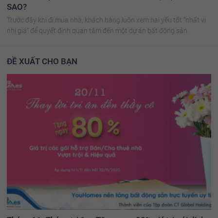
SAO?
Trước đây khi đi mua nhà, khách hàng luôn xem hai yếu tốt “nhất vị
nhị giá” để quyết định quan tâm đến một dự án bất động sản.
ĐỀ XUẤT CHO BẠN