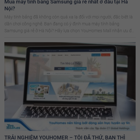
Mua máy tính bảng Samsung giá rẻ nhất ở đâu tại Hà
Nội?
Máy tính bảng đã không còn quá xa lạ đối với mọi người, đặc biệt là
dân chơi công nghệ. Bạn đang có ý định mua máy tính bảng
Samsung giá rẻ ở Hà Nội? Hãy lựa chọn YouHomes Mall nhận ưu đãi
siêu khủng!
TRẢI NGHIỆM YOUHOMER – TÔI ĐÃ THỬ, BẠN THÌ