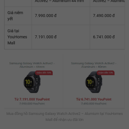
Active2 – Aluminum 44 mm
Active2 – Aluminu
Giá niêm
7.990.000 đ
7.490.000 đ
yết
Giá tại
YouHomes
7.191.000 đ
6.741.000 đ
Mall
Mua đồng hồ Samsung Galaxy Watch Active2 – Alumium tại YouHomes
Mall để nhận ưu đãi lớn