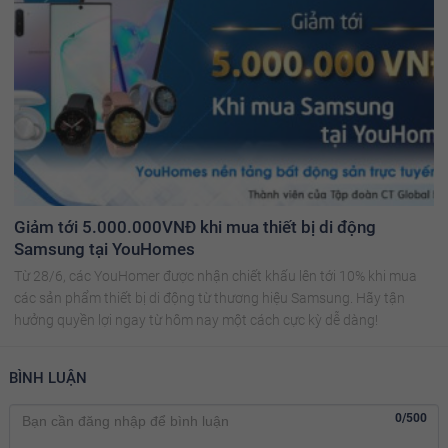
Giảm tới 5.000.000VNĐ khi mua thiết bị di động
Samsung tại YouHomes
Từ 28/6, các YouHomer được nhận chiết khấu lên tới 10% khi mua
các sản phẩm thiết bị di động từ thương hiệu Samsung. Hãy tận
hưởng quyền lợi ngay từ hôm nay một cách cực kỳ dễ dàng!
BÌNH LUẬN
0/500