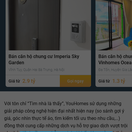
Bán căn hộ chung cư Imperia Sky
Bán căn hộ chu
Garden
Vinhomes Ocea
Vĩnh Tuy, Quận Hai Bà Trưng, Hà Nội
Đa Tốn, Huyện Gia Lâ
2.9 tỷ
1.3 tỷ
Giá từ
Gọi ngay
Giá từ
Với tôn chỉ “Tìm nhà là thấy”, YouHomes sử dụng những
giải pháp công nghệ hiện đại nhất hiện nay (so sánh gợi ý
giá, góc nhìn thực tế ảo, tìm kiếm tối ưu theo nhu cầu,…)
đồng thời cung cấp những dịch vụ hỗ trợ giao dịch vượt trội