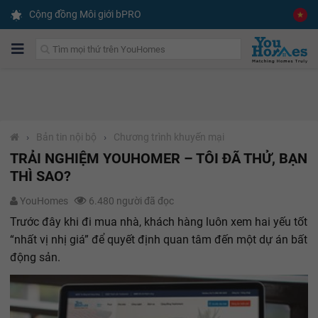
Cộng đồng Môi giới bPRO
›
Bản tin nội bộ
›
Chương trình khuyến mại
TRẢI NGHIỆM YOUHOMER – TÔI ĐÃ THỬ, BẠN
THÌ SAO?
YouHomes
6.480 người đã đọc
Trước đây khi đi mua nhà, khách hàng luôn xem hai yếu tốt
“nhất vị nhị giá” để quyết định quan tâm đến một dự án bất
động sản.