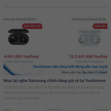
hôm nay!
Mua tai nghe Samsung chính hãng giá rẻ tại YouHomes
Từ 28/06/2020, bạn đã có thể sở hữu các dòng tai nghe từ thương
hiệu Samsung với mức giá ưu đãi 10% thông qua YouHomes với
thao tác cực kỳ đơn giản.