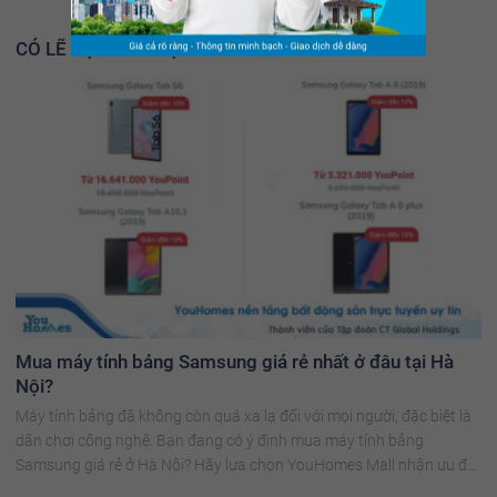
CÓ LẼ BẠN NÊN ĐỌC THÊM
Mua máy tính bảng Samsung giá rẻ nhất ở đâu tại Hà
Nội?
Máy tính bảng đã không còn quá xa lạ đối với mọi người, đặc biệt là
dân chơi công nghệ. Bạn đang có ý định mua máy tính bảng
Samsung giá rẻ ở Hà Nội? Hãy lựa chọn YouHomes Mall nhận ưu đãi
siêu khủng!