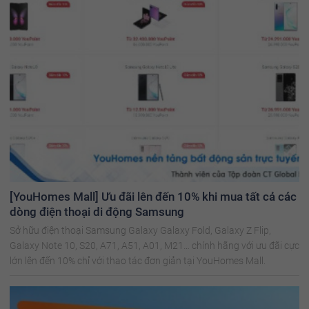
[YouHomes Mall] Ưu đãi lên đến 10% khi mua tất cả các
dòng điện thoại di động Samsung
Sở hữu điện thoại Samsung Galaxy Galaxy Fold, Galaxy Z Flip,
Galaxy Note 10, S20, A71, A51, A01, M21… chính hãng với ưu đãi cực
lớn lên đến 10% chỉ với thao tác đơn giản tại YouHomes Mall.