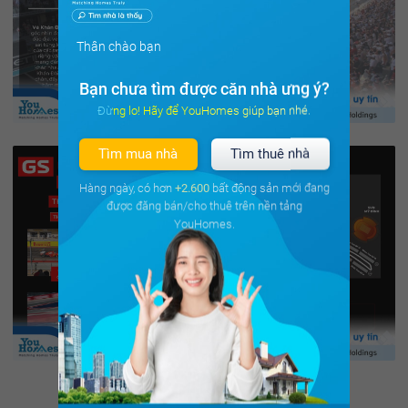
Thân chào bạn
Bạn chưa tìm được căn nhà ưng ý?
Đừng lo! Hãy để YouHomes giúp bạn nhé.
Tìm mua nhà
Tìm thuê nhà
Hàng ngày, có hơn
+2.600
bất động sản mới đang
được đăng bán/cho thuê trên nền tảng
YouHomes.