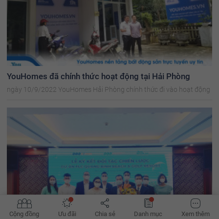
YouHomes đã chính thức hoạt động tại Hải Phòng
ngày 10/9/2022 YouHomes Hải Phòng chính thức đi vào hoạt động
Cộng đồng
Ưu đãi
Chia sẻ
Danh mục
Xem thêm