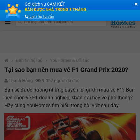
✕
Gói dịch vụ CAM KẾT
Cộng đồng Môi giới bPRO
BÁN ĐƯỢC NHÀ TRONG 3 THÁNG
Liên hệ tư vấn
›
Bản tin nội bộ
›
YouHomes & Đối tác
Tại sao bạn nên mua vé F1 Grand Prix 2020?
Thanh Hằng
9.057 người đã đọc
Bạn sẽ được hưởng những quyền lợi gì khi mua vé F1? Bạn
nên chọn vé F1 doanh nghiệp, khán đài hay vé phổ thông?
Hãy cùng YouHomes tìm hiểu trong bài viết sau đây.