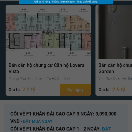
Bán căn hộ chung cư Căn hộ Lovera
Bán căn hộ chu
Vista
Garden
Phong Phú, Bình Chánh, Tp Hồ Chí Minh
Vĩnh Tuy, Quận Hai Bà
2.2 tỷ
2.9 tỷ
Giá từ
Gọi ngay
Giá từ
GÓI VÉ F1 KHÁN ĐÀI CAO CẤP 3 NGÀY: 9,090,000
VND
-
ĐẶT MUA NGAY
GÓI VÉ F1 KHÁN ĐÀI CAO CẤP 1 - 2 NGÀY
-
ĐẶT