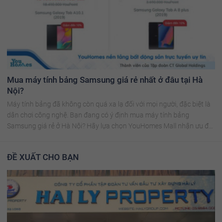
Mua máy tính bảng Samsung giá rẻ nhất ở đâu tại Hà
Nội?
Máy tính bảng đã không còn quá xa lạ đối với mọi người, đặc biệt là
dân chơi công nghệ. Bạn đang có ý định mua máy tính bảng
Samsung giá rẻ ở Hà Nội? Hãy lựa chọn YouHomes Mall nhận ưu đãi
siêu khủng!
ĐỀ XUẤT CHO BẠN