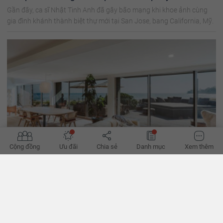
Gần đây, ca sĩ Nhật Tinh Anh đã gây bão mạng khi khoe ảnh cùng
gia đình khánh thành biệt thự mới tại San Jose, bang California, Mỹ.
Cộng đồng
Ưu đãi
Chia sẻ
Danh mục
Xem thêm
Mê mẩn biệt thự 24 triệu đô bên bờ biển của Ellen
DeGeneres
Nữ MC Ellen DeGeneres được cho là một "tay chơi" bất động sản khi