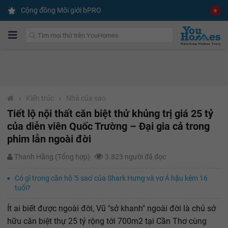
Cộng đồng Môi giới bPRO
›
Kiến trúc
›
Nhà của sao
Tiết lộ nội thất căn biệt thử khủng trị giá 25 tỷ
của diễn viên Quốc Trường – Đại gia cả trong
phim lẫn ngoài đời
Thanh Hằng (Tổng hợp)
3.823 người đã đọc
Có gì trong căn hộ '5 sao' của Shark Hưng và vợ Á hậu kém 16
tuổi?
Ít ai biết được ngoài đời, Vũ "sở khanh" ngoài đời là chủ sở
hữu căn biệt thự 25 tỷ rộng tới 700m2 tại Cần Thơ cùng