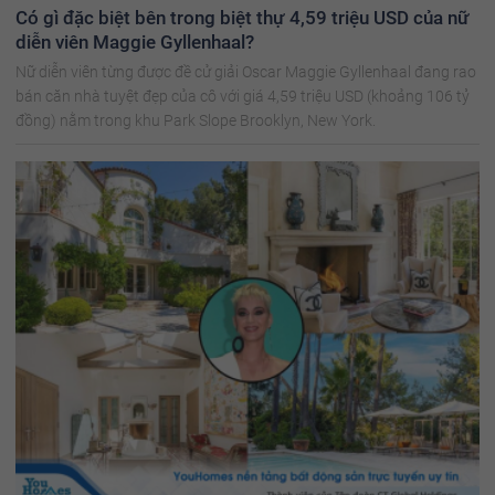
Có gì đặc biệt bên trong biệt thự 4,59 triệu USD của nữ
diễn viên Maggie Gyllenhaal?
Nữ diễn viên từng được đề cử giải Oscar Maggie Gyllenhaal đang rao
bán căn nhà tuyệt đẹp của cô với giá 4,59 triệu USD (khoảng 106 tỷ
đồng) nằm trong khu Park Slope Brooklyn, New York.