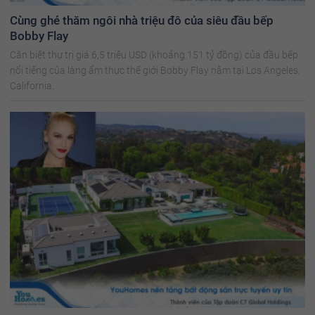
Cùng ghé thăm ngôi nhà triệu đô của siêu đầu bếp
Bobby Flay
Căn biệt thự trị giá 6,5 triệu USD (khoảng 151 tỷ đồng) của đầu bếp
nổi tiếng của làng ẩm thực thế giới Bobby Flay nằm tại Los Angeles,
California.