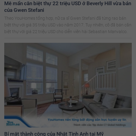
Mê mẩn căn biệt thự 22 triệu USD ở Beverly Hill vừa bán
của Gwen Stefani
Theo YouHomes tổng hợp, nữ ca sĩ Gwen Stefani đã từng rao bán
biệt thự với giá 35 triệu USD vào năm 2017. Tuy nhiên, cô đã bán căn
biệt thự với giá 22 triệu USD cho diễn viên hài Sebastian Manvalco.
Bí mật thành công của Nhật Tinh Anh tại Mỹ