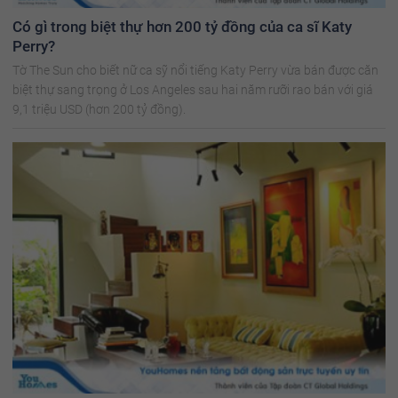
Có gì trong biệt thự hơn 200 tỷ đồng của ca sĩ Katy
Perry?
Tờ The Sun cho biết nữ ca sỹ nổi tiếng Katy Perry vừa bán được căn
biệt thự sang trọng ở Los Angeles sau hai năm rưỡi rao bán với giá
9,1 triệu USD (hơn 200 tỷ đồng).