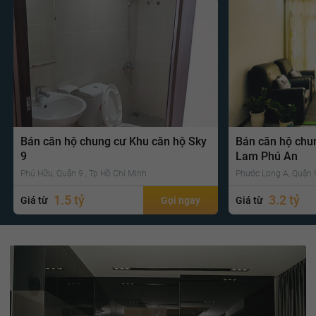
Bán căn hộ chung cư Khu căn hộ Sky
Bán căn hộ chu
9
Lam Phú An
Phú Hữu, Quận 9 , Tp Hồ Chí Minh
Phước Long A, Quận 9
1.5 tỷ
3.2 tỷ
Giá từ
Gọi ngay
Giá từ