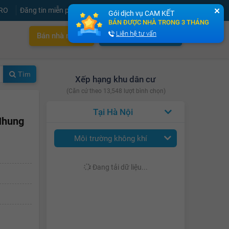
PRO
Đăng tin miễn phí
Đăng ký
Đăng nhập
✕
Gói dịch vụ CAM KẾT
BÁN ĐƯỢC NHÀ TRONG 3 THÁNG
Liên hệ tư vấn
Bán nhà nhanh
Cho thuê nhà nhanh
Tìm
Xếp hạng khu dân cư
(Căn cứ theo 13,548 lượt bình chọn)
Hà Nội
 Nhung
Môi trường không khí
Đang tải dữ liệu...