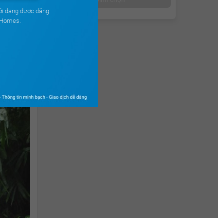
ới đang được đăng
uHomes.