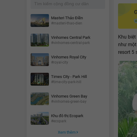
Masteri Thảo Điền
#masteri-thao-dien
Khu biệt
Vinhomes Central Park
#vinhomes-central-park
như một 
resort 5 
Vinhomes Royal City
#royal-city
Times City - Park Hill
#time-city-park-hill
Vinhomes Green Bay
#vinhomes-green-bay
Khu đô thị Ecopark
#ecopark
Xem thêm