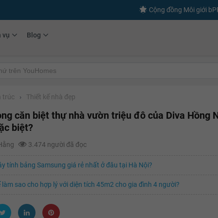
Cộng đồng Môi giới b
h vụ
Blog
 trúc
›
Thiết kế nhà đẹp
ong căn biệt thự nhà vườn triệu đô của Diva Hồng
ặc biệt?
 Hằng
3.474 người đã đọc
 tính bảng Samsung giá rẻ nhất ở đâu tại Hà Nội?
ế làm sao cho hợp lý với diện tích 45m2 cho gia đình 4 người?