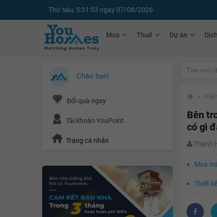
Thứ sáu, 5:31:55 ngày 07/08/2026
Mua
Thuê
Dự án
Dịc
Chào bạn!
›
Kiến
Đổi quà ngay
Bên tr
Tài khoản YouPoint
có gì đ
Trang cá nhân
Thanh
Mua máy
Thiết k