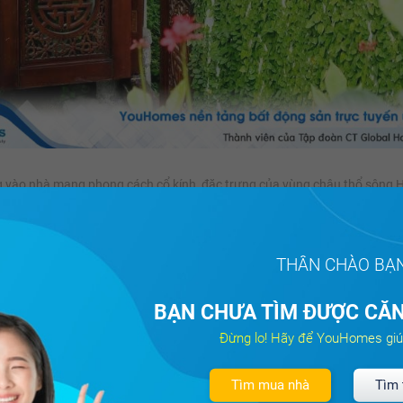
 vào nhà mang phong cách cổ kính, đặc trưng của vùng châu thổ sông 
THÂN CHÀO BẠ
BẠN CHƯA TÌM ĐƯỢC CĂN
Đừng lo! Hãy để YouHomes giú
Tìm mua nhà
Tìm 