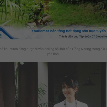
có khu vườn từng được đi vào những bài hát của Hồng Nhung trong đĩa 
yên tĩnh'.