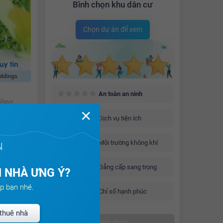
Bình chọn khu dân cư
Chọn dự án để xem
An toàn an ninh
Hồng.
✕
Dịch vụ tiện ích
Môi trường không khí
N
Đẳng cấp sang trọng
 NHÀ ƯNG Ý?
p bạn nhé.
Chỉ số hạnh phúc
thuê nhà
Bình chọn