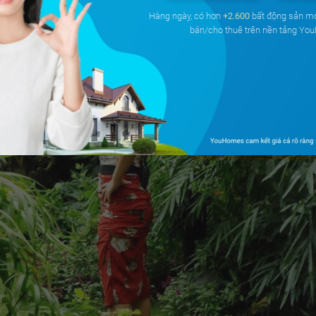
Hàng ngày, có hơn
+2.600
bất động sản m
bán/cho thuê trên nền tảng Yo