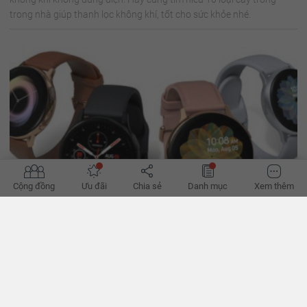
trong nhà giúp thanh lọc không khí, tốt cho sức khỏe nhé.
Cộng đồng
Ưu đãi
Chia sẻ
Danh mục
Xem thêm
Giảm giá cực sốc đồng hồ thông minh Galaxy Watch
Active2 lên đến 10% tại YouHomes Mall
Từ ngày 28/06/2020, chương trình ưu đãi lớn lên đến 10% đối với
thành viên YouHomer khi mua đồng hồ thông minh Galaxy Watch