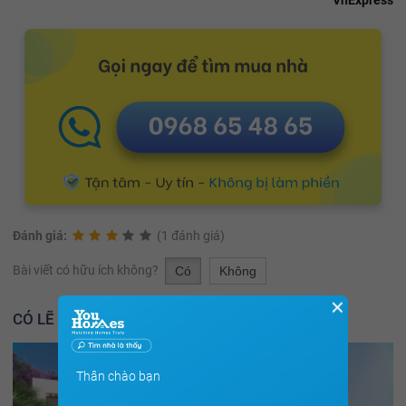
Đánh giá:
(1 đánh giá)
Bài viết có hữu ích không?
Có
Không
✕
CÓ LẼ BẠN NÊN ĐỌC THÊM
Thân chào bạn