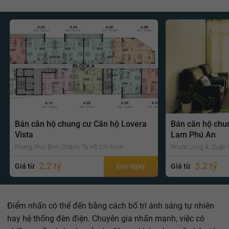
Bán căn hộ chung cư Căn hộ Lovera
Bán căn hộ chu
Vista
Lam Phú An
Phong Phú, Bình Chánh, Tp Hồ Chí Minh
Phước Long A, Quận 9
2.2 tỷ
3.2 tỷ
Giá từ
Gọi ngay
Giá từ
Điểm nhấn có thể đến bằng cách bố trí ánh sáng tự nhiên
hay hệ thống đèn điện. Chuyên gia nhấn mạnh, việc có