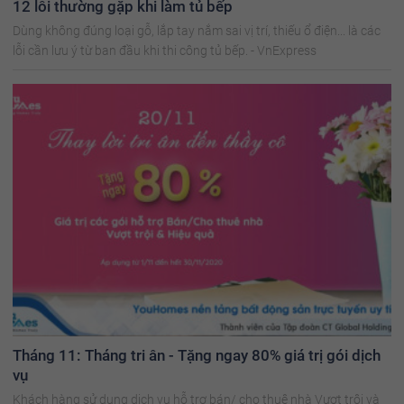
12 lỗi thường gặp khi làm tủ bếp
Dùng không đúng loại gỗ, lắp tay nắm sai vị trí, thiếu ổ điện... là các
lỗi cần lưu ý từ ban đầu khi thi công tủ bếp. - VnExpress
Tháng 11: Tháng tri ân - Tặng ngay 80% giá trị gói dịch
vụ
Khách hàng sử dụng dịch vụ hỗ trợ bán/ cho thuê nhà Vượt trội và