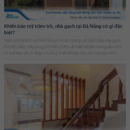
Khiến báo mỹ trầm trồ, nhà gạch tại Đà Nẵng có gì đặc
biệt?
Ngôi nhà 80m2 với thiết kế cực kỳ ấn tượng với cách sắp xếp gạch
thô độc đáo, hãy cùng tìm hiểu thêm về thiết kế bên trong căn nhà,
có thể bạn sẽ có được ý tưởng thiết kế mới cho căn hộ của mình.