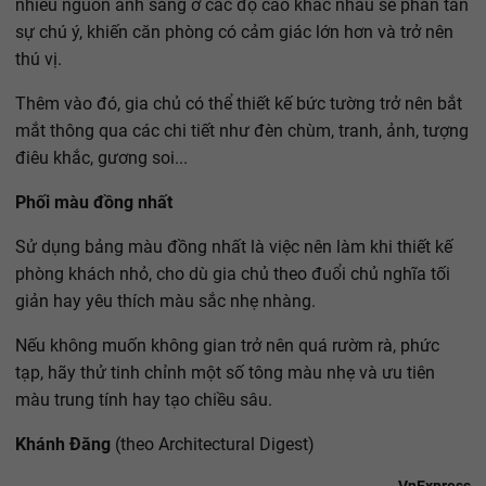
nhiều nguồn ánh sáng ở các độ cao khác nhau sẽ phân tán
sự chú ý, khiến căn phòng có cảm giác lớn hơn và trở nên
thú vị.
Thêm vào đó, gia chủ có thể thiết kế bức tường trở nên bắt
mắt thông qua các chi tiết như đèn chùm, tranh, ảnh, tượng
điêu khắc, gương soi...
Phối màu đồng nhất
Sử dụng bảng màu đồng nhất là việc nên làm khi thiết kế
phòng khách nhỏ, cho dù gia chủ theo đuổi chủ nghĩa tối
giản hay yêu thích màu sắc nhẹ nhàng.
Nếu không muốn không gian trở nên quá rườm rà, phức
tạp, hãy thử tinh chỉnh một số tông màu nhẹ và ưu tiên
màu trung tính hay tạo chiều sâu.
Khánh Đăng
(theo Architectural Digest)
VnExpress