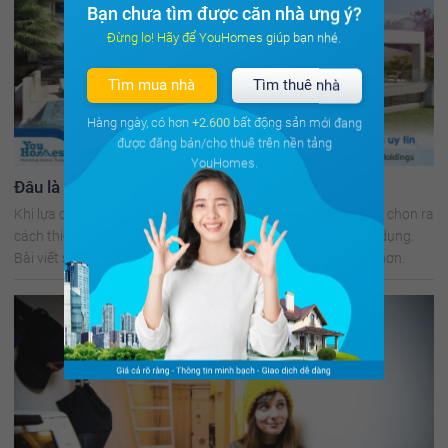
Bạn chưa tìm được căn nhà ưng ý?
Đừng lo! Hãy để YouHomes giúp bạn nhé.
Tìm mua nhà
Tìm thuê nhà
Hàng ngày, có hơn
+2.600
bất động sản mới đang
được đăng bán/cho thuê trên nền tảng
YouHomes.
Đâu là thiết kế biệt thự 2 tầng lý tưởng cho bạn?
Khi lựa chọn thiết kế biệt thự 2 tầng, bạn sẽ phải đau đầu lựa chọn ra
cách thiết kế hợp lý nhất để vừa đảm bảo thẩm mỹ vừa tiện dụng.
Bài viết sau YouHomes sẽ giúp bạn có sự lựa chọn dễ dàng hơn.