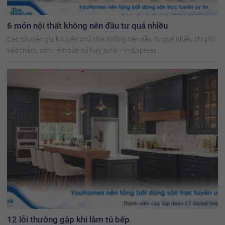
6 món nội thất không nên đầu tư quá nhiều
Các chuyên gia khuyên chủ nhà không nên đầu tư quá nhiều chi phí
vào thảm, sơn, rèm cửa sổ hay sofa. - VnExpress
12 lỗi thường gặp khi làm tủ bếp