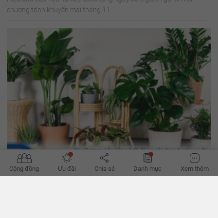
chương trình khuyến mại tháng 11.
Cộng đồng
Ưu đãi
Chia sẻ
Danh mục
Xem thêm
10 cây trồng trong nhà giúp thanh lọc không khí, tốt cho
sức khỏe
Ngoài trang trí, cây xanh còn đóng vai trò như một chiếc máy lọc
không khí không dùng điện. Hãy cùng tìm hiểu 10 loại cây trồng