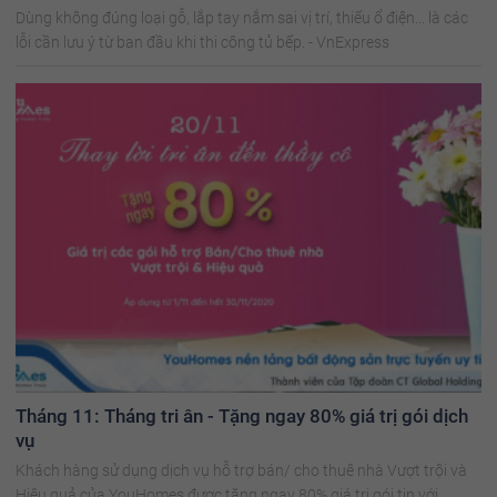
Dùng không đúng loại gỗ, lắp tay nắm sai vị trí, thiếu ổ điện... là các
lỗi cần lưu ý từ ban đầu khi thi công tủ bếp. - VnExpress
Tháng 11: Tháng tri ân - Tặng ngay 80% giá trị gói dịch
vụ
Khách hàng sử dụng dịch vụ hỗ trợ bán/ cho thuê nhà Vượt trội và
Hiệu quả của YouHomes được tặng ngay 80% giá trị gói tin với