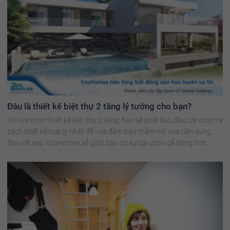
Đâu là thiết kế biệt thự 2 tầng lý tưởng cho bạn?
Khi lựa chọn thiết kế biệt thự 2 tầng, bạn sẽ phải đau đầu lựa chọn ra
cách thiết kế hợp lý nhất để vừa đảm bảo thẩm mỹ vừa tiện dụng.
Bài viết sau YouHomes sẽ giúp bạn có sự lựa chọn dễ dàng hơn.