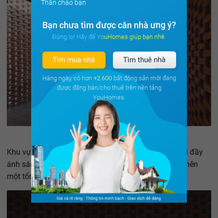
Thân chào bạn
Bạn chưa tìm được căn nhà ưng ý?
Đừng lo! Hãy để YouHomes giúp bạn nhé.
Tìm mua nhà
Tìm thuê nhà
Hàng ngày, có hơn
+2.600
bất động sản mới đang
được đăng bán/cho thuê trên nền tảng
YouHomes.
Khu vực phòng ngủ thông thoáng với phần giếng trời đầy
ánh sáng. Thiết kế tối giản giúp các đồ nội thất làm nên
một tổng thể thống nhất với cách xây dựng căn nhà.