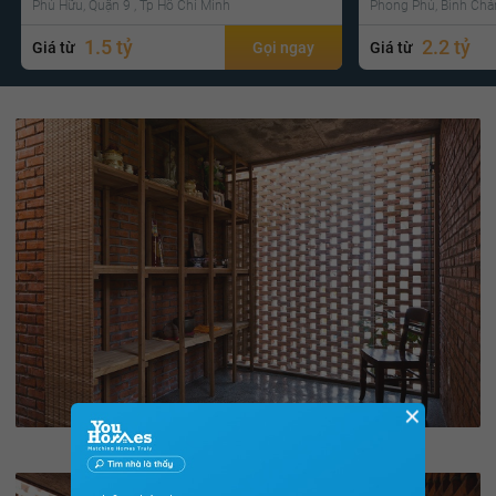
Phú Hữu, Quận 9 , Tp Hồ Chí Minh
Phong Phú, Bình Chá
1.5 tỷ
2.2 tỷ
Giá từ
Gọi ngay
Giá từ
✕