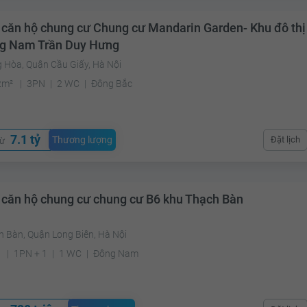
 căn hộ chung cư Chung cư Mandarin Garden- Khu đô thị
g Nam Trần Duy Hưng
g Hòa, Quận Cầu Giấy, Hà Nội
2m²
3PN
2 WC
Đông Bắc
7.1 tỷ
Thương lượng
Đặt lịch
từ
 căn hộ chung cư chung cư B6 khu Thạch Bàn
h Bàn, Quận Long Biên, Hà Nội
²
1PN + 1
1 WC
Đông Nam