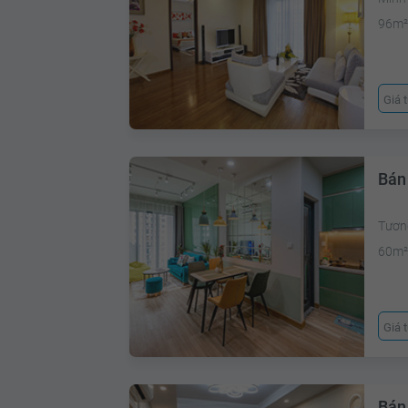
96m
Giá 
Bán
Tươn
60m
Giá 
Bán