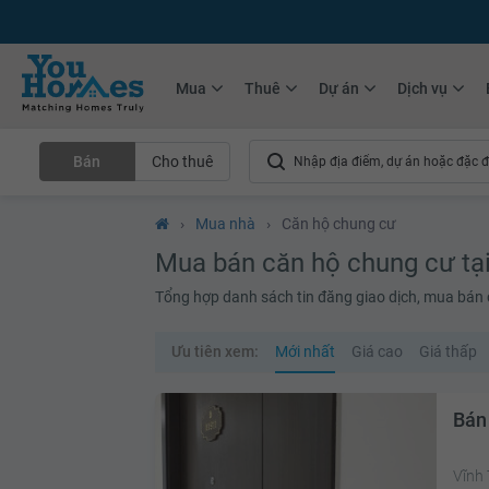
+75.000
Tin đăng mới hàng tháng
+10.000
Thành viên Youhomer
Mua
Thuê
Dự án
Dịch vụ
Bán
Cho thuê
›
Mua nhà
›
Căn hộ chung cư
Mua bán căn hộ chung cư tạ
Tổng hợp danh sách tin đăng giao dịch, mua bán că
Ưu tiên xem:
Mới nhất
Giá cao
Giá thấp
Bán
Vĩnh 