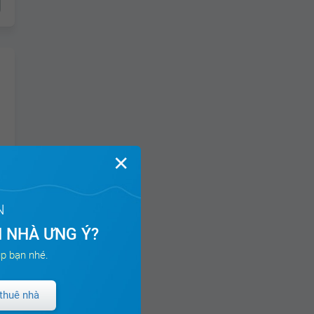
✕
N
 NHÀ ƯNG Ý?
p bạn nhé.
thuê nhà