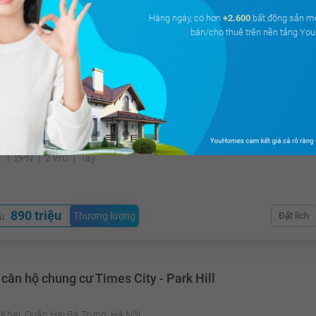
Hàng ngày, có hơn
+2.600
bất động sản m
bán/cho thuê trên nền tảng Y
3.6 tỷ
Thương lượng
Đặt lịch
từ
 căn hộ chung cư
 Thanh Xuân, Hà Nội
²
2PN
2 WC
Tây
890 triệu
Thương lượng
Đặt lịch
từ
căn hộ chung cư Times City - Park Hill
Khai, Quận Hai Bà Trưng, Hà Nội