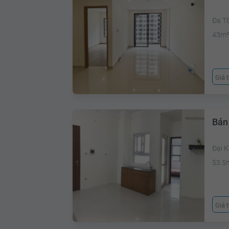
Đa T
43m
Giá 
Bán
Đại 
53.5
Giá 