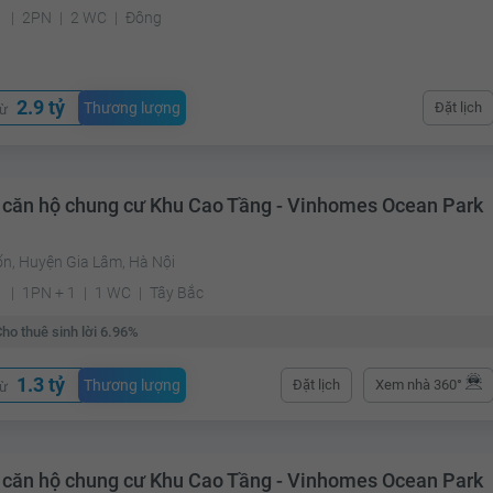
²
2PN
2 WC
Đông
2.9 tỷ
Thương lượng
Đặt lịch
từ
 căn hộ chung cư Khu Cao Tầng - Vinhomes Ocean Park
ốn, Huyện Gia Lâm, Hà Nội
²
1PN + 1
1 WC
Tây Bắc
ho thuê sinh lời 6.96%
1.3 tỷ
Thương lượng
Đặt lịch
Xem nhà 360°
từ
 căn hộ chung cư Khu Cao Tầng - Vinhomes Ocean Park