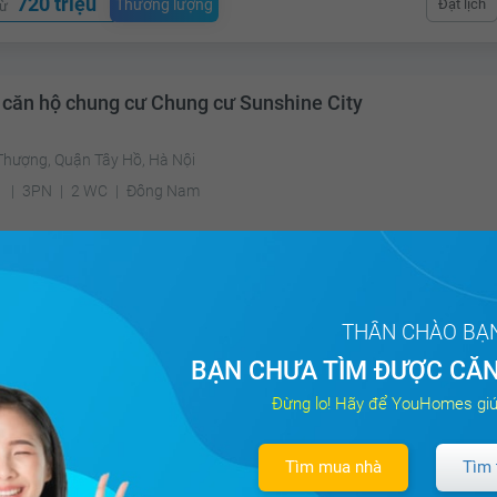
720 triệu
Thương lượng
Đặt lịch
từ
 căn hộ chung cư Chung cư Sunshine City
Thượng, Quận Tây Hồ, Hà Nội
²
3PN
2 WC
Đông Nam
4 tỷ
Thương lượng
Đặt lịch
Xem nhà 360°
từ
THÂN CHÀO BẠ
BẠN CHƯA TÌM ĐƯỢC CĂN
 căn hộ chung cư Chung cư Sapphire Palace
Đừng lo! Hãy để YouHomes giú
ng Đình, Quận Thanh Xuân, Hà Nội
Tìm mua nhà
Tìm 
m²
3PN
3 WC
Nam