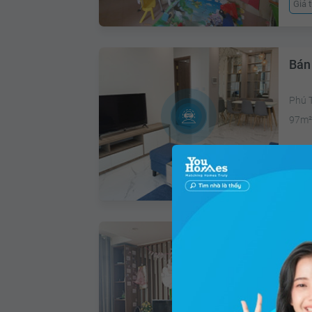
Giá 
Bán
Phú 
97m
Giá 
Bán
Thượ
190