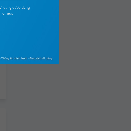
ới đang được đăng
ouHomes.