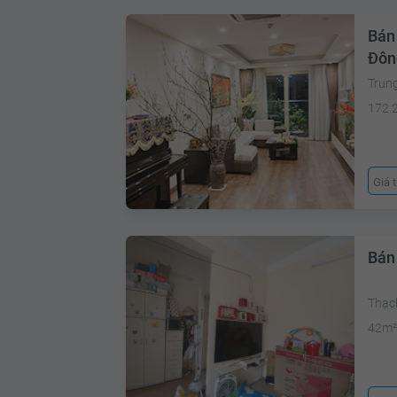
Bán
Đôn
Trun
172.
Giá 
Bán
Thạc
42m