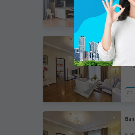
Giá 
Bán
Quận
42m
Giá 
Bán 
Minh 