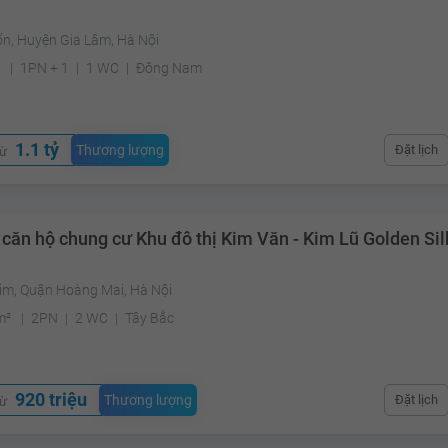
ốn, Huyện Gia Lâm, Hà Nội
²
1PN + 1
1 WC
Đông Nam
1.1 tỷ
Thương lượng
Đặt lịch
từ
 căn hộ chung cư Khu đô thị Kim Văn - Kim Lũ Golden Sil
Kim, Quận Hoàng Mai, Hà Nội
m²
2PN
2 WC
Tây Bắc
920 triệu
Thương lượng
Đặt lịch
từ