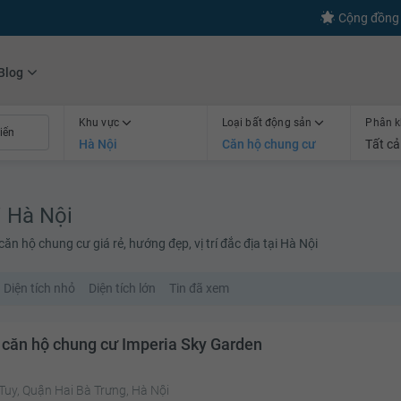
s
+600
Kết nối thành công
Cộng đồng 
Blog
Khu vực
Loại bất động sản
Phân k
Hà Nội
Căn hộ chung cư
Tất cả
i Hà Nội
n hộ chung cư giá rẻ, hướng đẹp, vị trí đắc địa tại Hà Nội
Diện tích nhỏ
Diện tích lớn
Tin đã xem
 căn hộ chung cư Imperia Sky Garden
Tuy, Quận Hai Bà Trưng, Hà Nội