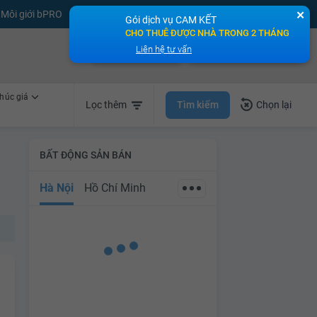
Môi giới bPRO
Đăng tin miễn phí
Đăng ký
Đăng nhập
✕
Gói dịch vụ CAM KẾT
CHO THUÊ ĐƯỢC NHÀ TRONG 2 THÁNG
Bán nhà nhanh
Cho thuê nhà nhanh
Liên hệ tư vấn
húc giá
Tìm kiếm
Lọc thêm
Chọn lại
BẤT ĐỘNG SẢN BÁN
Hà Nội
Hồ Chí Minh