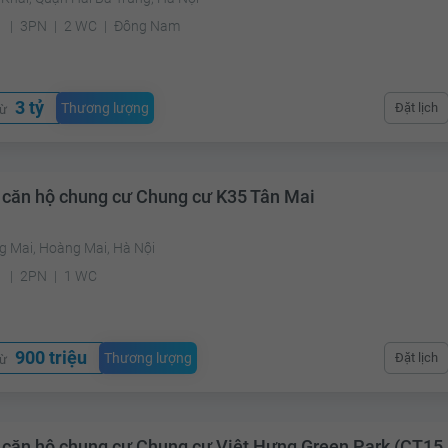
²
3PN
2 WC
Đông Nam
3 tỷ
Thương lượng
Đặt lịch
từ
 căn hộ chung cư Chung cư K35 Tân Mai
g Mai, Hoàng Mai, Hà Nội
²
2PN
1 WC
900 triệu
Thương lượng
Đặt lịch
từ
 căn hộ chung cư Chung cư Việt Hưng Green Park (CT15