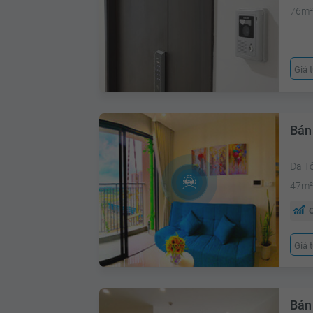
76m
Giá 
Bán
Đa T
47m
C
Giá 
Bán