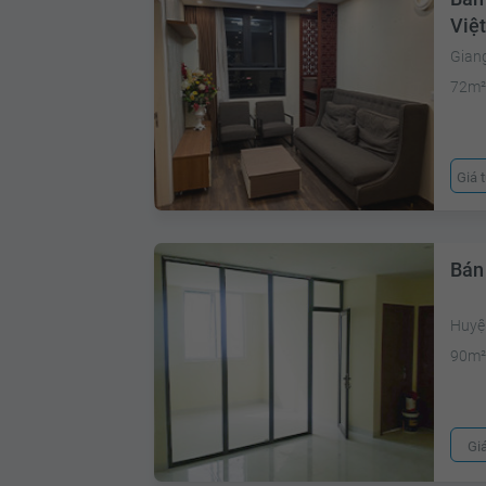
Việt
Giang
72m
Giá 
Bán
Huyệ
90m
Gi