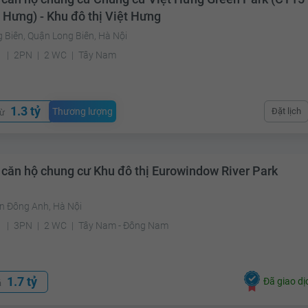
 Hưng) - Khu đô thị Việt Hưng
 Biên, Quận Long Biên, Hà Nội
²
2PN
2 WC
Tây Nam
1.3 tỷ
Thương lượng
Đặt lịch
từ
 căn hộ chung cư Khu đô thị Eurowindow River Park
n Đông Anh, Hà Nội
²
3PN
2 WC
Tây Nam - Đông Nam
1.7 tỷ
Đã giao dị
á