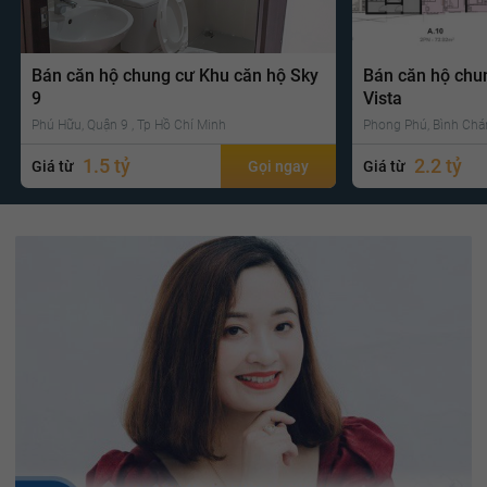
Bán căn hộ chung cư Khu căn hộ Sky
Bán căn hộ chu
9
Vista
Phú Hữu, Quận 9 , Tp Hồ Chí Minh
Phong Phú, Bình Chá
1.5 tỷ
2.2 tỷ
Giá từ
Gọi ngay
Giá từ