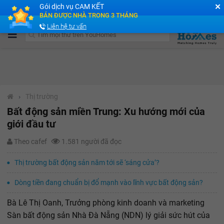
✕
Gói dịch vụ CAM KẾT
Cộng đồng Môi giới bPRO
BÁN ĐƯỢC NHÀ TRONG 3 THÁNG
Liên hệ tư vấn
›
Thị trường
Bất động sản miền Trung: Xu hướng mới của
giới đầu tư
Theo cafef
1.581 người đã đọc
Thị trường bất động sản năm tới sẽ ‘sáng cửa’?
Dòng tiền đang chuẩn bị đổ mạnh vào lĩnh vực bất động sản?
Bà Lê Thị Oanh, Trưởng phòng kinh doanh và marketing
Sàn bất động sản Nhà Đà Nẵng (NDN) lý giải sức hút của