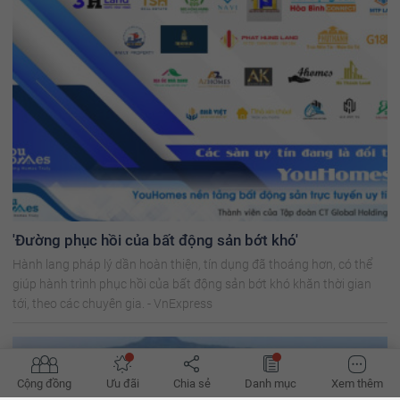
'Đường phục hồi của bất động sản bớt khó'
Hành lang pháp lý dần hoàn thiện, tín dụng đã thoáng hơn, có thể
giúp hành trình phục hồi của bất động sản bớt khó khăn thời gian
tới, theo các chuyên gia. - VnExpress
Cộng đồng
Ưu đãi
Chia sẻ
Danh mục
Xem thêm