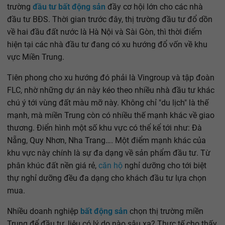
trường
đầu tư bất động sản
đầy cơ hội lớn cho các nhà
đầu tư BĐS. Thời gian trước đây, thị trường đầu tư đổ dồn
về hai đầu đất nước là Hà Nội và Sài Gòn, thì thời điểm
hiện tại các nhà đầu tư đang có xu hướng đổ vốn về khu
vực Miền Trung.
Tiên phong cho xu hướng đó phải là Vingroup và tập đoàn
FLC, nhờ những dự án này kéo theo nhiều nhà đầu tư khác
chú ý tới vùng đất màu mỡ này. Không chỉ "du lịch" là thế
mạnh, mà miền Trung còn có nhiều thế mạnh khác về giao
thương. Điển hình một số khu vực có thể kể tới như: Đà
Nẵng, Quy Nhơn, Nha Trang…. Một điểm mạnh khác của
khu vực này chính là sự đa dạng về sản phẩm đầu tư. Từ
phân khúc đất nền giá rẻ,
căn hộ
nghỉ dưỡng cho tới biệt
thự nghỉ dưỡng đều đa dạng cho khách đầu tư lựa chọn
mua.
Nhiều doanh nghiệp
bất động sản
chọn thị trường miền
Trung để đầu tư, liệu có lý do nào sâu xa? Thực tế cho thấy,