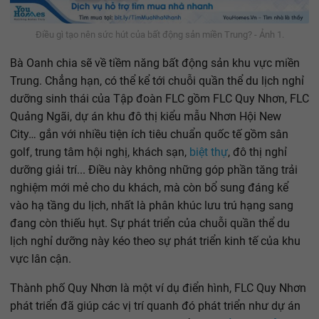
Điều gì tạo nên sức hút của bất động sản miền Trung? - Ảnh 1.
Bà Oanh chia sẽ về tiềm năng bất động sản khu vực miền
Trung. Chẳng hạn, có thể kể tới chuỗi quần thể du lịch nghỉ
dưỡng sinh thái của Tập đoàn FLC gồm FLC Quy Nhơn, FLC
Quảng Ngãi, dự án khu đô thị kiểu mẫu Nhơn Hội New
City… gắn với nhiều tiện ích tiêu chuẩn quốc tế gồm sân
golf, trung tâm hội nghị, khách sạn,
biệt thự
, đô thị nghỉ
dưỡng giải trí... Điều này không những góp phần tăng trải
nghiệm mới mẻ cho du khách, mà còn bổ sung đáng kể
vào hạ tầng du lịch, nhất là phân khúc lưu trú hạng sang
đang còn thiếu hụt. Sự phát triển của chuỗi quần thể du
lịch nghỉ dưỡng này kéo theo sự phát triển kinh tế của khu
vực lân cận.
Thành phố Quy Nhơn là một ví dụ điển hình, FLC Quy Nhơn
phát triển đã giúp các vị trí quanh đó phát triển như dự án