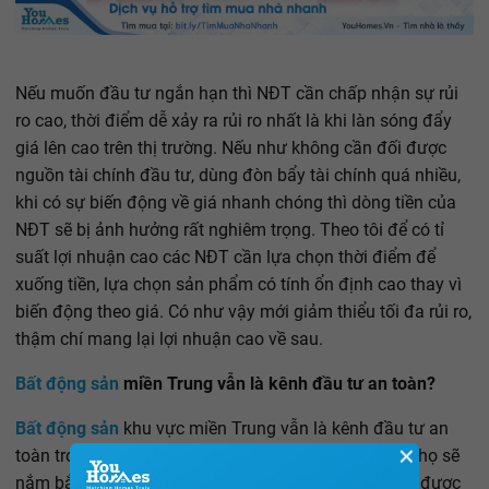
Nếu muốn đầu tư ngắn hạn thì NĐT cần chấp nhận sự rủi
ro cao, thời điểm dễ xảy ra rủi ro nhất là khi làn sóng đẩy
giá lên cao trên thị trường. Nếu như không cần đối được
nguồn tài chính đầu tư, dùng đòn bẩy tài chính quá nhiều,
khi có sự biến động về giá nhanh chóng thì dòng tiền của
NĐT sẽ bị ảnh hưởng rất nghiêm trọng. Theo tôi để có tỉ
suất lợi nhuận cao các NĐT cần lựa chọn thời điểm để
xuống tiền, lựa chọn sản phẩm có tính ổn định cao thay vì
biến động theo giá. Có như vậy mới giảm thiểu tối đa rủi ro,
thậm chí mang lại lợi nhuận cao về sau.
Bất động sản
miền Trung vẫn là kênh đầu tư an toàn?
Bất động sản
khu vực miền Trung vẫn là kênh đầu tư an
✕
toàn trong thời gian tới. Những NĐT có kinh nghiệm họ sẽ
nắm bắt được xu hướng của thị trường, khu vực này được