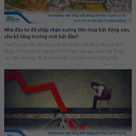
Nhà đầu tư đã chấp nhận xuống tiền mua bất động sản,
chu kỳ tăng trưởng mới bắt đầu?
Theo TS Nguyễn Văn Đính, các sản phẩm bất động sản trên 5 tỷ
đồng, có mức giá đi ngang một thời gian sau giai đoạn cắt lỗ sâu
vào đầu năm nay đã được nhà đầu tư "chấp nhận" xuống tiền