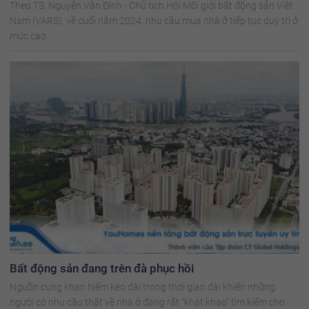
Theo TS. Nguyễn Văn Đính - Chủ tịch Hội Môi giới bất động sản Việt
Nam (VARS), về cuối năm 2024, nhu cầu mua nhà ở tiếp tục duy trì ở
mức cao
Bất động sản đang trên đà phục hồi
Nguồn cung khan hiếm kéo dài trong thời gian dài khiến những
người có nhu cầu thật về nhà ở đang rất “khát khao” tìm kiếm cho