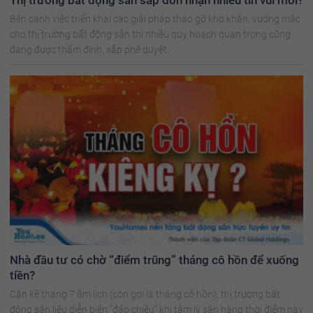
Bên cạnh việc triển khai các giải pháp tháo gỡ khó khăn, vướng mắc
cho thị trường bất động sản thì nhiều quy hoạch quan trọng cũng
đang được thẩm định, sắp phê duyệt.
Nhà đầu tư có chờ “điểm trũng” tháng cô hồn để xuống
tiền?
Cận kề tháng 7 âm lịch (còn gọi là tháng cô hồn), thị trường bất
động sản liệu diễn biến “đảo chiều” khi tâm lý săn hàng thời điểm này