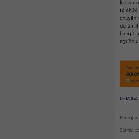
lực sớm
tổ chức
chuyển 
dự án n
hàng tr
nguồn cu
CHIA SẺ:
Đánh giá:
Bài viết 