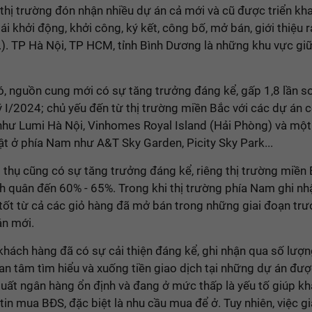
thị trường đón nhận nhiều dự án cả mới và cũ được triển kha
ái khởi động, khởi công, ký kết, công bố, mở bán, giới thiệu r
.). TP Hà Nội, TP HCM, tỉnh Bình Dương là những khu vực giữ
, nguồn cung mới có sự tăng trưởng đáng kể, gấp 1,8 lần so
 I/2024; chủ yếu đến từ thị trường miền Bắc với các dự án 
như Lumi Hà Nội, Vinhomes Royal Island (Hải Phòng) và một
ật ở phía Nam như A&T Sky Garden, Picity Sky Park...
p thụ cũng có sự tăng trưởng đáng kể, riêng thị trường miền
h quân đến 60% - 65%. Trong khi thị trường phía Nam ghi nhận
tốt từ cả các giỏ hàng đã mở bán trong những giai đoạn trư
án mới.
khách hàng đã có sự cải thiện đáng kể, ghi nhận qua số lượ
an tâm tìm hiểu và xuống tiền giao dịch tại những dự án đư
suất ngân hàng ổn định và đang ở mức thấp là yếu tố giúp k
tin mua BĐS, đặc biệt là nhu cầu mua để ở. Tuy nhiên, việc g