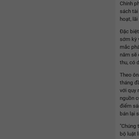
Chính ph
sách tài
hoạt, lã
Đặc biệt
sớm kỳ 
mắc pháp
năm sẽ 
thu, có 
Theo ôn
tháng đ
với quy 
nguồn cu
điểm sán
bán lại 
"Chúng t
bộ luật 