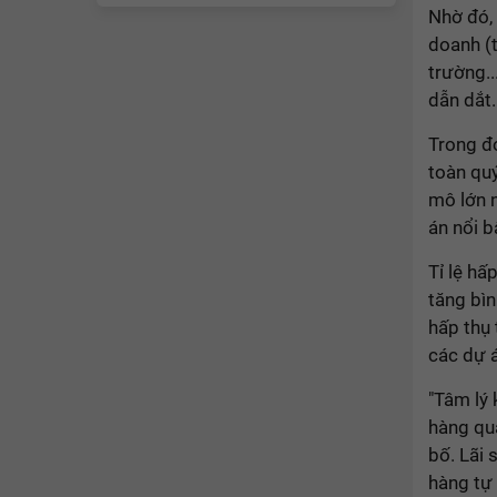
Nhờ đó, 
doanh (t
trường..
dẫn dắt.
Trong đó
toàn quý
mô lớn 
án nổi b
Tỉ lệ hấ
tăng bìn
hấp thụ 
các dự 
"Tâm lý 
hàng qu
bố. Lãi 
hàng tự 