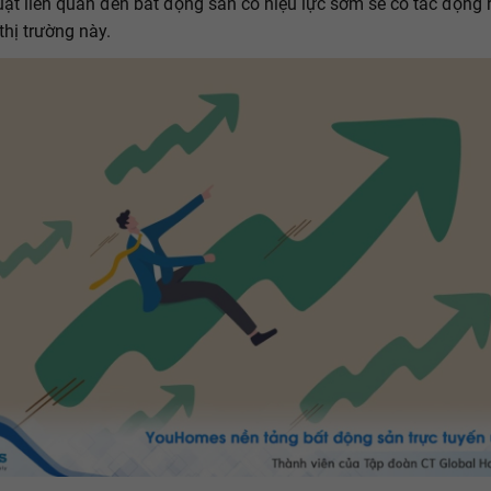
uật liên quan đến bất động sản có hiệu lực sớm sẽ có tác động r
thị trường này.