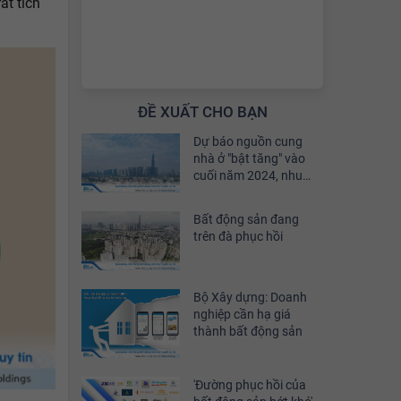
ất tích
ĐỀ XUẤT CHO BẠN
Dự báo nguồn cung
nhà ở "bật tăng" vào
cuối năm 2024, nhu
cầu đầu tư sẽ phục hồi
khoảng 30%
Bất động sản đang
trên đà phục hồi
Bộ Xây dựng: Doanh
nghiệp cần hạ giá
thành bất động sản
'Đường phục hồi của