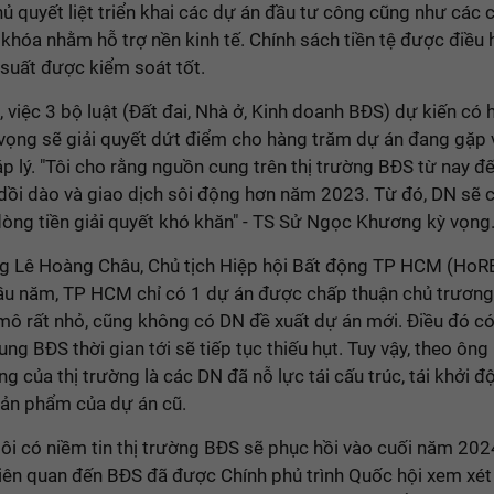
ủ quyết liệt triển khai các dự án đầu tư công cũng như các 
 khóa nhằm hỗ trợ nền kinh tế. Chính sách tiền tệ được điều 
i suất được kiểm soát tốt.
, việc 3 bộ luật (Đất đai, Nhà ở, Kinh doanh BĐS) dự kiến có 
vọng sẽ giải quyết dứt điểm cho hàng trăm dự án đang gặp
 lý. "Tôi cho rằng nguồn cung trên thị trường BĐS từ nay đ
dồi dào và giao dịch sôi động hơn năm 2023. Từ đó, DN sẽ 
dòng tiền giải quyết khó khăn" - TS Sử Ngọc Khương kỳ vọng
g Lê Hoàng Châu, Chủ tịch Hiệp hội Bất động TP HCM (HoRE
ầu năm, TP HCM chỉ có 1 dự án được chấp thuận chủ trương
mô rất nhỏ, cũng không có DN đề xuất dự án mới. Điều đó có
ng BĐS thời gian tới sẽ tiếp tục thiếu hụt. Tuy vậy, theo ông
g của thị trường là các DN đã nỗ lực tái cấu trúc, tái khởi đ
sản phẩm của dự án cũ.
ôi có niềm tin thị trường BĐS sẽ phục hồi vào cuối năm 202
liên quan đến BĐS đã được Chính phủ trình Quốc hội xem xét