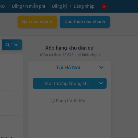
PRO
Đăng tin miễn phí
Đăng ký
Đăng nhập
Bán nhà nhanh
Cho thuê nhà nhanh
Tìm
Xếp hạng khu dân cư
(Căn cứ theo 13,548 lượt bình chọn)
Hà Nội
Môi trường không khí
Đang tải dữ liệu...