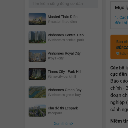
Mục l
Masteri Thảo Điền
Các 
#masteri-thao-dien
đến thị
Vinhomes Central Park
#vinhomes-central-park
Vinhomes Royal City
#royal-city
Các bộ l
Times City - Park Hill
cực đến 
#time-city-park-hill
Báo cáo 
chính - 
Vinhomes Green Bay
đoạn chu
#vinhomes-green-bay
nghiệp (
Khu đô thị Ecopark
cảnh ng
#ecopark
Niềm ti
Xem thêm