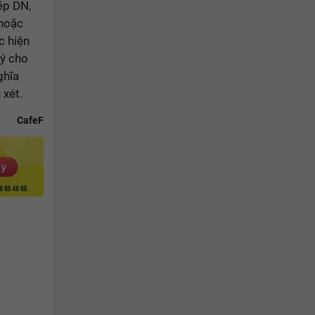
ép DN,
 hoặc
c hiện
lý cho
ghĩa
 xét.
CafeF