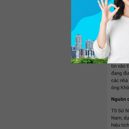
"Hiện na
Các sàn 
nhân môi
tin vào 
đang đư
các nhà 
ông Khôi
Nguồn c
TS Sử N
Nam, dự
hiệu tíc