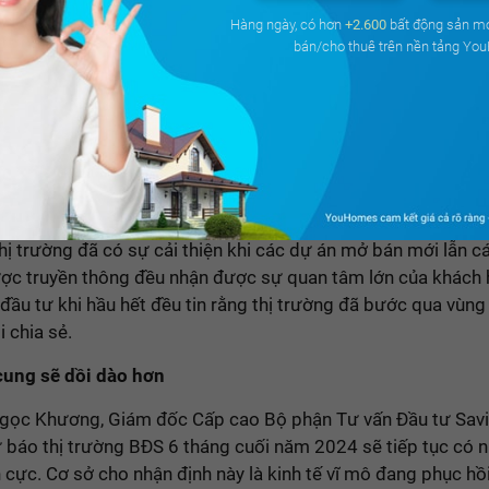
50m²
2PN
1 WC
Tây
Hàng ngày, có hơn
+2.600
bất động sản m
bán/cho thuê trên nền tảng Yo
1.5 tỷ
Giá từ
Gọi n
y, số lượng nhân viên kinh doanh tại các DN BĐS đã tăng 20
giao dịch quay lại hoạt động tiếp tục tăng tạo ra nhiều cơ h
 giới cũng như sự cạnh tranh lớn hơn giữa các DN môi giới
thị trường đã có sự cải thiện khi các dự án mở bán mới lẫn c
ợc truyền thông đều nhận được sự quan tâm lớn của khách 
đầu tư khi hầu hết đều tin rằng thị trường đã bước qua vùng 
 chia sẻ.
ung sẽ dồi dào hơn
gọc Khương, Giám đốc Cấp cao Bộ phận Tư vấn Đầu tư Savil
 báo thị trường BĐS 6 tháng cuối năm 2024 sẽ tiếp tục có n
h cực. Cơ sở cho nhận định này là kinh tế vĩ mô đang phục hồi