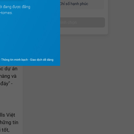
82.8m²
3PN
2 WC
Chỉ số hạnh phúc
ới đang được đăng
uHomes.
2.2 tỷ
gay
Giá từ
Bình chọn
% - 30%.
ội cho cá
. Niềm
ác dự án
hàng và
đáy" -
ls Việt
hững tín
 tốt,