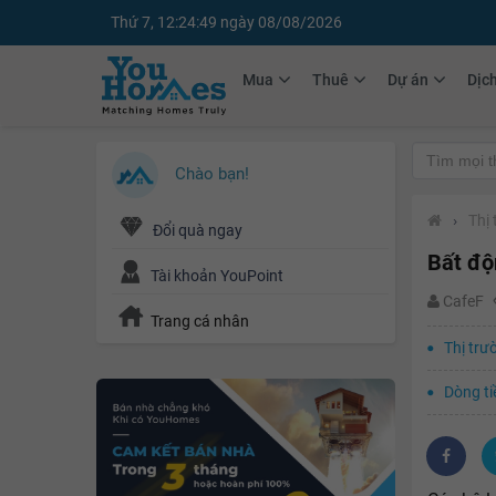
Thứ 7, 12:24:50 ngày 08/08/2026
Mua
Thuê
Dự án
Dịc
Chào bạn!
›
Thị
Đổi quà ngay
Bất độ
Tài khoản YouPoint
CafeF
Trang cá nhân
Thị trư
Dòng ti