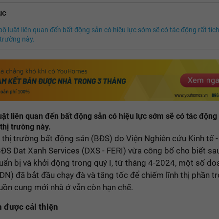
ục
bộ luật liên quan đến bất động sản có hiệu lực sớm sẽ có tác động rất tíc
 trường này.
uật liên quan đến bất động sản có hiệu lực sớm sẽ có tác động r
thị trường này.
thị trường bất động sản (BĐS) do Viện Nghiên cứu Kinh tế -
BĐS Dat Xanh Services (DXS - FERI) vừa công bố cho biết sau
ẩn bị và khởi động trong quý I, từ tháng 4-2024, một số do
DN) đã bắt đầu chạy đà và tăng tốc để chiếm lĩnh thị phần t
uồn cung mới nhà ở vẫn còn hạn chế.
n được cải thiện