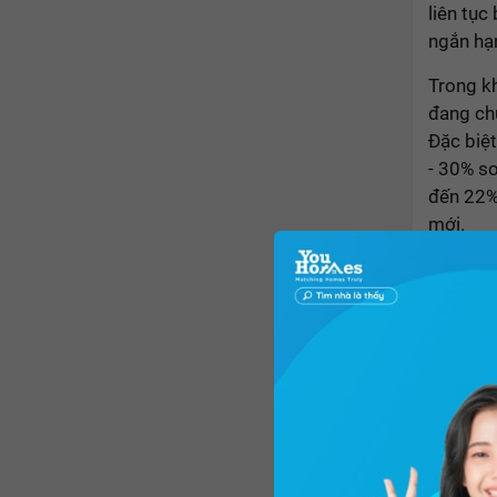
liên tục
ngắn hạn
Trong kh
đang ch
Đặc biệt
- 30% so
đến 22%
mới.
TS Phạm 
hiện nay
chính v
đang khẩ
sản phẩm