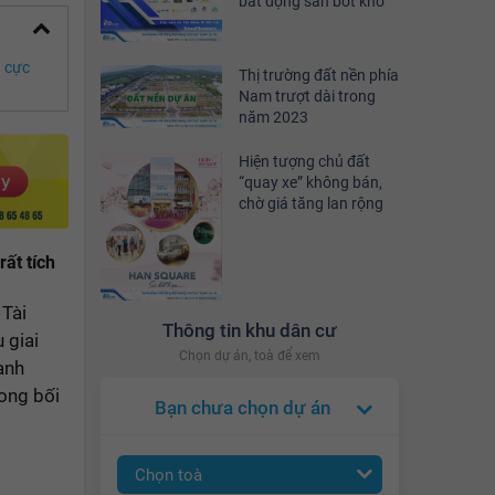
bất động sản bớt khó'
h cực
Thị trường đất nền phía
Nam trượt dài trong
năm 2023
Hiện tượng chủ đất
“quay xe” không bán,
chờ giá tăng lan rộng
ất tích
 Tài
Thông tin khu dân cư
 giai
Chọn dự án, toà để xem
anh
rong bối
Bạn chưa chọn dự án
Chọn toà