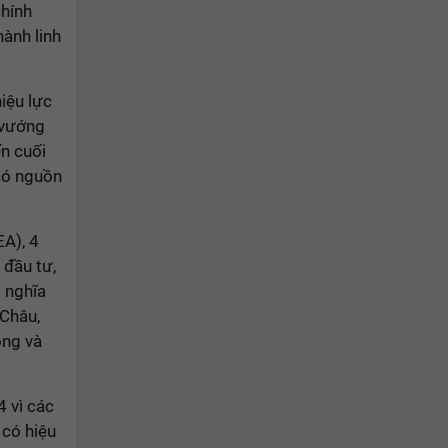
chính
hành linh
hiệu lực
 vướng
ến cuối
có nguồn
.
A), 4
 đầu tư,
 nghĩa
 Châu,
ộng và
4 vì các
 có hiệu