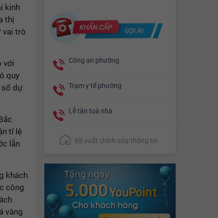
i kinh
a thị
 vai trò
Công an phường
 với
có quy
Trạm y tế phường
 số dự
Lễ tân toà nhà
 Bắc
 tỉ lệ
Đề xuất chỉnh sửa thông tin
ớc lẫn
ng khách
ợc công
hách
iá vàng