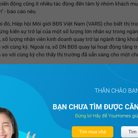
 biến động cũng ít nhiều tác động đến tâm lý nhóm khách mu
" - báo cáo nêu.
i đó, Hiệp hội Môi giới BĐS Việt Nam (VARS) cho biết thị tr
ứng kiến sự trở lại của một số lượng lớn nhân sự trong ngà
, số lượng nhân viên kinh doanh quay trở lại ngành tăng kh
 với cùng kỳ. Ngoài ra, số DN BĐS quay lại hoạt động tăng 
 so với cùng kỳ cho thấy thị trường đã sẵn sàng cho một ch
Anh Khôi, Viện trưởng Viện DXS - FERI, nhận định các chủ 
 đã tự tin hơn trong việc thiết lập các mục tiêu kinh doanh và
ới mức tăng trưởng vượt trội so với năm 2023. Một số chủ đ
THÂN CHÀO BẠ
n trương hoàn tất tái cấu trúc và chuẩn bị các nguồn lực tài
, nhân sự để trở lại thị trường.
BẠN CHƯA TÌM ĐƯỢC CĂN
Đừng lo! Hãy để YouHomes giú
Bán căn hộ chung cư Khu căn hộ Sky
Tìm mua nhà
Tìm 
Phú Hữu, Quận 9 , Tp Hồ Chí Minh