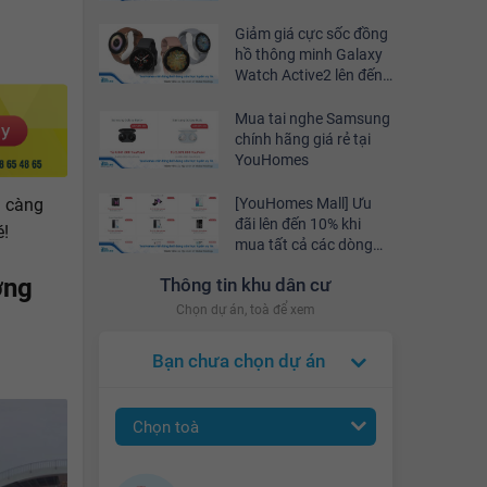
Giảm giá cực sốc đồng
hồ thông minh Galaxy
Watch Active2 lên đến
10% tại YouHomes Mall
Mua tai nghe Samsung
chính hãng giá rẻ tại
YouHomes
m càng
[YouHomes Mall] Ưu
đãi lên đến 10% khi
!
mua tất cả các dòng
điện thoại di động
ờng
Thông tin khu dân cư
Samsung
Chọn dự án, toà để xem
Bạn chưa chọn dự án
Chọn toà