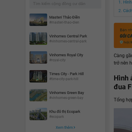
Hình
Cách
Masteri Thảo Điền
#masteri-thao-dien
Vinhomes Central Park
#vinhomes-central-park
Càng gần
Vinhomes Royal City
#royal-city
trở nên 
Times City - Park Hill
Hình 
#time-city-park-hill
đua F
Vinhomes Green Bay
#vinhomes-green-bay
Tổng hợp
Khu đô thị Ecopark
#ecopark
Xem thêm