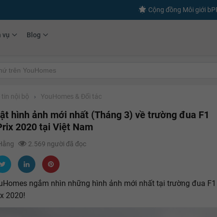
Cộng đồng Môi giới b
h vụ
Blog
tin nội bộ
›
YouHomes & Đối tác
ật hình ảnh mới nhất (Tháng 3) về trường đua F1
rix 2020 tại Việt Nam
 Hằng
2.569 người đã đọc
uHomes ngắm nhìn những hình ảnh mới nhất tại trường đua F1
x 2020!