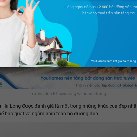
Hàng ngày, có hơn
+2.600
bất động sản m
bán/cho thuê trên nền tảng Yo
Trường đua F1 siêu rộng và hoành tráng.
 Hạ Long được đánh giá là một trong những khúc cua đẹp nhất
hể bao quát và ngắm nhìn toàn bộ đường đua.