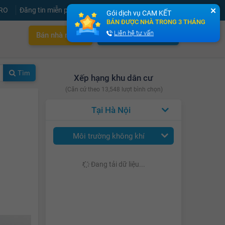
PRO
Đăng tin miễn phí
Đăng ký
Đăng nhập
✕
Gói dịch vụ CAM KẾT
BÁN ĐƯỢC NHÀ TRONG 3 THÁNG
Liên hệ tư vấn
Bán nhà nhanh
Cho thuê nhà nhanh
Tìm
Xếp hạng khu dân cư
(Căn cứ theo 13,548 lượt bình chọn)
Hà Nội
Môi trường không khí
Đang tải dữ liệu...