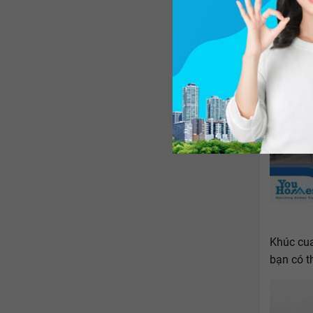
Khúc cua
bạn có t