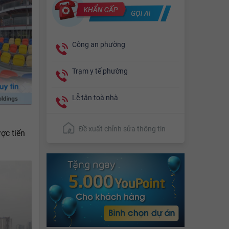
Công an phường
Trạm y tế phường
Lễ tân toà nhà
Đề xuất chỉnh sửa thông tin
ợc tiến