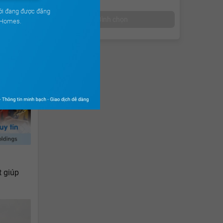
ới đang được đăng
Bình chọn
uHomes.
 giúp