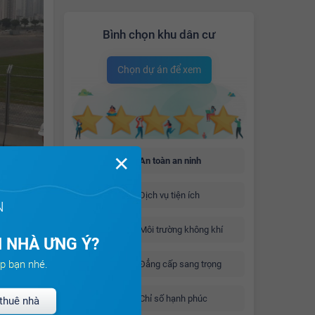
Bình chọn khu dân cư
Chọn dự án để xem
✕
An toàn an ninh
Dịch vụ tiện ích
N
Môi trường không khí
 NHÀ ƯNG Ý?
p bạn nhé.
Đẳng cấp sang trọng
Chỉ số hạnh phúc
thuê nhà