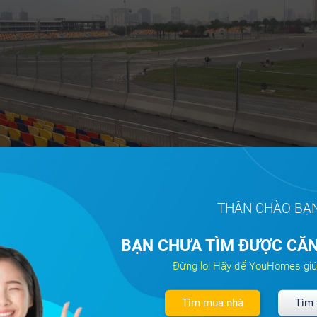
THÂN CHÀO BẠ
Những hàng ghế nhiều màu sắc bắt mắt tại khán đài.
BẠN CHƯA TÌM ĐƯỢC CĂN
Đừng lo! Hãy để YouHomes giú
Tìm mua nhà
Tìm 