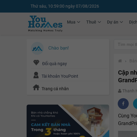
Thứ sáu, 10:59:02 ngày 07/08/2026
Mua
Thuê
Dự án
Dịc
Chào bạn!
›
Bản 
Đổi quà ngay
Cập nh
Tài khoản YouPoint
GrandP
Trang cá nhân
Thanh
Cùng Yo
GrandPri