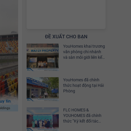
ĐỀ XUẤT CHO BẠN
YouHomes khai trương
văn phòng chi nhánh
và sàn môi giới liên kết
tại Quảng Ninh
YouHomes đã chính
thức hoạt động tại Hải
Phòng
FLC HOMES &
YOUHOMES đã chính
thức “Ký kết đối tác
chiến lược”