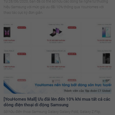
Từ 28/06/2020, bạn đã có thể sở hữu các dòng tai nghe từ thương
hiệu Samsung với mức giá ưu đãi 10% thông qua YouHomes với
thao tác cực kỳ đơn giản.
[YouHomes Mall] Ưu đãi lên đến 10% khi mua tất cả các
dòng điện thoại di động Samsung
Sở hữu điện thoại Samsung Galaxy Galaxy Fold, Galaxy Z Flip,