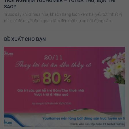
TRẢI NGHIỆM YOUHOMER – TÔI ĐÃ THỬ, BẠN THÌ
SAO?
Trước đây khi đi mua nhà, khách hàng luôn xem hai yếu tốt “nhất vị
nhị giá” để quyết định quan tâm đến một dự án bất động sản.
ĐỀ XUẤT CHO BẠN