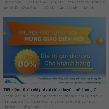
Galaxy Note 10, S20, A71, A51, A01, M21… chính hãng với ưu đãi cực
lớn lên đến 10% chỉ với thao tác đơn giản tại YouHomes Mall.
Tiết kiệm tối đa chi phí với siêu khuyến mãi tháng 7
Khách hàng sử dụng dịch vụ hỗ trợ bán/ cho thuê nhà Vượt trội và
Hiệu quả của YouHomes được tặng ngay 80% giá trị gói tin với
chương trình khuyến mại tháng 7.