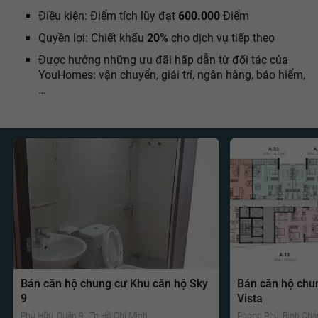
Điều kiện: Điểm tích lũy đạt
600.000
Điểm
Quyền lợi: Chiết khấu
20%
cho dịch vụ tiếp theo
Được hưởng những ưu đãi hấp dẫn từ đối tác của
YouHomes: vận chuyển, giải trí, ngân hàng, bảo hiểm,
…
Bán căn hộ chung cư Khu căn hộ Sky
Bán căn hộ chu
9
Vista
Phú Hữu, Quận 9 , Tp Hồ Chí Minh
Phong Phú, Bình Chá