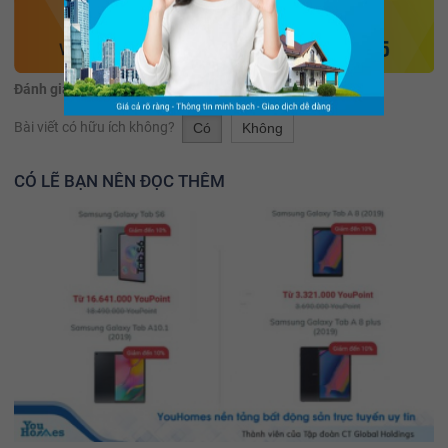
Đánh giá:
(6 đánh giá)
Bài viết có hữu ích không?
Có
Không
CÓ LẼ BẠN NÊN ĐỌC THÊM