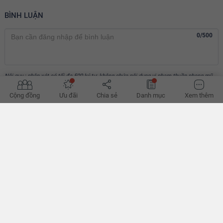
BÌNH LUẬN
0/500
Nội quy : nhận xét có tối đa 500 ký tự, không chứa nội dung vi phạm thuần phong mỹ
thục Việt nam.
Cộng đồng
Ưu đãi
Chia sẻ
Danh mục
Xem thêm
Gửi bình luận
GIỚI THIỆU VỀ YOUHOMES
CỘNG ĐỒNG YOUHOMERS